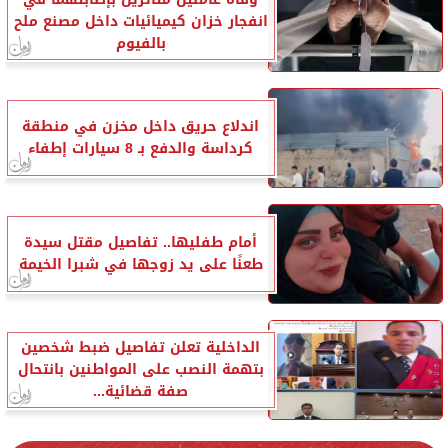
انفجار خزان كيميائيات داخل مصنع ملح
بالفيوم
اندلاع حريق داخل مخزن في منطقة
كرداسة والدفع بـ 8 سيارات إطفاء
أمام طفليها.. تفاصيل مقتل سيدة
طعنًا على يد زوجها في شبرا الخيمة
الداخلية تعلن تفاصيل ضبط شخصين
بتهمة النصب على المواطنين بانتحال
صفة قضائية...