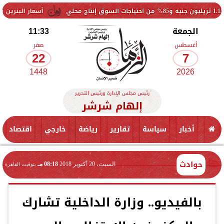
أسعار البنزين والسولار والغاز 
الجمعة
11:33
أغسطس
صفر
22
7
1448
2026
رئيس مجلس الإدارة ورئيس التحرير
إلهام شرشر
أخبار
سياسة
تقارير
رياضة
خارجي
اقتصاد
حوادث
السبت، 20 أكتوبر 2018
08:18 مـ
بتوقيت القاهرة
بالفيديو.. وزارة الداخلية تشارك