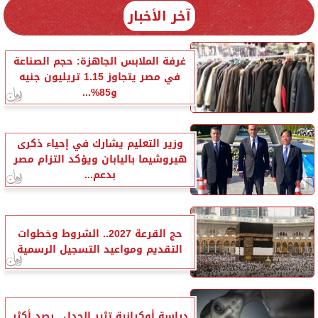
آخر الأخبار
غرفة الملابس الجاهزة: حجم الصناعة
في مصر يتجاوز 1.15 تريليون جنيه
و85%...
وزير التعليم يشارك في إحياء ذكرى
هيروشيما باليابان ويؤكد التزام مصر
بدعم...
حج القرعة 2027.. الشروط وخطوات
التقديم ومواعيد التسجيل الرسمية
دراسة أوكرانية تثير الجدل.. رصد أكثر