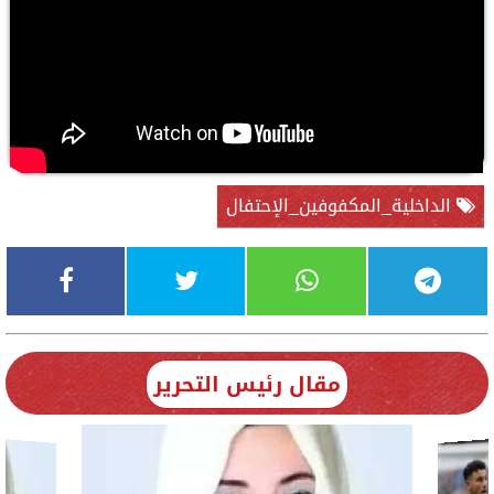
الداخلية_المكفوفين_الإحتفال
مقال رئيس التحرير