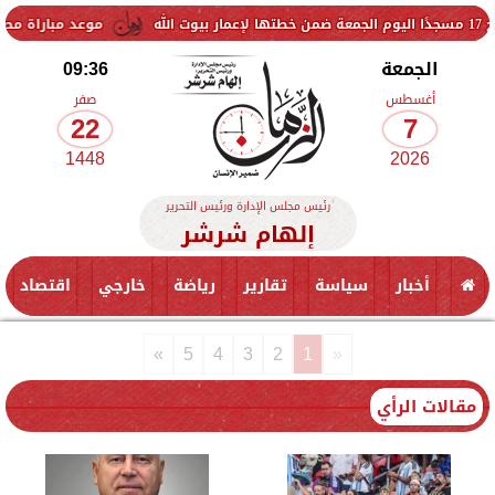
موعد مباراة مصر وإسبانيا في نصف نهائي
الجمعة
09:36
أغسطس
صفر
22
7
1448
2026
رئيس مجلس الإدارة ورئيس التحرير
إلهام شرشر
أخبار
سياسة
تقارير
رياضة
خارجي
اقتصاد
»
5
4
3
2
1
«
مقالات الرأي