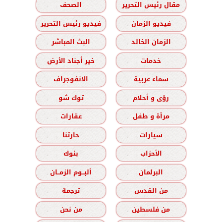
مقال رئيس التحرير
الصحف
فيديو الزمان
فيديو رئيس التحرير
الزمان الخالد
البث المباشر
خدمات
خير أجناد الأرض
سماء عربية
الانفوجراف
رؤى و أحلام
توك شو
مرأة و طفل
عقارات
سيارات
حارتنا
الأحزاب
بنوك
البرلمان
ألبــوم الزمــان
من القدس
ترجمة
من فلسطين
من نحن