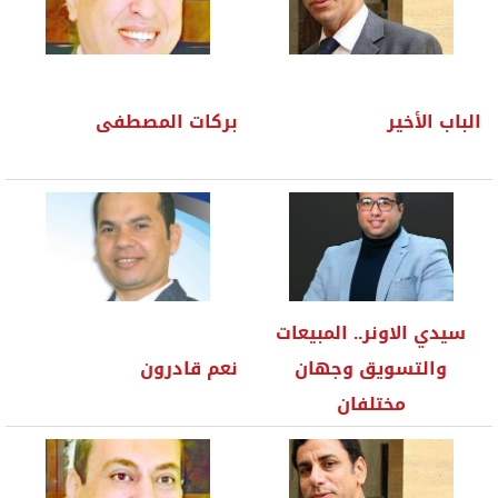
الباب الأخير
بركات المصطفى
سيدي الاونر.. المبيعات
والتسويق وجهان
نعم قادرون
مختلفان