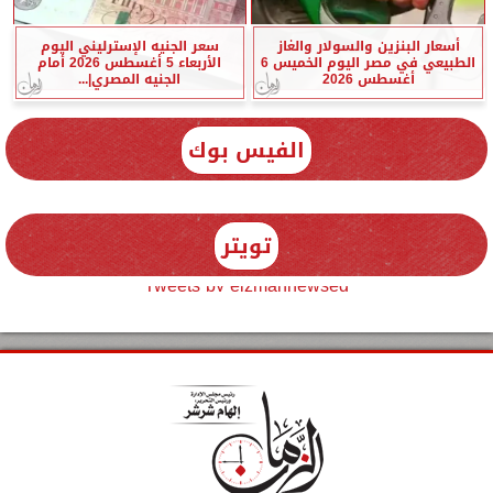
أسعار البنزين والسولار والغاز
سعر الجنيه الإسترليني اليوم
الطبيعي في مصر اليوم الخميس 6
الأربعاء 5 أغسطس 2026 أمام
أغسطس 2026
الجنيه المصري|...
الفيس بوك
تويتر
Tweets by elzmannewseg