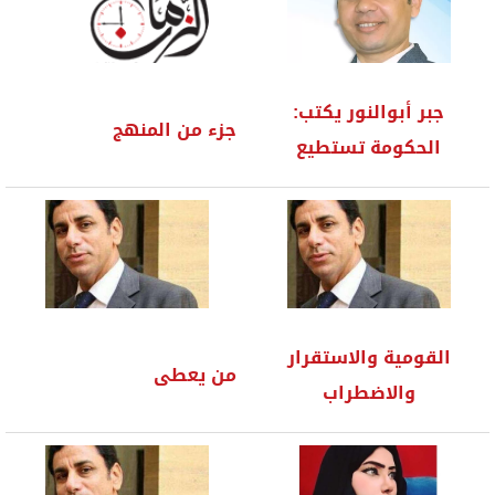
جبر أبوالنور يكتب:
جزء من المنهج
الحكومة تستطيع
القومية والاستقرار
من يعطى
والاضطراب