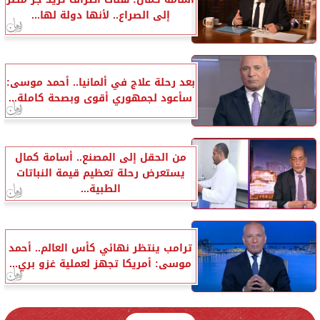
إلى الصراع.. لأنها دولة لها...
بعد رحلة علاج في ألمانيا.. أحمد موسى:
سأعود لجمهوري أقوى وبصحة كاملة...
من الحقل إلى المصنع.. أسامة كمال
يستعرض رحلة تعظيم قيمة النباتات
الطبية...
ترامب ينتظر نهائي كأس العالم.. أحمد
موسى: أمريكا تجهز لعملية غزو بري...