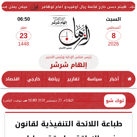
ن خارج قائمة ريال أوفييدو أمام لوهافر
ميلان يعلن فسخ عقد إسماعيل ب
السبت
06:50
أغسطس
صفر
23
8
1448
2026
رئيس مجلس الإدارة ورئيس التحرير
إلهام شرشر
أخبار
سياسة
تقارير
رياضة
خارجي
اقتصاد
توك شو
الثلاثاء، 25 ديسمبر 2018
11:03 صـ
بتوقيت القاهرة
طباعة اللائحة التنفيذية لقانون