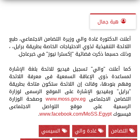
هبة جمال
أعلنت الدكتورة غادة والي وزيرة التضامن الاجتماعي، طبع
اللائحة التنفيذية لذوي الاحتياجات الخاصة بطريقة برايل، ،
وذلك حسبما ذكرت فضائية "إكسترا نيوز" في خبرعاجل.
كما أعلنت "والي" تسجيل فيديو للائحة بلغة الإشارة
لمساعدة ذوى الإعاقة السمعية فى معرفة اللائحة
وفهم بنودها، وقالت إن اللائحة ستكون متاحة بطريقة
"برايل" وبفيديو الإشارة على الموقع الرسمى لوزارة
التضامن الاجتماعى
www.moss.gov.eg
وصفحة الوزارة
الرسمية على موقع التواصل الاجتماعى
فيسبوك
www.facebook.com/MoSS.Egypt
.
التضامن
غادة والي
السيسي