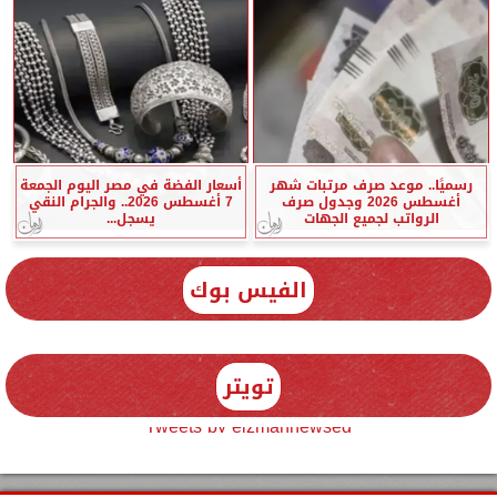
رسميًا.. موعد صرف مرتبات شهر
أسعار الفضة في مصر اليوم الجمعة
أغسطس 2026 وجدول صرف
7 أغسطس 2026.. والجرام النقي
الرواتب لجميع الجهات
يسجل...
الفيس بوك
تويتر
Tweets by elzmannewseg