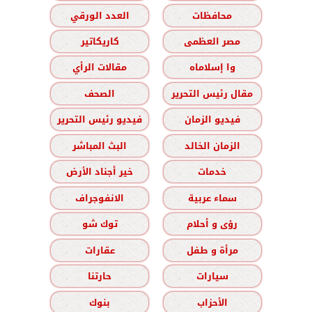
محافظات
العدد الورقي
مصر العظمى
كاريكاتير
وا إسلاماه
مقالات الرأي
مقال رئيس التحرير
الصحف
فيديو الزمان
فيديو رئيس التحرير
الزمان الخالد
البث المباشر
خدمات
خير أجناد الأرض
سماء عربية
الانفوجراف
رؤى و أحلام
توك شو
مرأة و طفل
عقارات
سيارات
حارتنا
الأحزاب
بنوك