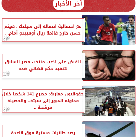
آخر الأخبار
مع احتمالية انتقاله إلى سيلتك.. هيثم
حسن خارج قائمة ريال أوفييدو أمام...
القبض على لاعب منتخب مصر السابق
لتنفيذ حكم قضائي ضده
حقوقيون مغاربة: مصرع 141 شخصا خلال
محاولة العبور إلى سبتة.. والحصيلة
مرشحة...
رصد طائرات مسيّرة فوق قاعدة