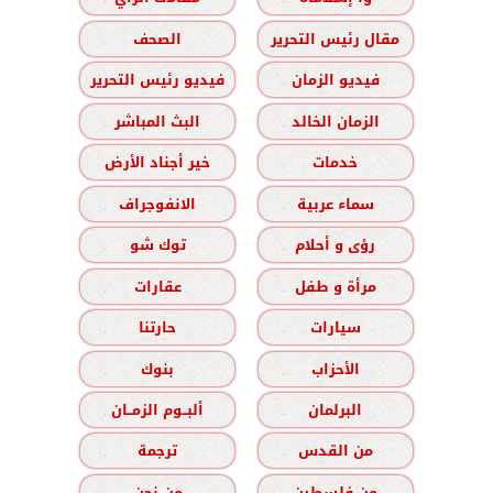
مقال رئيس التحرير
الصحف
فيديو الزمان
فيديو رئيس التحرير
الزمان الخالد
البث المباشر
خدمات
خير أجناد الأرض
سماء عربية
الانفوجراف
رؤى و أحلام
توك شو
مرأة و طفل
عقارات
سيارات
حارتنا
الأحزاب
بنوك
البرلمان
ألبــوم الزمــان
من القدس
ترجمة
من فلسطين
من نحن