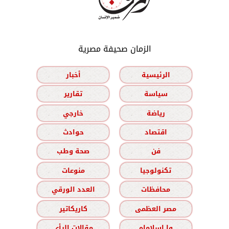
الزمان صحيفة مصرية
الرئيسية
أخبار
سياسة
تقارير
رياضة
خارجي
اقتصاد
حوادث
فن
صحة وطب
تكنولوجيا
منوعات
محافظات
العدد الورقي
مصر العظمى
كاريكاتير
وا إسلاماه
مقالات الرأي