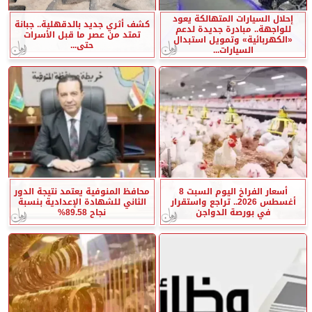
إحلال السيارات المتهالكة يعود
كشف أثري جديد بالدقهلية.. جبانة
للواجهة.. مبادرة جديدة لدعم
تمتد من عصر ما قبل الأسرات
«الكهربائية» وتمويل استبدال
حتى...
السيارات...
أسعار الفراخ اليوم السبت 8
محافظ المنوفية يعتمد نتيجة الدور
أغسطس 2026.. تراجع واستقرار
الثاني للشهادة الإعدادية بنسبة
في بورصة الدواجن
نجاح 89.58%