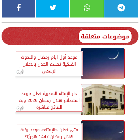
موضوعات متعلقة
موعد أول ايام رمضان والبحوث
الفلكية تحسم الجدل بالاعلان
الرسمي
دار الإفتاء المصرية تعلن موعد
استطلاع هلال رمضان 2026 وبث
النتائج مباشرة
متى تعلن «الإفتاء» موعد رؤية
هلال رمضان 1447 هجريًا؟