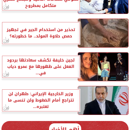
متكامل بمطروح
تحذير من استخدام الجير في تجهيز
حمص حلاوة المولد.. ما خطورته؟
لجين خليفة تكشف سعادتها بردود
الفعل على ظهورها مع عمرو دياب
في...
وزير الخارجية الإيراني: طهران لن
تتراجع أمام الضغوط ولن تنسى ما
تعتبره...
أهم الأخبار