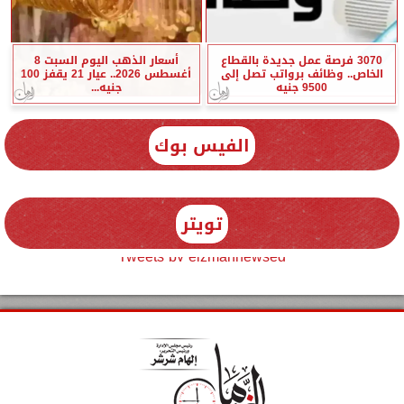
3070 فرصة عمل جديدة بالقطاع
أسعار الذهب اليوم السبت 8
الخاص.. وظائف برواتب تصل إلى
أغسطس 2026.. عيار 21 يقفز 100
9500 جنيه
جنيه...
الفيس بوك
تويتر
Tweets by elzmannewseg