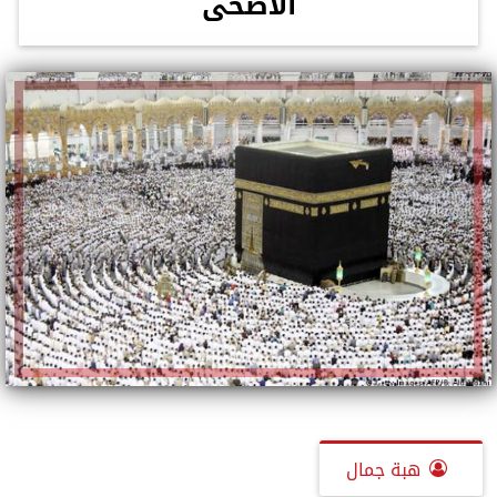
الأضحى
هبة جمال