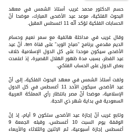
حسم الدكتور محمد غريب أستاذ الشمس في معهد
البحوث الفلكية، موعد عيد الأضحى المبارك، موضحا أنّ
الحسابات الفلكية تؤكد أنّه 11 اغسطس المقبل.
وقال غريب في مداخلة هاتفية مع سمر نعيم وحسام
الديم مقدمي برنامج "صباح الورد" على قناة ten، أنّ عيد
الأضحى سيكون موحدا على كل الدول الإسلامية خلاف
عيد الفطر، بسبب مدة ظهور الهلال القصيرة، إذ اعتمدت
بعض الدول على الحساب الفلكي.
ولفت أستاذ الشمس في معهد البحوث الفلكية، إلى أنّ
عيد الأضحى سيكون الأحد 11 أغسطس في كل الدول
الإسلامية، موضحا أنّ مصر بانتظار رأي المملكة العربية
السعودية في بداية شهر ذي الحجة.
وتابع غريب أنّ إجازة عيد الأضحى ستكون 9 أيام، إذ إنّ
الوقفة يوم السبت 10 أغسطس، وقبله الجمعة 9
أغسطس إجازة أسبوعية، ثم الإثنين والثلاثاء والأربعاء