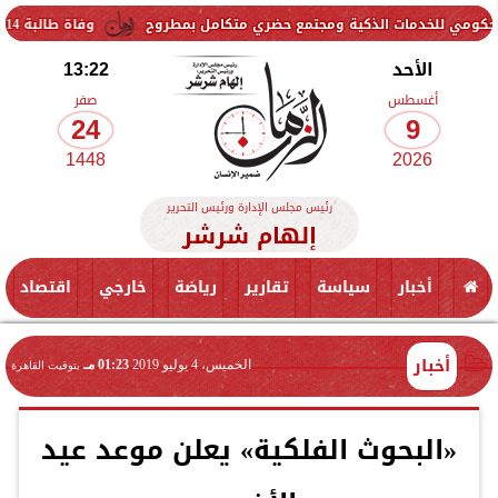
 الذكية ومجتمع حضري متكامل بمطروح
وفاة طالبة 14 عامًا في قليوب.. والنيابة تحقق في ملابسات الواقعة
الأحد
13:22
أغسطس
صفر
24
9
1448
2026
رئيس مجلس الإدارة ورئيس التحرير
إلهام شرشر
أخبار
سياسة
تقارير
رياضة
خارجي
اقتصاد
أخبار
الخميس، 4 يوليو 2019
01:23 مـ
بتوقيت القاهرة
«البحوث الفلكية» يعلن موعد عيد