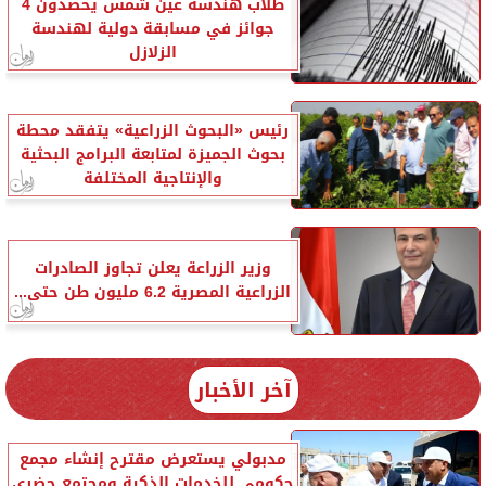
طلاب هندسة عين شمس يحصدون 4
جوائز في مسابقة دولية لهندسة
الزلازل
رئيس «البحوث الزراعية» يتفقد محطة
بحوث الجميزة لمتابعة البرامج البحثية
والإنتاجية المختلفة
وزير الزراعة يعلن تجاوز الصادرات
الزراعية المصرية 6.2 مليون طن حتى...
آخر الأخبار
مدبولي يستعرض مقترح إنشاء مجمع
حكومي للخدمات الذكية ومجتمع حضري