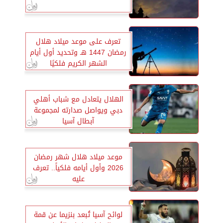
تعرف على موعد ميلاد هلال
رمضان 1447 هـ وتحديد أول أيام
الشهر الكريم فلكيًا
الهلال يتعادل مع شباب أهلي
دبي ويواصل صدارته لمجموعة
آبطال آسيا
موعد ميلاد هلال شهر رمضان
2026 وأول أيامه فلكياً.. تعرف
عليه
لوائح آسيا تُبعد بنزيما عن قمة