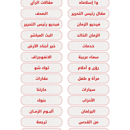
وا إسلاماه
مقالات الرأي
مقال رئيس التحرير
الصحف
فيديو الزمان
فيديو رئيس التحرير
الزمان الخالد
البث المباشر
خدمات
خير أجناد الأرض
سماء عربية
الانفوجراف
رؤى و أحلام
توك شو
مرأة و طفل
عقارات
سيارات
حارتنا
الأحزاب
بنوك
البرلمان
ألبــوم الزمــان
من القدس
ترجمة