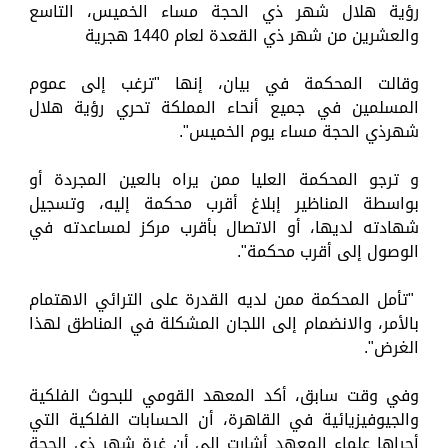
رؤية هلال شهر ذي الحجة مساء الخميس، التاسع
والعشرين من شهر ذي القعدة لعام 1440 هجرية
وقالت المحكمة في بيان، إنها "ترغب إلى عموم
المسلمين في جميع أنحاء المملكة تحري رؤية هلال
شهرذي الحجة مساء يوم الخميس".
و ترجو المحكمة العليا ممن يراه بالعين المجردة أو
بواسطة المناظير إبلاغ أقرب محكمة إليه، وتسجيل
شهادته لديها، أو الاتصال بأقرب مركز لمساعدته في
الوصول إلى أقرب محكمة".
"تأمل المحكمة ممن لديه القدرة على الترائي الاهتمام
بالأمر، والانضمام إلى اللجان المشكلة في المناطق لهذا
الغرض".
وفي وقت سابق، أكد المعهد القومي للبحوث الفلكية
والجيوفيزيائية في القاهرة، أن الحسابات الفلكية التي
أجراها علماء المعهد أشارت إلى أن غرة شهر ذي الحجة