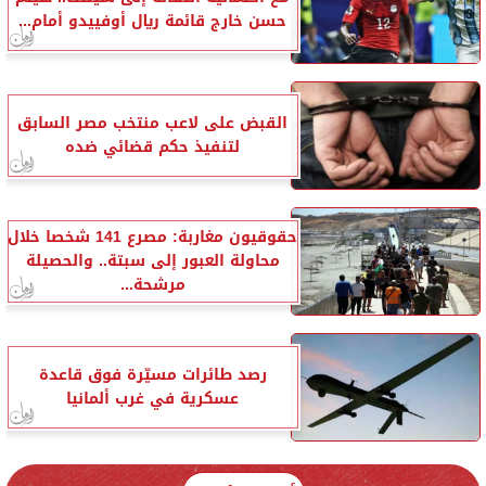
حسن خارج قائمة ريال أوفييدو أمام...
القبض على لاعب منتخب مصر السابق
لتنفيذ حكم قضائي ضده
حقوقيون مغاربة: مصرع 141 شخصا خلال
محاولة العبور إلى سبتة.. والحصيلة
مرشحة...
رصد طائرات مسيّرة فوق قاعدة
عسكرية في غرب ألمانيا