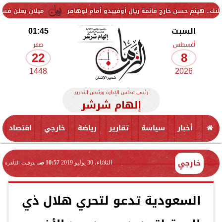
حسن خارج قائمة ريال أوفييدو أمام لوهافر
ميلان يعلن فسخ عقد إسماعيل
السبت
01:45
أغسطس
صفر
22
8
1448
2026
رئيس مجلس الإدارة ورئيس التحرير
إلهام شرشر
أخبار
سياسة
تقارير
رياضة
خارجي
اقتصاد
خارجي
الثلاثاء، 30 يوليو 2019
10:57 صـ
بتوقيت القاهرة
السعودية تدعو لتحري هلال ذي