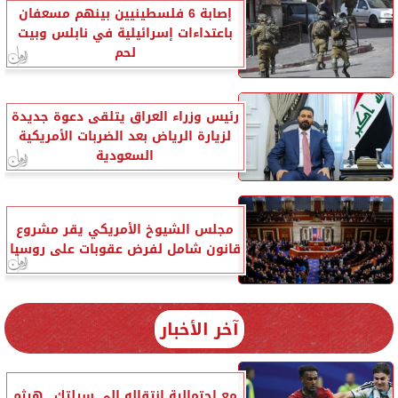
إصابة 6 فلسطينيين بينهم مسعفان
باعتداءات إسرائيلية في نابلس وبيت
لحم
رئيس وزراء العراق يتلقى دعوة جديدة
لزيارة الرياض بعد الضربات الأمريكية
السعودية
مجلس الشيوخ الأمريكي يقر مشروع
قانون شامل لفرض عقوبات على روسيا
آخر الأخبار
مع احتمالية انتقاله إلى سيلتك.. هيثم