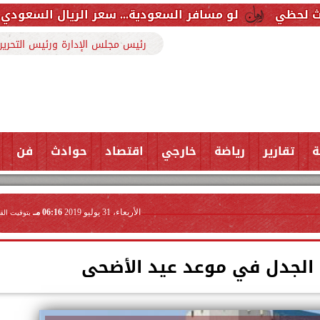
 مسافر السعودية... سعر الريال السعودي اليوم الجمعة 7 أغسطس 2026 في البنوك
رئيس مجلس الإدارة ورئيس التحرير
ة
تقارير
رياضة
خارجي
اقتصاد
حوادث
فن
الأربعاء، 31 يوليو 2019
06:16 مـ
بتوقيت الق
م الجدل في موعد عيد الأضحى