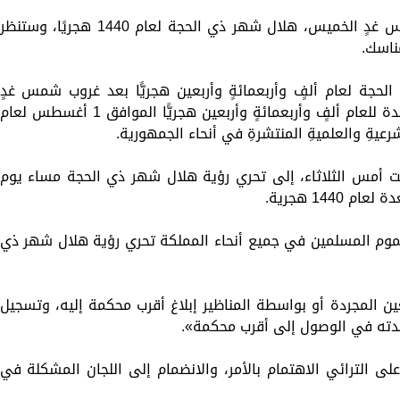
تستطلع دار الإفتاء المصرية، بعد غروب شمس غدٍ الخميس، هلال شهر ذي الحجة لعام 1440 هجريًا، وستنظر
مناسك.
الحجة لعام ألفٍ وأربعمائةٍ وأربعين هجريًّا بعد غروب شمس غدٍ
الخميس التاسعِ والعشرين من شهر ذو القعدة للعام ألفٍ وأربعمائةٍ وأربعين هجريًّا الموافق 1 أغسطس لعام
شرعيةِ والعلميةِ المنتشرةِ في أنحاء الجمهورية.
ت أمس الثلاثاء، إلى تحري رؤية هلال شهر ذي الحجة مساء يوم
14 هجرية.
موم المسلمين في جميع أنحاء المملكة تحري رؤية هلال شهر ذي
عين المجردة أو بواسطة المناظير إبلاغ أقرب محكمة إليه، وتسجيل
عدته في الوصول إلى أقرب محكمة».
ى الترائي الاهتمام بالأمر، والانضمام إلى اللجان المشكلة في