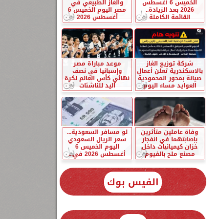
الخميس 6 أغسطس
والغاز الطبيعي في
2026 بعد الزيادة..
مصر اليوم الخميس 6
القائمة الكاملة
أغسطس 2026
شركة توزيع الغاز
موعد مباراة مصر
بالاسكندرية تعلن أعمال
وإسبانيا في نصف
صيانة بمحور المحمودية
نهائي كأس العالم لكرة
العوايد مساء اليوم
اليد للناشئات
وفاة عاملين متأثرين
لو مسافر السعودية...
بإصابتهما في انفجار
سعر الريال السعودي
خزان كيميائيات داخل
اليوم الخميس 6
مصنع ملح بالفيوم
أغسطس 2026 في...
الفيس بوك