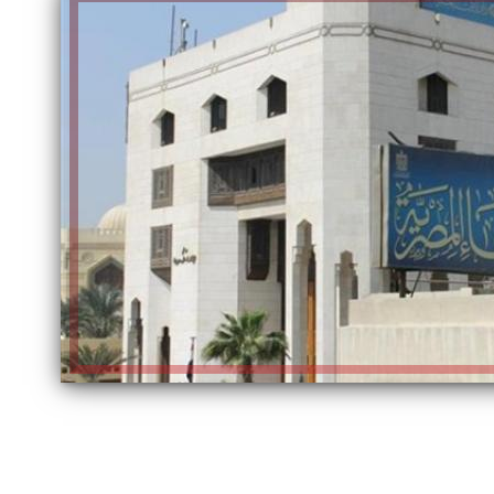
الكاتبة إلهام شرشر تهنئ الرئيس
السيسي بعيد ميلاده وتُشيد بجهوده
إلهام شرشر تكتب: دي مبقتش كورة..
في بناء الدولة
دي سياسة