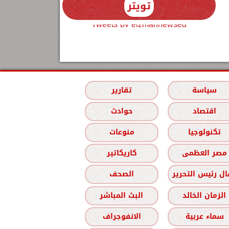
تويتر
Tweets by elzmannewseg
سياسة
تقارير
اقتصاد
حوادث
تكنولوجيا
منوعات
مصر العظمى
كاريكاتير
ل رئيس التحرير
الصحف
الزمان الخالد
البث المباشر
سماء عربية
الانفوجراف