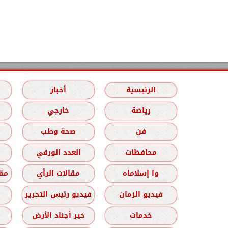
الرئيسية
أخبار
رياضة
خارجي
فن
صحة وطب
محافظات
العدد الورقي
وا إسلاماه
مقالات الرأي
مقا
فيديو الزمان
فيديو رئيس التحرير
خدمات
خير أجناد الأرض