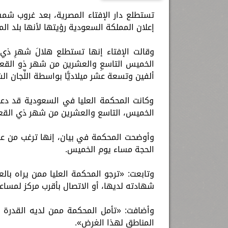
إعلان المملكة السعودية رؤيتها لأنها بلد ال
وقالت الإفتاء إنها تستطلع هلالَ شهرِ ذي 
ألفين وتسعة عشر ميلاديًّا بواسطة اللِّجان ال
وكانت المحكمة العليا في السعودية قد دع
الخميس، التاسع والعشرين من شهر ذي القعدة لعام 40
وأوضحت المحكمة في بيان، إنها ترغب من ع
الحجة مساء يوم الخميس.
وتابعت: «ترجو المحكمة العليا ممن يراه بال
شهادته لديها، أو الاتصال بأقرب مركز لمسا
وأضافت: «تأمل المحكمة ممن لديه القدرة عل
المناطق لهذا الغرض».