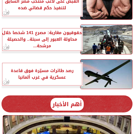
القبض على لاعب منتخب مصر السابق
لتنفيذ حكم قضائي ضده
حقوقيون مغاربة: مصرع 141 شخصا خلال
محاولة العبور إلى سبتة.. والحصيلة
مرشحة...
رصد طائرات مسيّرة فوق قاعدة
عسكرية في غرب ألمانيا
أهم الأخبار