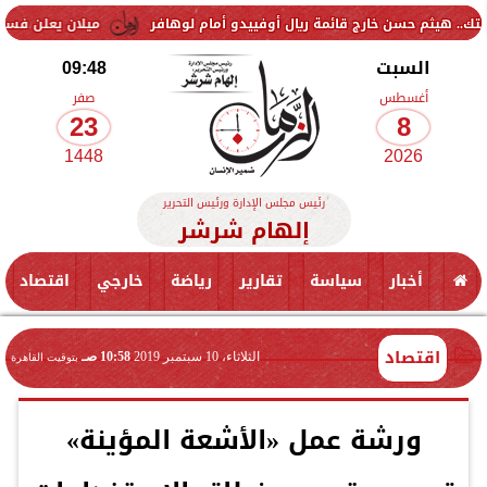
خارج قائمة ريال أوفييدو أمام لوهافر
ميلان يعلن فسخ عقد إسماعيل بن 
السبت
09:48
أغسطس
صفر
23
8
1448
2026
رئيس مجلس الإدارة ورئيس التحرير
إلهام شرشر
أخبار
سياسة
تقارير
رياضة
خارجي
اقتصاد
اقتصاد
الثلاثاء، 10 سبتمبر 2019
10:58 صـ
بتوقيت القاهرة
ورشة عمل «الأشعة المؤينة»