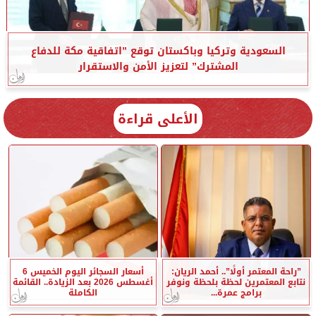
السعودية وتركيا وباكستان توقع ”اتفاقية مكة للدفاع
المشترك” لتعزيز الأمن والاستقرار
الأعلى قراءة
”راحة المعتمر أولًا”.. أحمد الريان:
أسعار السجائر اليوم الخميس 6
نتابع المعتمرين لحظة بلحظة ونوفر
أغسطس 2026 بعد الزيادة.. القائمة
برامج عمرة...
الكاملة