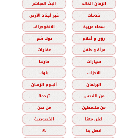
الزمان الخالد
البث المباشر
خدمات
خير أجناد الأرض
سماء عربية
الانفوجراف
رؤى و أحلام
توك شو
مرأة و طفل
عقارات
سيارات
حارتنا
الأحزاب
بنوك
البرلمان
ألبــوم الزمــان
من القدس
ترجمة
من فلسطين
من نحن
اعلن معنا
الخصوصية
اتصل بنا
