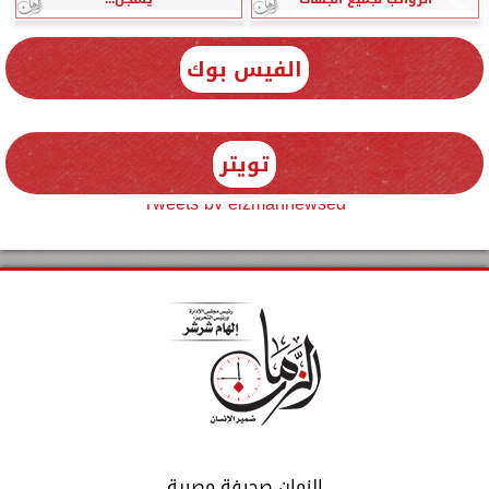
الفيس بوك
تويتر
Tweets by elzmannewseg
الزمان صحيفة مصرية