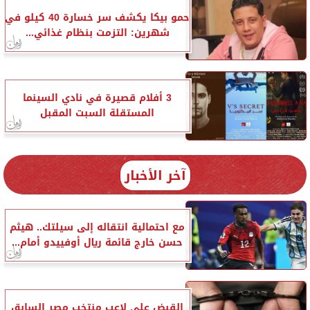
حمو بيكا يكشف سر خسارة 40 كيلو في
شهرين: التزمت بنظام غذائي...
3 أفلام قصيرة في نادي السينما
المستقلة السبت المقبل
آخر الأخبار
مع احتمالية انتقاله إلى سيلتك.. هيثم
حسن خارج قائمة ريال أوفييدو أمام...
القبض على لاعب منتخب مصر السابق