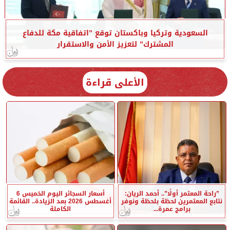
السعودية وتركيا وباكستان توقع ”اتفاقية مكة للدفاع
المشترك” لتعزيز الأمن والاستقرار
الأعلى قراءة
”راحة المعتمر أولًا”.. أحمد الريان:
أسعار السجائر اليوم الخميس 6
نتابع المعتمرين لحظة بلحظة ونوفر
أغسطس 2026 بعد الزيادة.. القائمة
برامج عمرة...
الكاملة