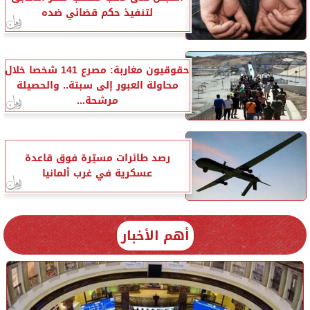
لتنفيذ حكم قضائي ضده
حقوقيون مغاربة: مصرع 141 شخصا خلال
محاولة العبور إلى سبتة.. والحصيلة
مرشحة...
رصد طائرات مسيّرة فوق قاعدة
عسكرية في غرب ألمانيا
أهم الأخبار