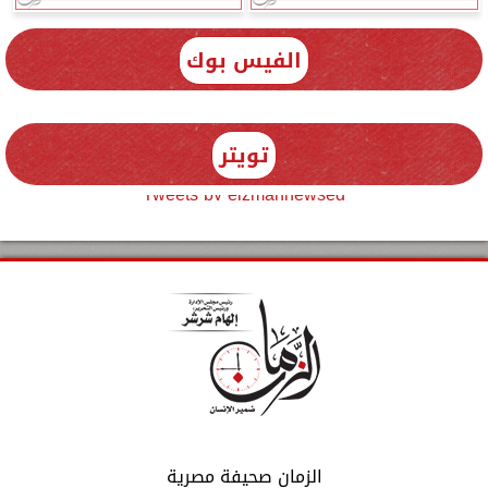
الفيس بوك
تويتر
Tweets by elzmannewseg
الزمان صحيفة مصرية