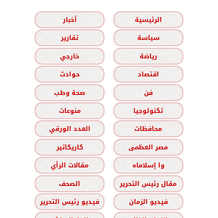
الرئيسية
أخبار
سياسة
تقارير
رياضة
خارجي
اقتصاد
حوادث
فن
صحة وطب
تكنولوجيا
منوعات
محافظات
العدد الورقي
مصر العظمى
كاريكاتير
وا إسلاماه
مقالات الرأي
مقال رئيس التحرير
الصحف
فيديو الزمان
فيديو رئيس التحرير