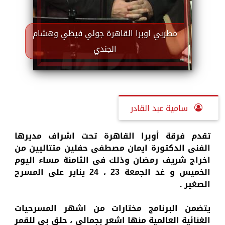
مطربي اوبرا القاهرة جولي فيظي وهشام
الجندي
سامية عبد القادر
تقدم فرقة أوبرا القاهرة تحت اشراف مديرها
الفنى الدكتورة ايمان مصطفى
حفلين متتاليين
من
اخراج شريف رمضان وذلك فى الثامنة مساء اليوم
الخميس و غد الجمعة 23 ، 24 يناير على المسرح
الصغير .
يتضمن البرنامج مختارات من اشهر المسرحيات
الغنائية العالمية منها
اشعر بجمالى ، حلق بى للقمر