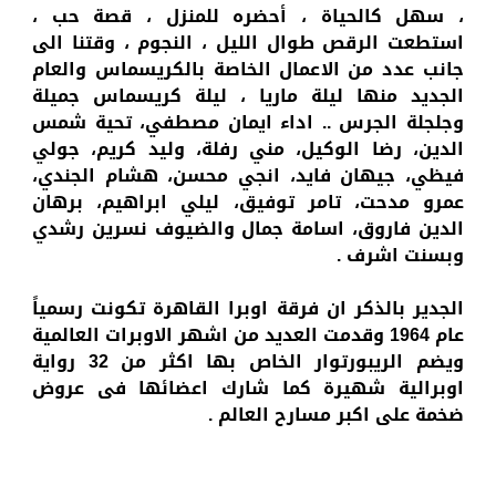
، سهل كالحياة ، أحضره للمنزل ، قصة حب ،
استطعت الرقص طوال الليل ، النجوم ، وقتنا الى
جانب عدد من الاعمال الخاصة بالكريسماس والعام
الجديد منها ليلة ماريا ، ليلة كريسماس جميلة
وجلجلة الجرس ..
اداء
ايمان مصطفي، تحية شمس
الدين، رضا الوكيل، مني رفلة، وليد كريم، جولي
فيظي، جيهان فايد، انجي محسن، هشام الجندي،
عمرو مدحت، تامر توفيق، ليلي ابراهيم، برهان
الدين فاروق، اسامة جمال والضيوف نسرين رشدي
وبسنت اشرف
.
الجدير بالذكر ان فرقة اوبرا القاهرة تكونت رسمياً
عام 1964 وقدمت العديد من اشهر الاوبرات العالمية
ويضم الريبورتوار الخاص بها اكثر من 32 رواية
اوبرالية شهيرة كما شارك اعضائها فى عروض
ضخمة على اكبر مسارح العالم .