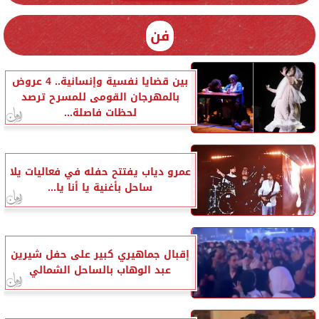
فن
بين قضايا نفسية وإنسانية.. 4 عروض
بالمهرجان القومى للمسرح ترصد
لحظات فاصلة...
عمرو دياب يفتتح حفله في فعاليات يلا
ساحل بأغنية يا أنا يا...
إقبال جماهيري كبير على حفل شيرين
عبد الوهاب بالساحل الشمالي