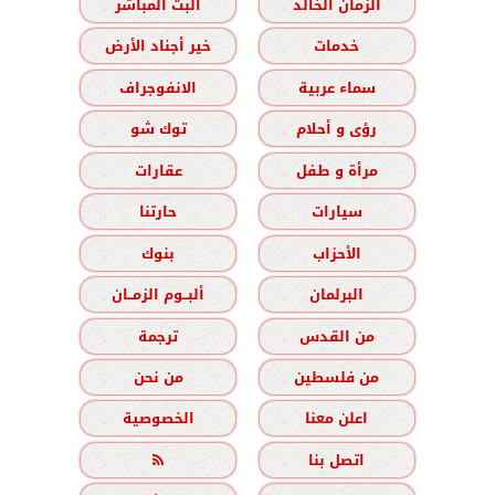
الزمان الخالد
البث المباشر
خدمات
خير أجناد الأرض
سماء عربية
الانفوجراف
رؤى و أحلام
توك شو
مرأة و طفل
عقارات
سيارات
حارتنا
الأحزاب
بنوك
البرلمان
ألبــوم الزمــان
من القدس
ترجمة
من فلسطين
من نحن
اعلن معنا
الخصوصية
اتصل بنا
