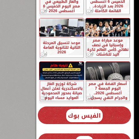
الخميس 6 أغسطس
والغاز الطبيعي في
2026 بعد الزيادة..
مصر اليوم الخميس 6
القائمة الكاملة
أغسطس 2026
موعد مباراة مصر
موعد تنسيق المرحلة
وإسبانيا في نصف
الثانية للثانوية العامة
نهائي كأس العالم لكرة
2026
اليد للناشئات
أسعار الفضة في مصر
شركة توزيع الغاز
اليوم الجمعة 7
بالاسكندرية تعلن أعمال
أغسطس 2026..
صيانة بمحور المحمودية
والجرام النقي يسجل...
العوايد مساء اليوم
الفيس بوك