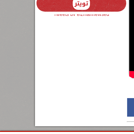
تويتر
Tweets by elzmannewseg