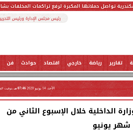
لمكبرة لرفع تراكمات المخلفات بشارع ملك حفني وتزيل 150 طنًا من المخ
رئيس مجلس الإدارة ورئيس التحرير
ة
تقارير
رياضة
خارجي
اقتصاد
حوادث
فن
الأحد، 14 يونيو 2020
07:46 مـ
بتوقيت الق
ارة الداخلية خلال الإسبوع الثاني من
شهر يونيو