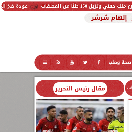
لفات
عودة ضخ المياه تدريجيًا لمناط
إلهام شرشر
صحة وطب
تكنولوجيا
منوعات
محافظات
مقال رئيس التحرير
اهرة