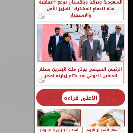
السعودية وتركيا وباكستان توقع ”اتفاقية
مكة للدفاع المشترك” لتعزيز الأمن
والاستقرار
الرئيس السيسي يودّع ملك البحرين بمطار
العلمين الدولي بعد ختام زيارته لمصر
الأعلى قراءة
أسعار السجائر اليوم
أسعار البنزين والسولار