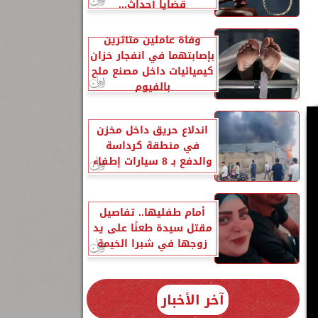
قضايا أحداث...
وفاة عاملين متأثرين
بإصابتهما في انفجار خزان
كيميائيات داخل مصنع ملح
بالفيوم
اندلاع حريق داخل مخزن
في منطقة كرداسة
والدفع بـ 8 سيارات إطفاء
أمام طفليها.. تفاصيل
مقتل سيدة طعنًا على يد
زوجها في شبرا الخيمة
آخر الأخبار