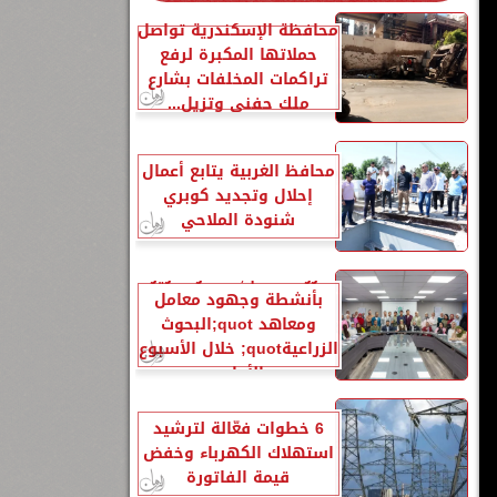
محافظة الإسكندرية تواصل
حملاتها المكبرة لرفع
تراكمات المخلفات بشارع
ملك حفني وتزيل...
محافظ الغربية يتابع أعمال
إحلال وتجديد كوبري
شنودة الملاحي
الزراعةquot; تنشر تقريرًا
بأنشطة وجهود معامل
ومعاهد quot;البحوث
الزراعيةquot; خلال الأسبوع
الأول...
6 خطوات فعّالة لترشيد
استهلاك الكهرباء وخفض
قيمة الفاتورة