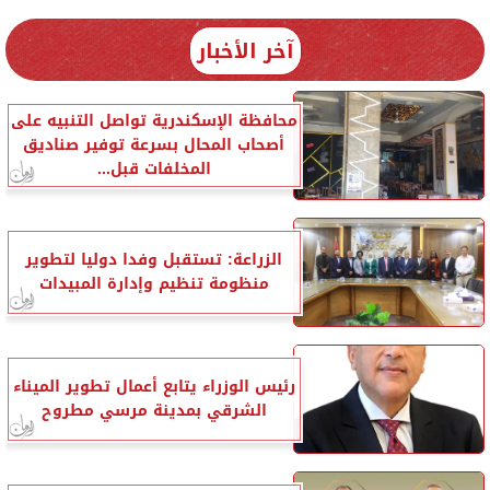
آخر الأخبار
محافظة الإسكندرية تواصل التنبيه على
أصحاب المحال بسرعة توفير صناديق
المخلفات قبل...
الزراعة: تستقبل وفدا دوليا لتطوير
منظومة تنظيم وإدارة المبيدات
رئيس الوزراء يتابع أعمال تطوير الميناء
الشرقي بمدينة مرسي مطروح