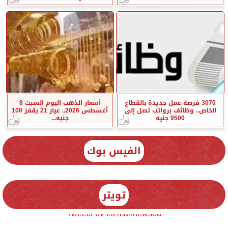
3070 فرصة عمل جديدة بالقطاع
أسعار الذهب اليوم السبت 8
الخاص.. وظائف برواتب تصل إلى
أغسطس 2026.. عيار 21 يقفز 100
9500 جنيه
جنيه...
الفيس بوك
تويتر
Tweets by elzmannewseg