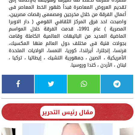
تقديم العروض المعاصرة فبدأ ظهور الخط المعاصر فى
أعمال الفرقة من خلال مخرجين ومصممى رقصات مصريين،
واصبحت احد فرق المركز الثقافي القومي ( دار الاوبرا
المصرية ) عام 1991، قدمت الفرقة خلال المواسم
الماضية العديد من الباليهات العالمية الكاملة وقامت
بجولات فنية فى مختلف دول العالم منها المكسيك،
فرنسا، إنجلترا، أيرلندا، كوريا، النمسا، الولايات المتحدة
الأمريكية ، الصين ، جمهورية التشيك ، إيطاليا ، تركيا ،
لبنان ، الأردن ، كندا وروسيا.
مقال رئيس التحرير