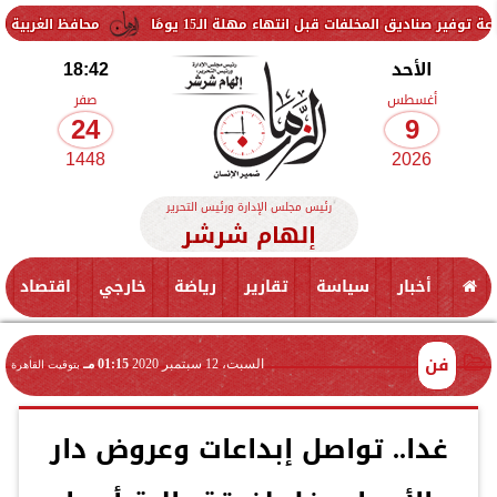
مخلفات قبل انتهاء مهلة الـ15 يومًا
محافظ الغربية يتفقد حزمة م
الأحد
18:42
أغسطس
صفر
24
9
1448
2026
رئيس مجلس الإدارة ورئيس التحرير
إلهام شرشر
أخبار
سياسة
تقارير
رياضة
خارجي
اقتصاد
فن
السبت، 12 سبتمبر 2020
01:15 مـ
بتوقيت القاهرة
غدا.. تواصل إبداعات وعروض دار