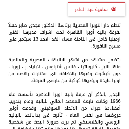
سامية عبد القادر
تنظم دار التوبرا المصرية برئاسة الدكتور مجدى صابر حفلاً
لفرقة باليه أوبرا القاهرة تحت اشراف مديرها الفنى
ارمينيا كامل فى الثامنة مساء الغد الاحد 13 سبتمبر على
مسرح النافورة.
يتضمن مشاهد من اشهر الباليهات المصرية والعالمية
منها النيل، كليوباترا ، فالس شتراوس ، لابايادير ، زوربا ،
دون كيشوت وغيرها بالاضافة الى مختارات راقصة من
اوبرا عايدة ويؤديها كوكبة من عارضى الفرقة.
الجدير بالذكر أن فرقة باليه اوبرا القاهرة تأسست عام
1966 وكانت تابعة للمعهد العالي للباليه وقام بتدريب
أعضاءها خبراء من الاتحاد السوفيتي وقدمت أولى
عروضها فى نفس العام ، تأثرت فى بداياتها بالباليه
الروسي والكلاسيكي ثم برزت ضرورة البحث عن شخصية
متفردة للفرقة تحفظ لها تميزها وهويتها بالإضافة إلى