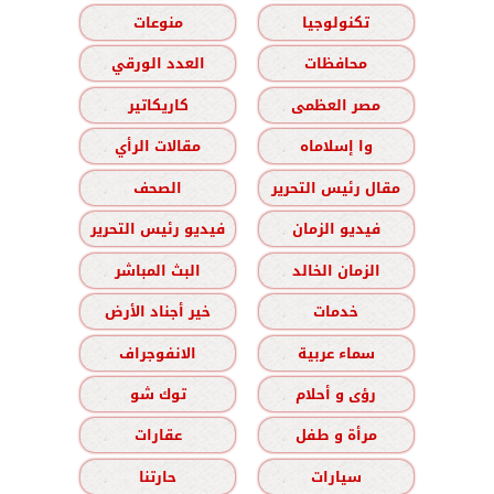
تكنولوجيا
منوعات
محافظات
العدد الورقي
مصر العظمى
كاريكاتير
وا إسلاماه
مقالات الرأي
مقال رئيس التحرير
الصحف
فيديو الزمان
فيديو رئيس التحرير
الزمان الخالد
البث المباشر
خدمات
خير أجناد الأرض
سماء عربية
الانفوجراف
رؤى و أحلام
توك شو
مرأة و طفل
عقارات
سيارات
حارتنا