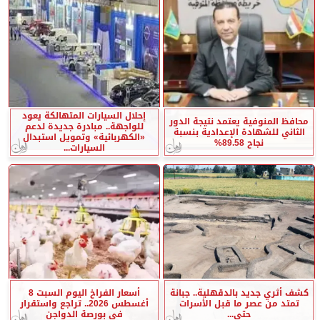
إحلال السيارات المتهالكة يعود
محافظ المنوفية يعتمد نتيجة الدور
للواجهة.. مبادرة جديدة لدعم
الثاني للشهادة الإعدادية بنسبة
«الكهربائية» وتمويل استبدال
نجاح 89.58%
السيارات...
كشف أثري جديد بالدقهلية.. جبانة
أسعار الفراخ اليوم السبت 8
تمتد من عصر ما قبل الأسرات
أغسطس 2026.. تراجع واستقرار
حتى...
في بورصة الدواجن