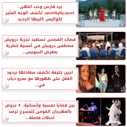
برد قارس وحب انتهى..
quot;ياليناquot; تكشف الوجه المثير
لكواليس كليبها الجديد
قصائد الفصحى تستعيد تجربة درويش
مصطفى درويش في أمسية شعرية
بمعرض السويس...
لجين خليفة تكشف سعادتها بردود
الفعل على ظهورها مع عمرو دياب
في...
بين قضايا نفسية وإنسانية.. 4 عروض
بالمهرجان القومى للمسرح ترصد
لحظات فاصلة...