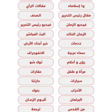
وا إسلاماه
مقالات الرأي
مقال رئيس التحرير
الصحف
فيديو الزمان
فيديو رئيس التحرير
الزمان الخالد
البث المباشر
خدمات
خير أجناد الأرض
سماء عربية
الانفوجراف
رؤى و أحلام
توك شو
مرأة و طفل
عقارات
سيارات
حارتنا
الأحزاب
بنوك
البرلمان
ألبــوم الزمــان
من القدس
ترجمة