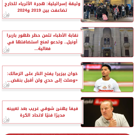
وثيقة إسرائيلية: هجرة الأثرياء للخارج
تضاعفت بين 2019 و2024
نقابة الأطباء تثمن حظر ظهور باربرا
أونيل.. وتدعو لمنع استضافتها في
فعالية...
خوان بيزيرا يفتح النار على الزمالك:
«وصلت إلى حدي ولن أقبل بنقض...
فيفا يهنئ شوقي غريب بعد تعيينه
مديرًا فنيًا لاتحاد الكرة