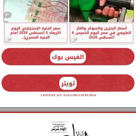
أسعار البنزين والسولار والغاز
سعر الجنيه الإسترليني اليوم
الطبيعي في مصر اليوم الخميس 6
الأربعاء 5 أغسطس 2026 أمام
أغسطس 2026
الجنيه المصري|...
الفيس بوك
تويتر
Tweets by elzmannewseg