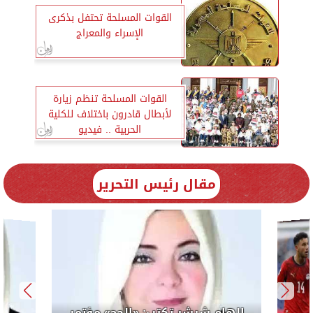
القوات المسلحة تحتفل بذكرى
الإسراء والمعراج
القوات المسلحة تنظم زيارة
لأبطال قادرون باختلاف للكلية
الحربية .. فيديو
مقال رئيس التحرير
إلهام شرشر تكتب: «الحج» مؤتمر
الوحدة السنوى يصــــنع أمـــــــةً واحــــــدةً