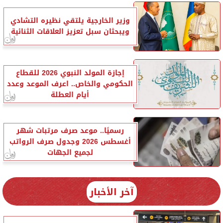
وزير الخارجية يلتقي نظيره التشادي
ويبحثان سبل تعزيز العلاقات الثنائية
إجازة المولد النبوي 2026 للقطاع
الحكومي والخاص.. اعرف الموعد وعدد
أيام العطلة
رسميًا.. موعد صرف مرتبات شهر
أغسطس 2026 وجدول صرف الرواتب
لجميع الجهات
آخر الأخبار