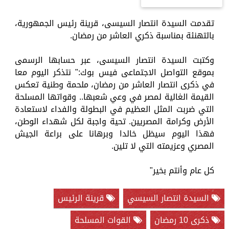
تقدمت السيدة انتصار السيسى، قرينة رئيس الجمهورية،
بالتهنئة بمناسبة ذكري العاشر من رمضان.
وكتبت السيدة انتصار السيسى، عبر حسابها الرسمى
بموقع التواصل الاجتماعى فيس بوك:" نتذكر اليوم معا
في ذكرى انتصار العاشر من رمضان، ملحمة وطنية تعكس
القيمة الغالية لمصر في وعي شعبها.. وقواتها المسلحة
التي ضربت المثل العظيم في البطولة والفداء لاستعادة
الأرض وكرامة المصريين. تحية واجبة لكل شهداء الوطن،
فهذا اليوم سيظل خالدا وبرهانا على براعة الجيش
المصري وعزيمته التي لا تلين.
كل عام وأنتم بخير"
السيدة انتصار السيسي
قرينة الرئيس
ذكرى 10 رمضان
القوات المسلحة