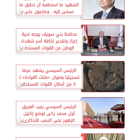
الشهيد ما استطعنا أن نحقق ما
نسعى إليه.. وعازمون على
استكمال مسيرة العطاء
محافظ بني سويف يوجه تحية
إعزاز وتقدير لكافة أسر شهداء
الوطن من القوات المسلحة
والشرطة في ذكرى «يوم
الشهيد»
الرئيس السيسي يشهد عرضا
تسجيليا بعنوان «مثلث القيادة» لـ
3 من أبطال القوات المسلحة
الرئيس السيسي ينيب الفريق
أول محمد زكى لوضع إكليل
الزهور على النصب التذكارى
لشهداء القوات المسلحة