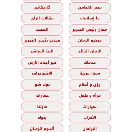
مصر العظمى
كاريكاتير
وا إسلاماه
مقالات الرأي
مقال رئيس التحرير
الصحف
فيديو الزمان
فيديو رئيس التحرير
الزمان الخالد
البث المباشر
خدمات
خير أجناد الأرض
سماء عربية
الانفوجراف
رؤى و أحلام
توك شو
مرأة و طفل
عقارات
سيارات
حارتنا
الأحزاب
بنوك
البرلمان
ألبــوم الزمــان