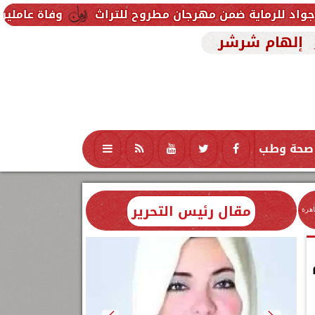
من مهرجان مطروح للتراث
وفاة عاملين متأثرين بإصابت
إلهام شرشر
صحة وطب
تكنولوجيا
منوعات
محافظات
مقال رئيس التحرير
اهرة