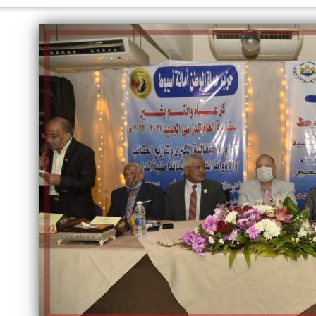
الكاتبة إلهام شرشر تهنئ الرئيس
السيسي بعيد ميلاده وتُشيد بجهوده
إلهام شرشر تكتب: دي مبقتش كورة..
في بناء الدولة
دي سياسة