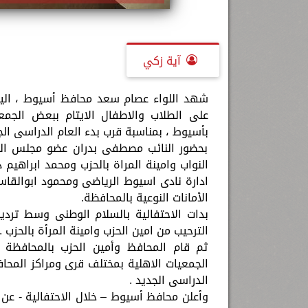
آية زكي
شهد اللواء عصام سعد محافظ أسيوط ، اليوم ا
على الطلاب والاطفال الايتام ببعض الجمع
بأسيوط ، بمناسبة قرب بدء العام الدراسى الجديد (2021/ 2022)وذلك بنادى أسيوط 
بحضور النائب مصطفى بدران عضو مجلس ال
النواب وامينة المراة بالحزب ومحمد ابراه
ادارة نادى اسيوط الرياضى ومحمود ابوالقاسم
الأمانات النوعية بالمحافظة.
بدات الاحتفالية بالسلام الوطنى وسط تردي
الترحيب من امين الحزب وامينة المرأة بالحزب .
ثم قام المحافظ وأمين الحزب بالمحافظة 
الجمعيات الاهلية بمختلف قرى ومراكز المحافظ
الدراسى الجديد .
وأعلن محافظ أسيوط – خلال الاحتفالية - ع