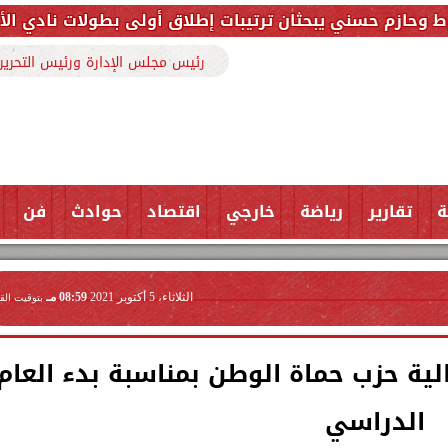
حثان ترتيبات إطلاق أولى بطولات نادي الأجواد للرماية ض
رئيس مجلس الإدارة ورئيس التحرير
ة
تقارير
رياضة
خارجي
اقتصاد
حوادث
فن
الثلاثاء، 5 أكتوبر 2021
08:59 مـ
بتوقيت الق
ة حزب حماة الوطن بمناسبة بدء العام
الدراسي