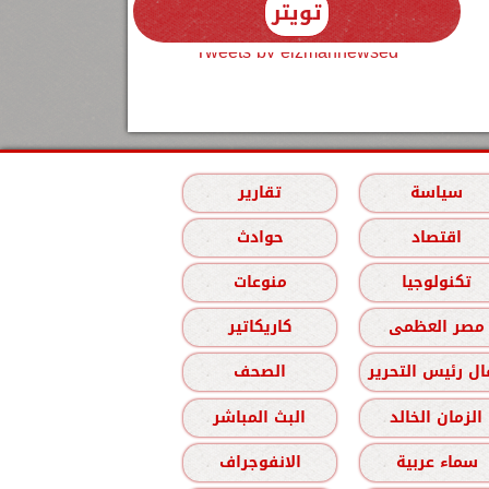
تويتر
Tweets by elzmannewseg
سياسة
تقارير
اقتصاد
حوادث
تكنولوجيا
منوعات
مصر العظمى
كاريكاتير
ل رئيس التحرير
الصحف
الزمان الخالد
البث المباشر
سماء عربية
الانفوجراف