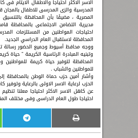
الاسر الاكثر احتياجا والاطفال الايتام فى ك
المدرسية والزى المدرسى للاطفال بالمجان ق
المصرية ، مضيفًا بأن المحافظة بالتنسيق
مديرية التضامن الاجتماعى بالمحافظة قامت
احتياجات المواطنين من المستلزمات المدر
المحافظة لاستقبال العام الدراسي الجديد.
ووجه محافظ أسيوط وجميع الحضور رسالة تأ
وتبنيه المبادرة الرئاسية الكريمة " حياة ك
المحافظة لتوفير حياة كريمة للمواطنين و
للمواطنين والشباب .
وأشار أمين حزب حماة الوطن بالمحافظة إل
الحزب لرعاية الاسر الاولى بالرعاية وتوفير 
عن كاهل الاسر الاكثر احتياجا معلنا تنظيم 
احتياجا طول العام الدراسى وفى مختلف المنا