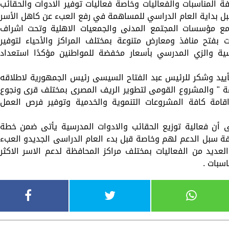
افة المناسبات والفعاليات وخاصة فعاليات توفير الادوات والحقائب
بل بداية العام الدراسي للمساهمة في رفع العبء عن كاهل الأسر
 مع مؤسسات المجتمع المدنى والجمعيات الاهلية وتحت اشراف
 بفتح منافذ ومعارض متنوعة بمختلف المراكز والأحياء لتوفير
سية والزي المدرسي بأسعار مخفضة للمواطنين مؤكدًا استعداد
ييد وشكر للرئيس عبد الفتاح السيسى رئيس الجمهورية لاطلاقه
ريمة " والمشروع القومى لتطوير الريف المصرى بمختلف قرى ونجوع
اقامة كافة المشروعات التنموية والخدمية وتوفير فرص العمل
ى أن فعالية توزيع الحقائب والادوات المدرسية يأتى ضمن خطة
كافة سبل الدعم لهم وخاصة قبل بدء العام الدراسى الجديدو العبء
العديد من الفعاليات بمختلف مراكز المحافظة لدعم الاسر الاكثر
سبات .