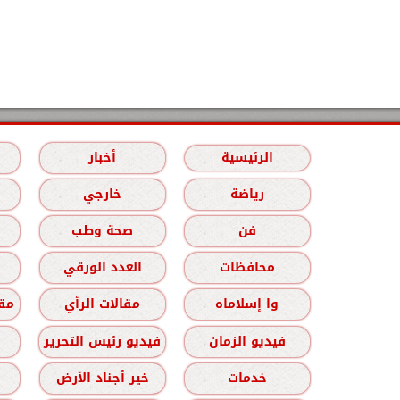
الرئيسية
أخبار
رياضة
خارجي
فن
صحة وطب
محافظات
العدد الورقي
وا إسلاماه
مقالات الرأي
مقا
فيديو الزمان
فيديو رئيس التحرير
خدمات
خير أجناد الأرض