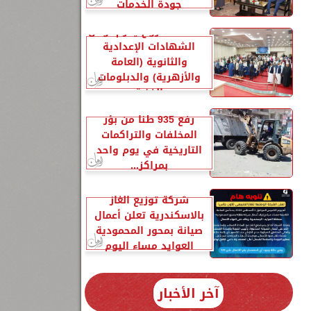
جودة الخدمات
محافظ مطروح يكرم أوائل
الشهادات الإعدادية
والثانوية (العامة
والأزهرية) والدبلومات
الفنية
رفع 935 طنًا من بؤر
المخلفات والتراكمات
التاريخية في يوم واحد
بمراكز...
شركة توزيع الغاز
بالاسكندرية تعلن أعمال
صيانة بمحور المحمودية
العوايد مساء اليوم
آخر الأخبار