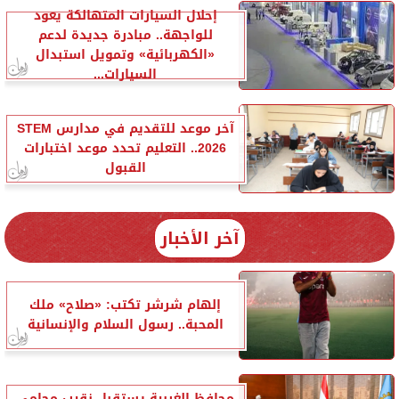
إحلال السيارات المتهالكة يعود
للواجهة.. مبادرة جديدة لدعم
«الكهربائية» وتمويل استبدال
السيارات...
آخر موعد للتقديم في مدارس STEM
2026.. التعليم تحدد موعد اختبارات
القبول
آخر الأخبار
إلهام شرشر تكتب: «صلاح» ملك
المحبة.. رسول السلام والإنسانية
محافظ الغربية يستقبل نقيب محامي