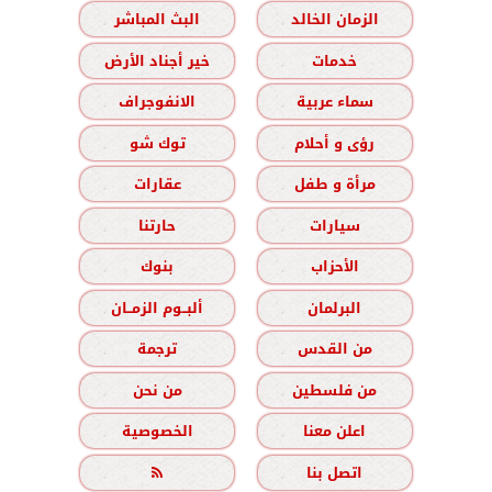
الزمان الخالد
البث المباشر
خدمات
خير أجناد الأرض
سماء عربية
الانفوجراف
رؤى و أحلام
توك شو
مرأة و طفل
عقارات
سيارات
حارتنا
الأحزاب
بنوك
البرلمان
ألبــوم الزمــان
من القدس
ترجمة
من فلسطين
من نحن
اعلن معنا
الخصوصية
اتصل بنا
