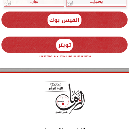
يسجل...
عيار...
الفيس بوك
تويتر
Tweets by elzmannewseg