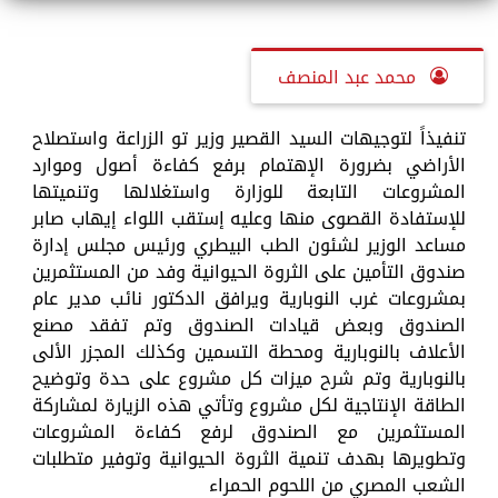
محمد عبد المنصف
تنفيذاً لتوجيهات السيد القصير وزير تو الزراعة واستصلاح
الأراضي بضرورة الإهتمام برفع كفاءة أصول وموارد
المشروعات التابعة للوزارة واستغلالها وتنميتها
للإستفادة القصوى منها وعليه إستقب اللواء إيهاب صابر
مساعد الوزير لشئون الطب البيطري ورئيس مجلس إدارة
صندوق التأمين على الثروة الحيوانية وفد من المستثمرين
بمشروعات غرب النوبارية ويرافق الدكتور نائب مدير عام
الصندوق وبعض قيادات الصندوق وتم تفقد مصنع
الأعلاف بالنوبارية ومحطة التسمين وكذلك المجزر الألى
بالنوبارية وتم شرح ميزات كل مشروع على حدة وتوضيح
الطاقة الإنتاجية لكل مشروع وتأتي هذه الزيارة لمشاركة
المستثمرين مع الصندوق لرفع كفاءة المشروعات
وتطويرها بهدف تنمية الثروة الحيوانية وتوفير متطلبات
الشعب المصري من اللحوم الحمراء