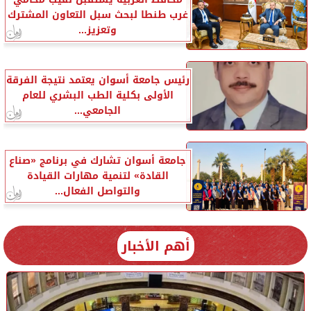
غرب طنطا لبحث سبل التعاون المشترك
وتعزيز...
رئيس جامعة أسوان يعتمد نتيجة الفرقة
الأولى بكلية الطب البشري للعام
الجامعي...
جامعة أسوان تشارك في برنامج «صناع
القادة» لتنمية مهارات القيادة
والتواصل الفعال...
أهم الأخبار