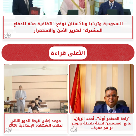
السعودية وتركيا وباكستان توقع ”اتفاقية مكة للدفاع
المشترك” لتعزيز الأمن والاستقرار
الأعلى قراءة
”راحة المعتمر أولًا”.. أحمد الريان:
موعد إعلان نتيجة الدور الثاني
نتابع المعتمرين لحظة بلحظة ونوفر
لطلاب الشهادة الإعدادية 2026
برامج عمرة...