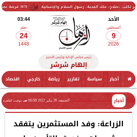
ح» ملك المحبة.. رسول السلام والإنسانية
3070 فرصة عمل جديدة بالقطاع الخاص.. وظائف برواتب تصل إلى 9500 جنيه
الأحد
03:44
أغسطس
صفر
24
9
1448
2026
رئيس مجلس الإدارة ورئيس التحرير
إلهام شرشر
أخبار
سياسة
تقارير
رياضة
خارجي
اقتصاد
أخبار
الجمعة، 28 يناير 2022
11:53 صـ
بتوقيت القاهرة
الزراعة: وفد المستثمرين يتفقد