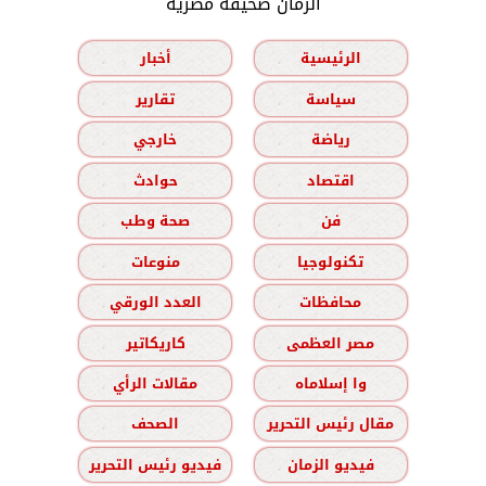
الزمان صحيفة مصرية
الرئيسية
أخبار
سياسة
تقارير
رياضة
خارجي
اقتصاد
حوادث
فن
صحة وطب
تكنولوجيا
منوعات
محافظات
العدد الورقي
مصر العظمى
كاريكاتير
وا إسلاماه
مقالات الرأي
مقال رئيس التحرير
الصحف
فيديو الزمان
فيديو رئيس التحرير