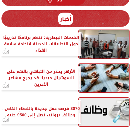
أخبار
الخدمات البيطرية: تنظم برنامجًا تدريبيًا
حول التطبيقات الحديثة لأنظمة سلامة
الغذاء
الأزهر يحذر من التباهي بالنعم على
السوشيال ميديا: قد يجرح مشاعر
الآخرين
3070 فرصة عمل جديدة بالقطاع الخاص..
وظائف برواتب تصل إلى 9500 جنيه