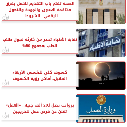
الصحة تفتح باب التقديم للعمل بفرق
مكافحة العدوى والجودة والتحول
الرقمي.. الشروط...
نقابة الأطباء تحذر من كارثة قبول طلاب
الطب بمجموع 50%
كسوف كلي للشمس الأربعاء
المقبل..أماكن رؤية الكسوف
برواتب تصل لـ20 ألف جنيه.. «العمل»
تعلن عن فرص عمل للخريجين