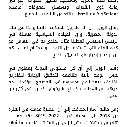
ولكننا نحلم بالمزيد ونستطيع تحقيق خطوات أكبر فى
رعاية ذوى القدرات، وتسهيل المعوقات أمامهم
ومواجهة كافة الصعاب بالتعاون البناء بين الجميع .
وقال الوزير : إن الـ "قادرون باختلاف" دائما وابدا في قلب
الدولة المصرية، وإن القيادة السياسية متمثلة في
الرئيس السيسي تعطينا مثالا يحتذى به في التعامل مع
هذه الفئة التي تستحق كل التقدير والاحترام لما لديهم
من إرادة وإصرار على تحقيق النجاح.
وأشار الوزير إلي أن كل مسئولي الدولة يعملون في
نفس الوقت بآلية متناغمة لتحقيق الرعاية للقادرين
باختلاف وتمكينهم ودمجهم في المجتمع، مؤكدا انهم
لديهم من العطاء والإبداع ما يفوق الآخرين في كثير من
الأحيان.
ومن جانبه أشار المحافظ إلي أن البحيرة قدمت في الفترة
من 2018 إلي نهاية فبراير 2022 8015 عقد عمل لـ
"قادرون باختلاف"، مشيرا إلى أن الفترة القادمة ستشهد