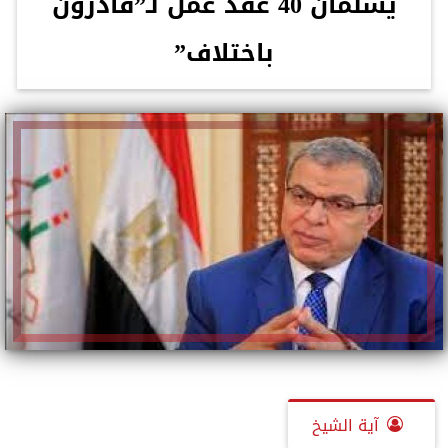
يسلمان 40 عقد عمل لـ”قادرون
باختلاف”
آية الشيخ