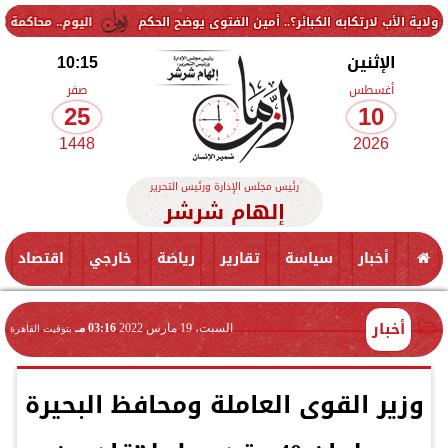
كابه الكبائر؟.. أمين الفتوى يوضح الحكم
اليوم.. محاكمة 9 متهمين في قضية «جماعة إرهابية» بالتجمع الخامس
الإثنين
10:15
أغسطس
صفر
25
10
1448
2026
رئيس مجلس الإدارة ورئيس التحرير
إلهام شرشر
أخبار
سياسة
تقارير
رياضة
خارجي
اقتصاد
أخبار
السبت، 19 مارس 2022
03:16 مـ
بتوقيت القاهرة
وزير القوى العاملة ومحافظ البحيرة