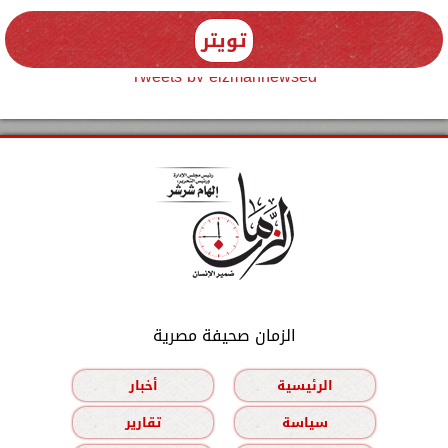
تويتر
Tweets by elzmannewseg
الزمان صحيفة مصرية
الرئيسية
أخبار
سياسة
تقارير