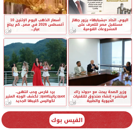
اليوم.. اتحاد «بشبابها» يزور جهاز
أسعار الذهب اليوم الإثنين 10
مستقبل مصر للتعرف على
أغسطس 2026 في مصر.. كم يبلغ
المشروعات القومية
عيار...
وزير الصحة يبحث مع «جولد راك
برد قارس وحب انتهى..
فينتشر» إنشاء صندوق للتقنيات
quot;ياليناquot; تكشف الوجه المثير
الحيوية والطبية
لكواليس كليبها الجديد
الفيس بوك