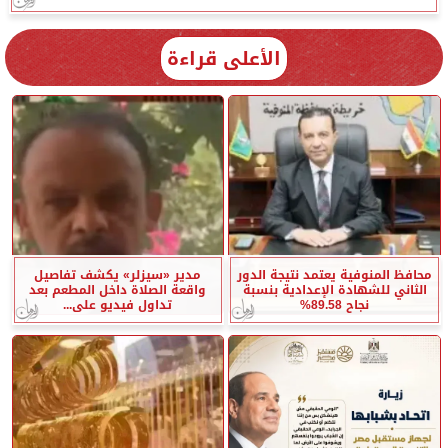
الأعلى قراءة
محافظ المنوفية يعتمد نتيجة الدور
مدير «سيزلر» يكشف تفاصيل
الثاني للشهادة الإعدادية بنسبة
واقعة الصلاة داخل المطعم بعد
نجاح 89.58%
تداول فيديو على...