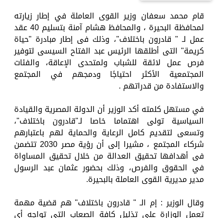
قام محمد سعفان وزير القوى العاملة في إطار زيارته
لمحافظة البحيرة ، والمحافظ هشام آمنة بتسليم 40 عقد
عمل لـ " قادرون باختلاف"، وذلك فى إطار مبادرة "حياة
كريمة" التى أطلقها الرئيس عبد الفتاح السيسى لتوفير
فرص عمل لائقة للشباب ولمتحدى الإعاقة، والفئات
المجتمعية الأكثر احتياجًا ودمجهم في المجتمع
والاستفادة من قدراتهم .
في مستهل كلمته أكد الوزير أن الدولة المصرية والقيادة
السياسية تولى اهتماما خاصا لـ"قادرون باختلاف"،
وتسعى لتقديم كامل الرعاية والحماية لهم باعتبارهم
شركاء المجتمع ، مشيرا إلى أن رؤية مصر 2030 تتضمن
فى أهدافها تحقيق العدالة من خلال تحقيق المساواة
في الحقوق والفرص، وذلك بحضور عثمان عبد الرسول
مدير مديرية القوى العاملة بالبحيرة.
وقال الوزير : إم الـ " قادرون باختلاف" هم قضية مهمة
تعمل الوزارة على تذليل كافة الصعاب التى تواجه أى