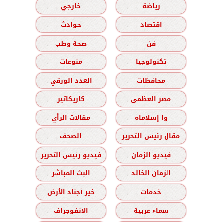
رياضة
خارجي
اقتصاد
حوادث
فن
صحة وطب
تكنولوجيا
منوعات
محافظات
العدد الورقي
مصر العظمى
كاريكاتير
وا إسلاماه
مقالات الرأي
مقال رئيس التحرير
الصحف
فيديو الزمان
فيديو رئيس التحرير
الزمان الخالد
البث المباشر
خدمات
خير أجناد الأرض
سماء عربية
الانفوجراف