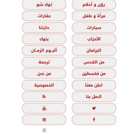
رؤى و أحلام
توك شو
مرأة و طفل
عقارات
سيارات
حارتنا
الأحزاب
بنوك
البرلمان
ألبــوم الزمــان
من القدس
ترجمة
من فلسطين
من نحن
اعلن معنا
الخصوصية
اتصل بنا





جميع الحقوق محفوظة
©