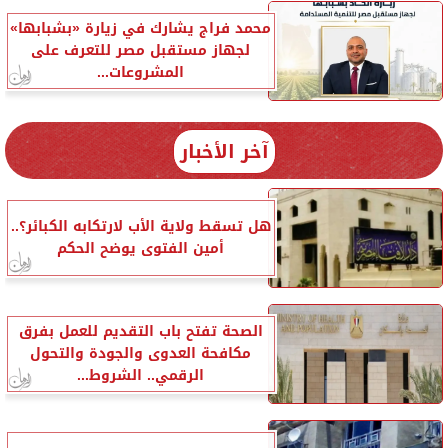
محمد فراج يشارك في زيارة «بشبابها»
لجهاز مستقبل مصر للتعرف على
المشروعات...
آخر الأخبار
هل تسقط ولاية الأب لارتكابه الكبائر؟..
أمين الفتوى يوضح الحكم
الصحة تفتح باب التقديم للعمل بفرق
مكافحة العدوى والجودة والتحول
الرقمي.. الشروط...