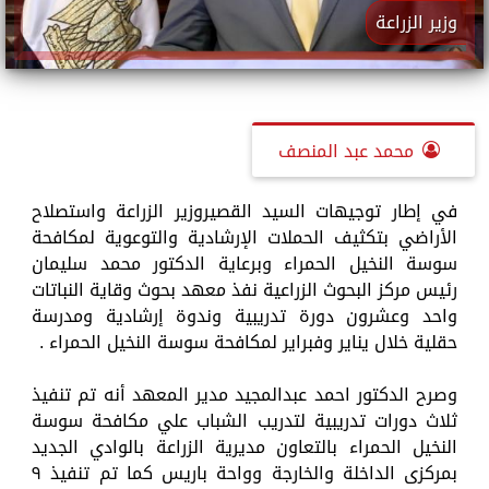
وزير الزراعة
محمد عبد المنصف
في إطار توجيهات السيد القصيروزير الزراعة واستصلاح
الأراضي بتكثيف الحملات الإرشادية والتوعوية لمكافحة
سوسة النخيل الحمراء وبرعاية الدكتور محمد سليمان
رئيس مركز البحوث الزراعية نفذ معهد بحوث وقاية النباتات
واحد وعشرون دورة تدريبية وندوة إرشادية ومدرسة
حقلية خلال يناير وفبراير لمكافحة سوسة النخيل الحمراء .
وصرح الدكتور احمد عبدالمجيد مدير المعهد أنه تم تنفيذ
ثلاث دورات تدريبية لتدريب الشباب علي مكافحة سوسة
النخيل الحمراء بالتعاون مديرية الزراعة بالوادي الجديد
بمركزى الداخلة والخارجة وواحة باريس كما تم تنفيذ ٩