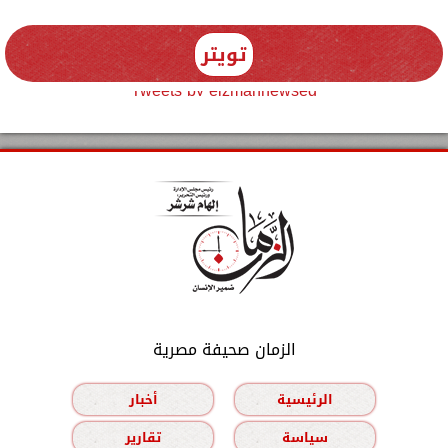
تويتر
Tweets by elzmannewseg
الزمان صحيفة مصرية
الرئيسية
أخبار
سياسة
تقارير