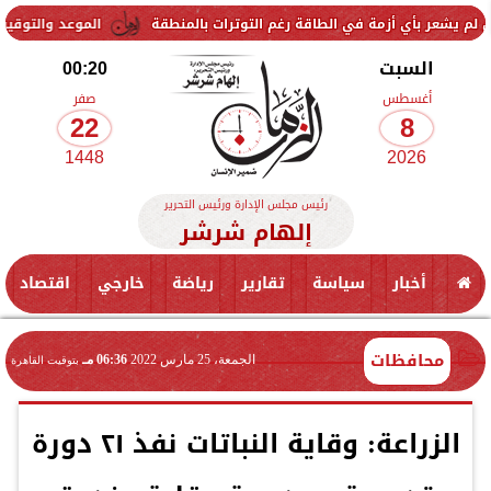
أزمة في الطاقة رغم التوترات بالمنطقة
الموعد والتوقيت.. تفاصيل مباراة
السبت
00:20
أغسطس
صفر
22
8
1448
2026
رئيس مجلس الإدارة ورئيس التحرير
إلهام شرشر
أخبار
سياسة
تقارير
رياضة
خارجي
اقتصاد
محافظات
الجمعة، 25 مارس 2022
06:36 مـ
بتوقيت القاهرة
الزراعة: وقاية النباتات نفذ ٢١ دورة