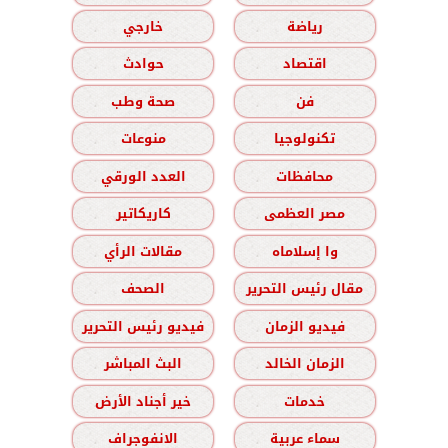
رياضة
خارجي
اقتصاد
حوادث
فن
صحة وطب
تكنولوجيا
منوعات
محافظات
العدد الورقي
مصر العظمى
كاريكاتير
وا إسلاماه
مقالات الرأي
مقال رئيس التحرير
الصحف
فيديو الزمان
فيديو رئيس التحرير
الزمان الخالد
البث المباشر
خدمات
خير أجناد الأرض
سماء عربية
الانفوجراف