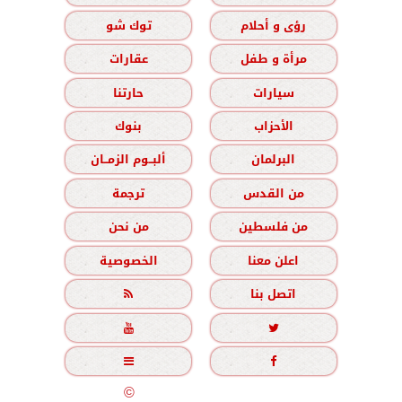
رؤى و أحلام
توك شو
مرأة و طفل
عقارات
سيارات
حارتنا
الأحزاب
بنوك
البرلمان
ألبــوم الزمــان
من القدس
ترجمة
من فلسطين
من نحن
اعلن معنا
الخصوصية
اتصل بنا





جميع الحقوق محفوظة
©