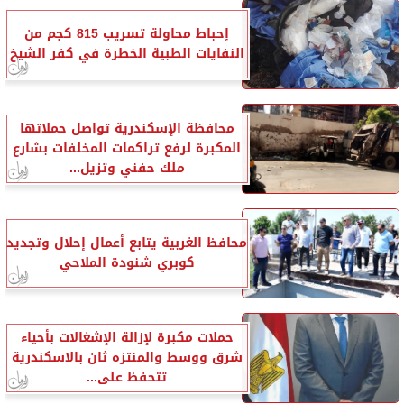
إحباط محاولة تسريب 815 كجم من
النفايات الطبية الخطرة في كفر الشيخ
محافظة الإسكندرية تواصل حملاتها
المكبرة لرفع تراكمات المخلفات بشارع
ملك حفني وتزيل...
محافظ الغربية يتابع أعمال إحلال وتجديد
كوبري شنودة الملاحي
حملات مكبرة لإزالة الإشغالات بأحياء
شرق ووسط والمنتزه ثان بالاسكندرية
تتحفظ على...