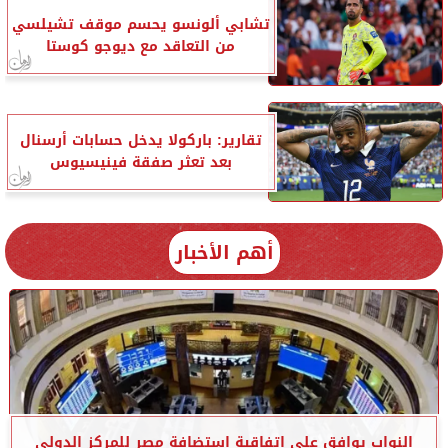
تشابي ألونسو يحسم موقف تشيلسي
من التعاقد مع ديوجو كوستا
تقارير: باركولا يدخل حسابات أرسنال
بعد تعثر صفقة فينيسيوس
أهم الأخبار
النواب يوافق على اتفاقية استضافة مصر للمركز الدولي