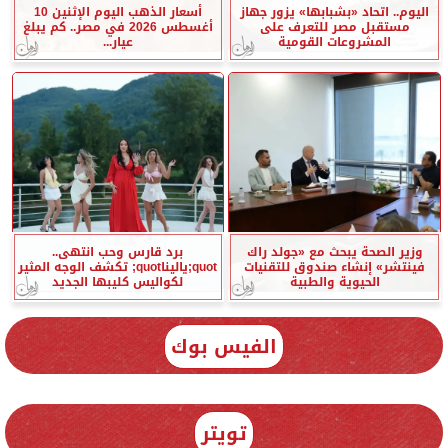
اليوم.. اتحاد «بشبابها» يزور جهاز
أسعار الذهب اليوم الإثنين 10
مستقبل مصر للتعرف على
أغسطس 2026 في مصر.. كم يبلغ
المشروعات القومية
عيار...
وزير الصحة يبحث مع «جولد راك
برد قارس وحب انتهى..
فينتشر» إنشاء صندوق للتقنيات
quot;ياليناquot; تكشف الوجه المثير
الحيوية والطبية
لكواليس كليبها الجديد
الفيس بوك
تويتر