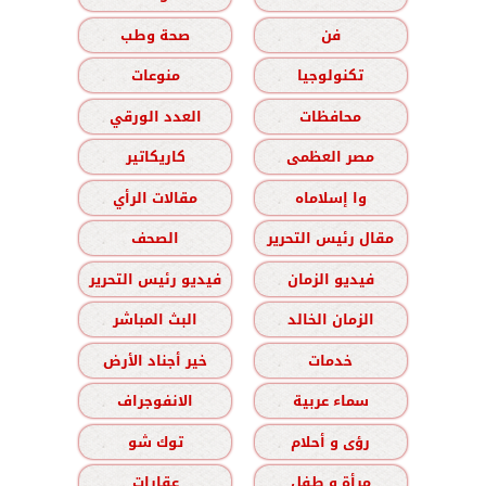
فن
صحة وطب
تكنولوجيا
منوعات
محافظات
العدد الورقي
مصر العظمى
كاريكاتير
وا إسلاماه
مقالات الرأي
مقال رئيس التحرير
الصحف
فيديو الزمان
فيديو رئيس التحرير
الزمان الخالد
البث المباشر
خدمات
خير أجناد الأرض
سماء عربية
الانفوجراف
رؤى و أحلام
توك شو
مرأة و طفل
عقارات