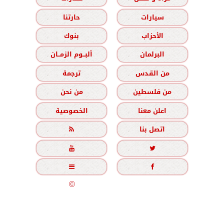
سيارات
حارتنا
الأحزاب
بنوك
البرلمان
ألبــوم الزمــان
من القدس
ترجمة
من فلسطين
من نحن
اعلن معنا
الخصوصية
اتصل بنا





جميع الحقوق محفوظة
©
2020 - 2026 - الزمان