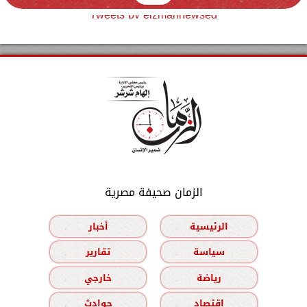
Tweets by elzmannewseg
الزمان صحيفة مصرية
الرئيسية
أخبار
سياسة
تقارير
رياضة
خارجي
اقتصاد
حوادث