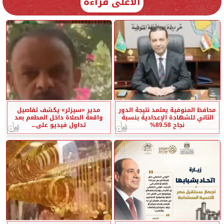
الأعلى قراءة
محافظ المنوفية يعتمد نتيجة الدور
مدير «سيزلر» يكشف تفاصيل
الثاني للشهادة الإعدادية بنسبة
واقعة الصلاة داخل المطعم بعد
نجاح 89.58%
تداول فيديو على...