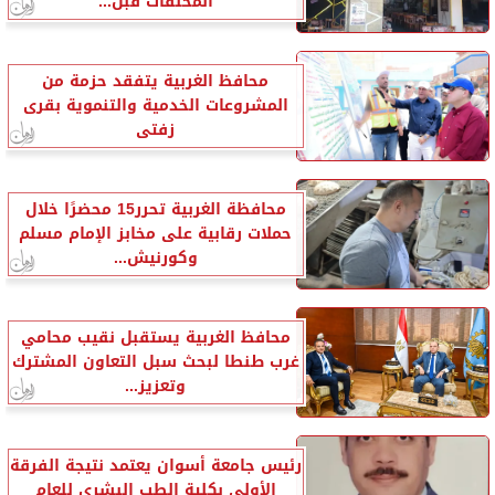
المخلفات قبل...
محافظ الغربية يتفقد حزمة من
المشروعات الخدمية والتنموية بقرى
زفتى
محافظة الغربية تحرر15 محضرًا خلال
حملات رقابية على مخابز الإمام مسلم
وكورنيش...
محافظ الغربية يستقبل نقيب محامي
غرب طنطا لبحث سبل التعاون المشترك
وتعزيز...
رئيس جامعة أسوان يعتمد نتيجة الفرقة
الأولى بكلية الطب البشري للعام