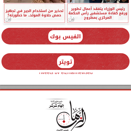
رئيس الوزراء يتفقد أعمال تطوير
تحذير من استخدام الجير في تجهيز
ورفع كفاءة مستشفى رأس الحكمة
حمص حلاوة المولد.. ما خطورته؟
المركزي بمطروح
الفيس بوك
تويتر
Tweets by elzmannewseg