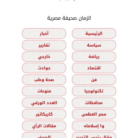
الزمان صحيفة مصرية
الرئيسية
أخبار
سياسة
تقارير
رياضة
خارجي
اقتصاد
حوادث
فن
صحة وطب
تكنولوجيا
منوعات
محافظات
العدد الورقي
مصر العظمى
كاريكاتير
وا إسلاماه
مقالات الرأي
مقال رئيس التحرير
الصحف