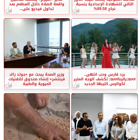
الثاني للشهادة الإعدادية بنسبة
واقعة الصلاة داخل المطعم بعد
نجاح 89.58%
تداول فيديو على...
برد قارس وحب انتهى..
وزير الصحة يبحث مع «جولد راك
quot;ياليناquot; تكشف الوجه المثير
فينتشر» إنشاء صندوق للتقنيات
لكواليس كليبها الجديد
الحيوية والطبية