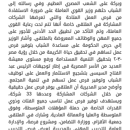
وبركة على الشعب المصري العظيم. وفي رسالته إلى
الشباب حثهم وزير القوي العاملة على ضرورة الاستفادة
من فرص العمل المتاحة والتي تعرضها الشركات
المشاركة في الملتقى خاصة أنها تتم تحت رعاية القوى
العاملة، وتم التأكد من تطبيق الحد الأدنى للأجور على
جميع المهن والوظائف المعروضة بالملتقى. وأشار الوزير
إلي حرص الحكومة على مساعدة الشباب بتوفير فرص
عمل تساهم في تحقيق حياة الكريمة من خلال رؤية مصر
٢٠٣٠ بتحقيق التنمية المستدامة ورفع مستوى معيشة
العديد من الأسر المصرية فى إطار توجيهات الرئيس عبد
الفتاح السيسى بتشجيع الاستثمار والعمل على توظيف
الشباب وتوفير فرص عمل تسهم في تنمية المجتمع.
وأوضح مدير المديرية أن الملتقى يوفر فرص عمل حقيقية
من خلال الشركات المشاركة وعددها 33 شركة،
ويستهدف توفير فرص عمل تناسب جميع الفئات وذوي
القدرات الخاصة من حملة المؤهلات المتوسطة، وفوق
المتوسطة والعليا والعمالة العادية. وشارك في الملتقى
جمعية الأقزام، ووزارة التضامن، ومشروع فرصة، والإدارة
العامة للتدريب المهني بالمديرية لعرض فرص التدريب