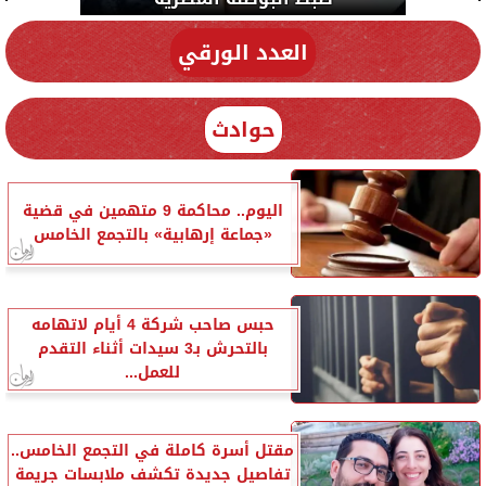
العدد الورقي
حوادث
اليوم.. محاكمة 9 متهمين في قضية
«جماعة إرهابية» بالتجمع الخامس
حبس صاحب شركة 4 أيام لاتهامه
بالتحرش بـ3 سيدات أثناء التقدم
للعمل...
مقتل أسرة كاملة في التجمع الخامس..
تفاصيل جديدة تكشف ملابسات جريمة