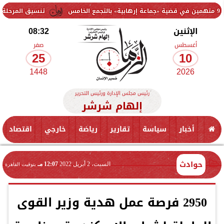
تنسيق المرحلة الأولى 2026.. مؤشرات علمي رياضة والحدود الدنيا قبل إعلان النتيجة
الإثنين
08:32
أغسطس
صفر
25
10
1448
2026
رئيس مجلس الإدارة ورئيس التحرير
إلهام شرشر
أخبار
سياسة
تقارير
رياضة
خارجي
اقتصاد
حوادث
السبت، 2 أبريل 2022
12:07 مـ
بتوقيت القاهرة
2950 فرصة عمل هدية وزير القوى