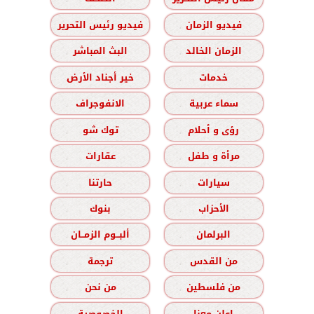
فيديو الزمان
فيديو رئيس التحرير
الزمان الخالد
البث المباشر
خدمات
خير أجناد الأرض
سماء عربية
الانفوجراف
رؤى و أحلام
توك شو
مرأة و طفل
عقارات
سيارات
حارتنا
الأحزاب
بنوك
البرلمان
ألبــوم الزمــان
من القدس
ترجمة
من فلسطين
من نحن
اعلن معنا
الخصوصية