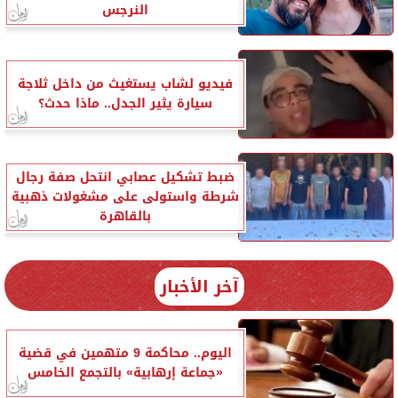
النرجس
فيديو لشاب يستغيث من داخل ثلاجة
سيارة يثير الجدل.. ماذا حدث؟
ضبط تشكيل عصابي انتحل صفة رجال
شرطة واستولى على مشغولات ذهبية
بالقاهرة
آخر الأخبار
اليوم.. محاكمة 9 متهمين في قضية
«جماعة إرهابية» بالتجمع الخامس