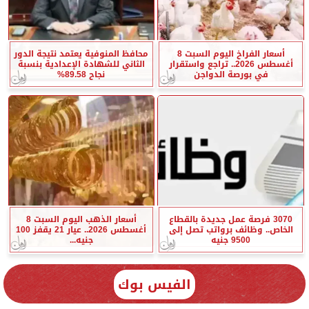
أسعار الفراخ اليوم السبت 8
محافظ المنوفية يعتمد نتيجة الدور
أغسطس 2026.. تراجع واستقرار
الثاني للشهادة الإعدادية بنسبة
في بورصة الدواجن
نجاح 89.58%
3070 فرصة عمل جديدة بالقطاع
أسعار الذهب اليوم السبت 8
الخاص.. وظائف برواتب تصل إلى
أغسطس 2026.. عيار 21 يقفز 100
9500 جنيه
جنيه...
الفيس بوك