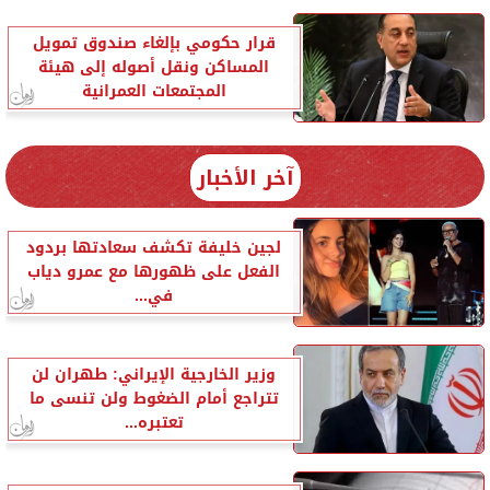
قرار حكومي بإلغاء صندوق تمويل
المساكن ونقل أصوله إلى هيئة
المجتمعات العمرانية
آخر الأخبار
لجين خليفة تكشف سعادتها بردود
الفعل على ظهورها مع عمرو دياب
في...
وزير الخارجية الإيراني: طهران لن
تتراجع أمام الضغوط ولن تنسى ما
تعتبره...