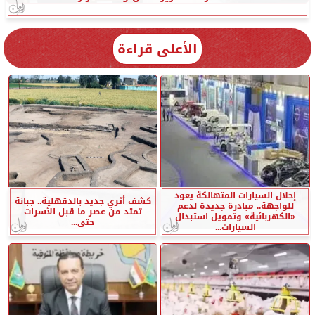
الأعلى قراءة
إحلال السيارات المتهالكة يعود
كشف أثري جديد بالدقهلية.. جبانة
للواجهة.. مبادرة جديدة لدعم
تمتد من عصر ما قبل الأسرات
«الكهربائية» وتمويل استبدال
حتى...
السيارات...