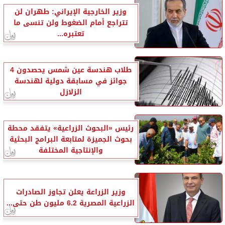
وزير الخارجية الإيراني: طهران لن
تتراجع أمام الضغوط ولن تنسى ما
تعتبره...
طلاب هندسة عين شمس يحصدون 4
جوائز في مسابقة دولية لهندسة
الزلازل
رئيس «البحوث الزراعية» يتفقد محطة
بحوث الجميزة لمتابعة البرامج البحثية
والإنتاجية المختلفة
وزير الزراعة يعلن تجاوز الصادرات
الزراعية المصرية 6.2 مليون طن حتى...