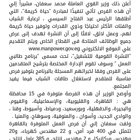
أعلن ذلك وزير القوي العاملة محمد سعفان، مشيراً إلي
أن هذه الفرص تأتي تنفيذًا لمبادرة "حياة كريمة"، التي
أطلقها الرئيس عبد الفتاح السيسي ، لرعاية الشباب
والفئات الأكثر احتياجًا وذوي القدرات وتوفير حياة كريمة
لهم، وعمل لائق، لافتًا إلى أن النشرة تهدف إلى عرض
جميع الوظائف المتاحة فى القطاع الخاص ويتم التقديم
علي الموقع الالكتروني www.manpower.gov.eg
"النشرة القومية للتشغيل"، تحت مسمى "برنامج طالبي
العمل " وسوف تقوم الإدارة المختصة بترشيح المتقدمين
على الفرص وفقا لخبراتهم المسجلة بالبرنامج بتوفير فرص
مناسبة للمتقدم لاستغلال طاقات الشباب فيما يفيد
المجتمع.
وأوضح الوزير أن هذه الفرصة متوفرة في 15 محافظة
هي : القاهرة، والقليوبية، والإسماعيلية، والفيوم،
والبحيرة، والدقهلية، وبورسعيد، ودمياط، وأسيوط، وقنا ،
والوادي الجديد، وأسوان ، والمنوفية، وسوهاج، والمنيا .
ولفت سعفان إلي أن فرص العمل المتوفرة بالقاهرة
تتمثل في 400 فرد أمن، و 22 مهندس كهرباء، و20
مهندس ميكانيكا، و 2 مهندس إنتاج، و 385 عامل إنتاج ،