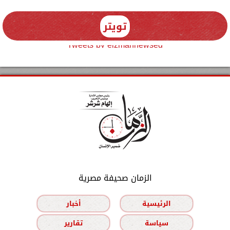
تويتر
Tweets by elzmannewseg
الزمان صحيفة مصرية
الرئيسية
أخبار
سياسة
تقارير