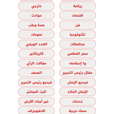
رياضة
خارجي
اقتصاد
حوادث
فن
صحة وطب
تكنولوجيا
منوعات
محافظات
العدد الورقي
مصر العظمى
كاريكاتير
وا إسلاماه
مقالات الرأي
مقال رئيس التحرير
الصحف
فيديو الزمان
فيديو رئيس التحرير
الزمان الخالد
البث المباشر
خدمات
خير أجناد الأرض
سماء عربية
الانفوجراف