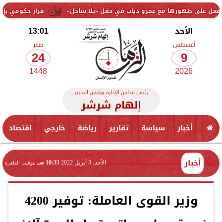
ها مع عمرو دياب في حفل «يلا ساحل»
قرار حكومي بإلغاء صندوق تموي
الأحد
13:01
أغسطس
صفر
24
9
1448
2026
رئيس مجلس الإدارة ورئيس التحرير
إلهام شرشر
أخبار
سياسة
تقارير
رياضة
خارجي
اقتصاد
أخبار
الأحد، 3 أبريل 2022
10:33 صـ
بتوقيت القاهرة
وزير القوى العاملة: توفير 4200