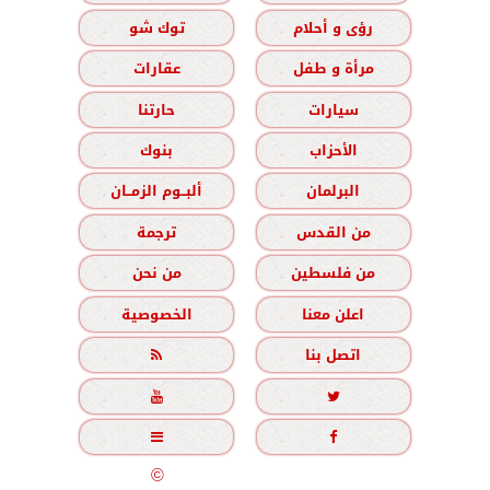
رؤى و أحلام
توك شو
مرأة و طفل
عقارات
سيارات
حارتنا
الأحزاب
بنوك
البرلمان
ألبــوم الزمــان
من القدس
ترجمة
من فلسطين
من نحن
اعلن معنا
الخصوصية
اتصل بنا





جميع الحقوق محفوظة
©