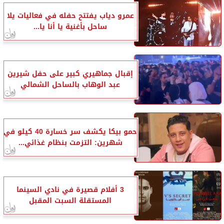
عمرو دياب يفتتح حفله في فعاليات يلا
ساحل بأغنية يا أنا يا...
إقبال جماهيري كبير على حفل شيرين
عبد الوهاب بالساحل الشمالي
حمو بيكا يكشف سر خسارة 40 كيلو في
شهرين: التزمت بنظام غذائي...
3 أفلام قصيرة في نادي السينما
المستقلة السبت المقبل