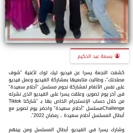
بسمة عبد الحكيم
كشفت النجمة يسرا عن فيديو تيك توك لأغنية "شوف
مصلحتك"، وطالبت متابعيها بمشاركة الفيديو وعمل فيديو
على نفس الأنغام لمشاركة نجوم مسلسل "أحلام سعيدة"
فى آخر يوم تصوير، وعلقت يسرا على الفيديو الذى نشرته
من خلال حساب الإنستجرام الخاص بها بـ "شاركنا Tiktok
Challengeمسلسل "أحلام سعيدة" واحضر يوم تصوير مع
أبطال المسلسل أحلام سعيدة .. رمضان 2022".
وشارك يسرا في الفيديو أبطال المسلسل ومن بينهم