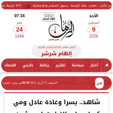
ح» ملك المحبة.. رسول السلام والإنسانية
3070 فرصة عمل جديدة بالقطاع الخاص.. وظائف برواتب تصل إلى 9500 جنيه
الأحد
07:34
أغسطس
صفر
24
9
1448
2026
رئيس مجلس الإدارة ورئيس التحرير
إلهام شرشر
أخبار
سياسة
تقارير
رياضة
خارجي
اقتصاد
فن
الجمعة، 15 أبريل 2022
06:48 مـ
بتوقيت القاهرة
شاهد.. يسرا وغادة عادل ومي