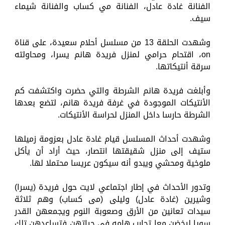
الفنانة غادة عادل، الفنانة مي كساب والفنانة شيماء
سيف.
وشهدت الحلقة 13 من مسلسل أحلام سعيدة، على قناة
on، اقتحام حرامي لمنزل فريدة هانم يسرا، ومحاولته
سرقة أنتيكاتها.
وأبلغت فريدة هانم الشرطة والتي حضرت واكتشفت كم
الأنتيكات الموجودة في غرفة فريدة هانم، لتضع بعدها
الشرطة حارسا داخل المنزل لحراسة الأنتيكات.
وشهدت أحداث المسلسل قيام غادة عادل بعزومة زميلها
ستيف إلى منزل شقيقتها انتصار، حيث أراد أن يأكل
ملوخية ومحشي ويبدو أنه سيكون عريسا محتملا لها.
وتدور الأحداث في إطار اجتماعي لايت حول فريدة (يسرا)
وشيرين (غادة عادل) وليلى (مى كساب) وهم ثلاثة
سيدات تعانين من الأرق وصعوبة النوم ويجمعهن القدر
سويا ليخضن معا تجارب هامه في حياتهن فتساعدهن تلك