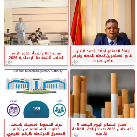
”راحة المعتمر أولًا”.. أحمد الريان:
موعد إعلان نتيجة الدور الثاني
نتابع المعتمرين لحظة بلحظة ونوفر
لطلاب الشهادة الإعدادية 2026
برامج عمرة...
أسعار السجائر اليوم الجمعة 8
اعرف الخطوط المسجلة باسمك..
أغسطس 2026 بعد الزيادة.. القائمة
خطوات الاستعلام عن أرقام
الكاملة
المحمول المرتبطة بالرقم القومي