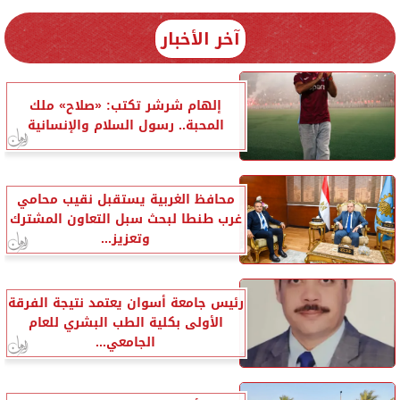
آخر الأخبار
إلهام شرشر تكتب: «صلاح» ملك
المحبة.. رسول السلام والإنسانية
محافظ الغربية يستقبل نقيب محامي
غرب طنطا لبحث سبل التعاون المشترك
وتعزيز...
رئيس جامعة أسوان يعتمد نتيجة الفرقة
الأولى بكلية الطب البشري للعام
الجامعي...