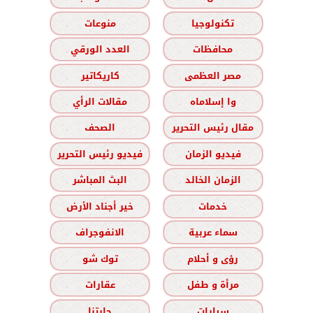
تكنولوجيا
منوعات
محافظات
العدد الورقي
مصر العظمى
كاريكاتير
وا إسلاماه
مقالات الرأي
مقال رئيس التحرير
الصحف
فيديو الزمان
فيديو رئيس التحرير
الزمان الخالد
البث المباشر
خدمات
خير أجناد الأرض
سماء عربية
الانفوجراف
رؤى و أحلام
توك شو
مرأة و طفل
عقارات
سيارات
حارتنا