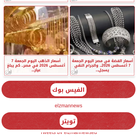
أسعار الفضة في مصر اليوم الجمعة
أسعار الذهب اليوم الجمعة 7
7 أغسطس 2026.. والجرام النقي
أغسطس 2026 في مصر.. كم يبلغ
يسجل...
عيار...
الفيس بوك
elzmannews
تويتر
Tweets by elzmannewseg