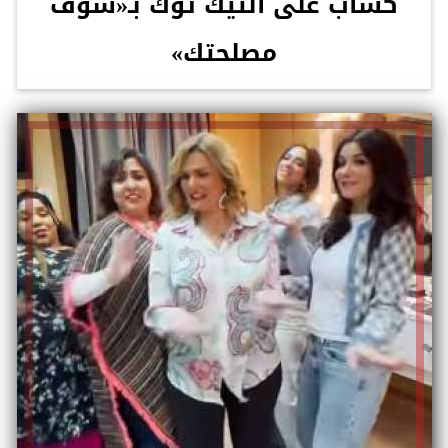
كساب على التيك توك بـ«شوف
مصلحتك»