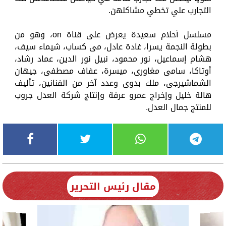
التجارب علي تخطي مشاكلهن.
مسلسل أحلام سعيدة يعرض على قناة on، وهو من
بطولة النجمة يسرا، غادة عادل، مى كساب، شيماء سيف،
هشام إسماعيل، نور محمود، نبيل نور الدين، عماد رشاد،
أوتاكا، سامى مغاورى، ميسرة، عفاف مصطفى، جيهان
الشماشيرجى، ملك بدوى وعدد آخر من الفنانين، تأليف
هالة خليل وإخراج عمرو عرفة وإنتاج شركة العدل جروب
للمنتج جمال العدل.
مقال رئيس التحرير