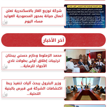
شركة توزيع الغاز بالاسكندرية تعلن
أعمال صيانة بمحور المحمودية العوايد
مساء اليوم
آخر الأخبار
محمد الزملوط وحازم حسني يبحثان
ترتيبات إطلاق أولى بطولات نادي
الأجواد للرماية...
وزير البترول يبحث آليات تنفيذ ربط
اكتشافات الشركة في قبرص بالبنية
التحتية...