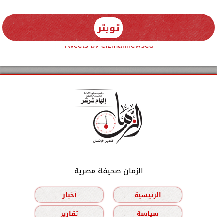
تويتر
Tweets by elzmannewseg
الزمان صحيفة مصرية
الرئيسية
أخبار
سياسة
تقارير