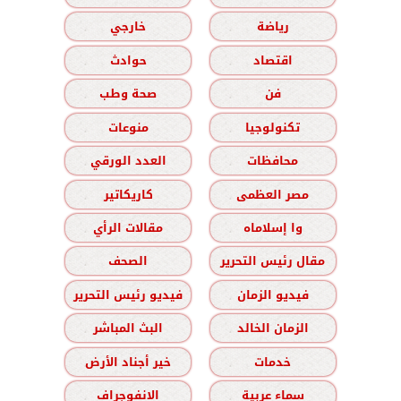
رياضة
خارجي
اقتصاد
حوادث
فن
صحة وطب
تكنولوجيا
منوعات
محافظات
العدد الورقي
مصر العظمى
كاريكاتير
وا إسلاماه
مقالات الرأي
مقال رئيس التحرير
الصحف
فيديو الزمان
فيديو رئيس التحرير
الزمان الخالد
البث المباشر
خدمات
خير أجناد الأرض
سماء عربية
الانفوجراف