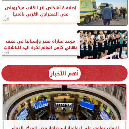
إصابة 8 أشخاص إثر انقلاب ميكروباص
على الصحراوي الغربي بالمنيا
موعد مباراة مصر وإسبانيا في نصف
نهائي كأس العالم لكرة اليد للناشئات
أهم الأخبار
النواب يوافق على اتفاقية استضافة مصر للمركز الدولي