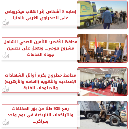
إصابة 8 أشخاص إثر انقلاب ميكروباص
على الصحراوي الغربي بالمنيا
محافظ الأقصر: التأمين الصحي الشامل
مشروع قومي.. ونعمل على تحسين
جودة الخدمات
محافظ مطروح يكرم أوائل الشهادات
الإعدادية والثانوية (العامة والأزهرية)
والدبلومات الفنية
رفع 935 طنًا من بؤر المخلفات
والتراكمات التاريخية في يوم واحد
بمراكز...