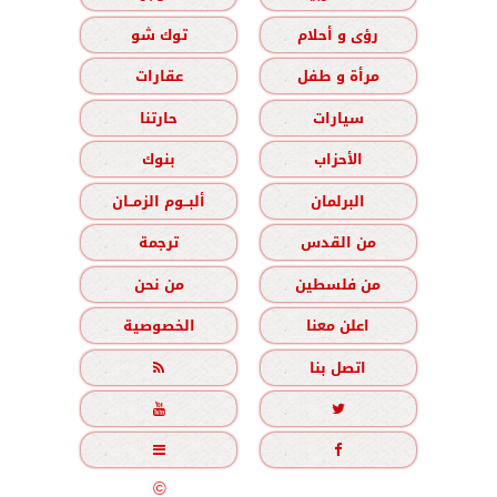
رؤى و أحلام
توك شو
مرأة و طفل
عقارات
سيارات
حارتنا
الأحزاب
بنوك
البرلمان
ألبــوم الزمــان
من القدس
ترجمة
من فلسطين
من نحن
اعلن معنا
الخصوصية
اتصل بنا





جميع الحقوق محفوظة
©