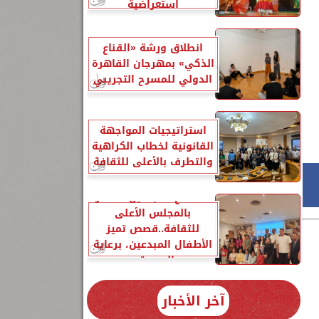
استعراضية
انطلاق ورشة «القناع
الذكي» بمهرجان القاهرة
الدولي للمسرح التجريبي
استراتيجيات المواجهة
القانونية لخطاب الكراهية
والتطرف بالأعلى للثقافة
لقاء مع المبدعين الصغار
بالمجلس الأعلى
للثقافة..قصص تميز
الأطفال المبدعين، برعاية
السيدة...
آخر الأخبار