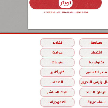
تويتر
Tweets by elzmannewseg
سياسة
تقارير
اقتصاد
حوادث
تكنولوجيا
منوعات
مصر العظمى
كاريكاتير
ل رئيس التحرير
الصحف
الزمان الخالد
البث المباشر
سماء عربية
الانفوجراف