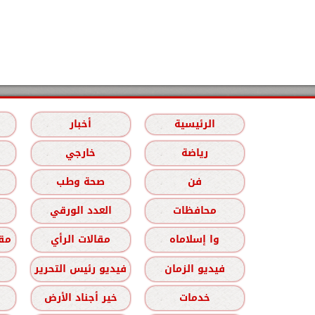
الرئيسية
أخبار
رياضة
خارجي
فن
صحة وطب
محافظات
العدد الورقي
وا إسلاماه
مقالات الرأي
مقا
فيديو الزمان
فيديو رئيس التحرير
خدمات
خير أجناد الأرض