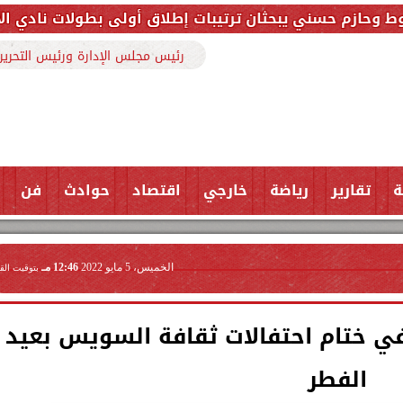
يبحثان ترتيبات إطلاق أولى بطولات نادي الأجواد للرماية
رئيس مجلس الإدارة ورئيس التحرير
ة
تقارير
رياضة
خارجي
اقتصاد
حوادث
فن
الخميس، 5 مايو 2022
12:46 مـ
بتوقيت الق
في ختام احتفالات ثقافة السويس بعيد
الفطر