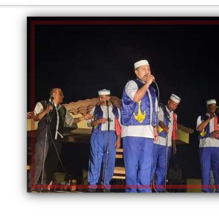
الكاتبة إلهام شرشر تهنئ الرئيس
السيسي بعيد ميلاده وتُشيد بجهوده
إلهام شرشر تكتب: دي مبقتش كورة..
في بناء الدولة
دي سياسة