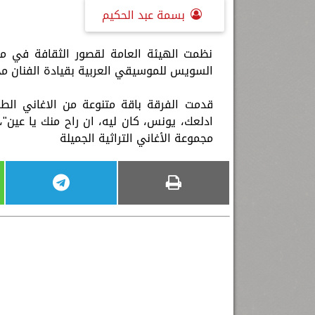
بسمة عبد الحكيم
نظمت الهيئة العامة لقصور الثقافة في
السويس للموسيقي العربية بقيادة الفنان مح
قدمت الفرقة باقة متنوعة من الاغاني الطرب
ادلعك، يونس، كان ليه، ان راح منك يا عين"
مجموعة الأغاني التراثية الجميلة