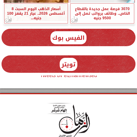
3070 فرصة عمل جديدة بالقطاع
أسعار الذهب اليوم السبت 8
الخاص.. وظائف برواتب تصل إلى
أغسطس 2026.. عيار 21 يقفز 100
9500 جنيه
جنيه...
الفيس بوك
تويتر
Tweets by elzmannewseg