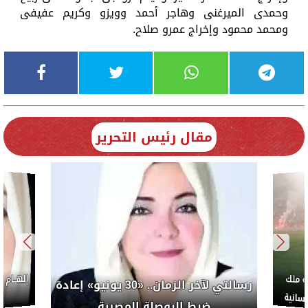
وحمدى الميرغنى وهاجر أحمد وويزو وكريم عفيفى
ومحمد محمود وإخراج عمرو صلاح.
مقال رئيس التحرير
إلهــام
 ملك
رسالتي لآخر الزمان.. «30 يونيو» إعادة
سانية
م
ضبط البوصلة المصرية