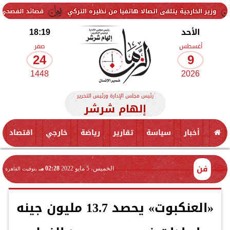
رجية يتلقى اتصالا هاتفيا من نظيره التركي
قصائد الفصحى تستعيد تجر
الأحد
18:19
أغسطس
صفر
24
9
1448
2026
رئيس مجلس الإدارة ورئيس التحرير
إلهام شرشر
أخبار
سياسة
تقارير
رياضة
خارجي
اقتصاد
فن
الخميس، 5 مايو 2022
02:28 مـ
بتوقيت القاهرة
«العنكبوت» يحصد 13.7 مليون جينه