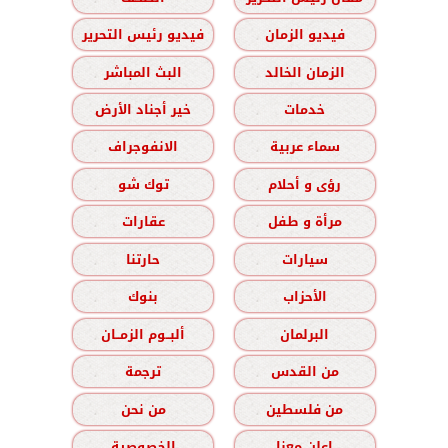
فيديو الزمان
فيديو رئيس التحرير
الزمان الخالد
البث المباشر
خدمات
خير أجناد الأرض
سماء عربية
الانفوجراف
رؤى و أحلام
توك شو
مرأة و طفل
عقارات
سيارات
حارتنا
الأحزاب
بنوك
البرلمان
ألبــوم الزمــان
من القدس
ترجمة
من فلسطين
من نحن
اعلن معنا
الخصوصية