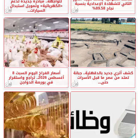
للواجهة.. مبادرة جديدة لدعم
الثاني للشهادة الإعدادية بنسبة
«الكهربائية» وتمويل استبدال
نجاح 89.58%
السيارات...
كشف أثري جديد بالدقهلية.. جبانة
أسعار الفراخ اليوم السبت 8
تمتد من عصر ما قبل الأسرات
أغسطس 2026.. تراجع واستقرار
حتى...
في بورصة الدواجن