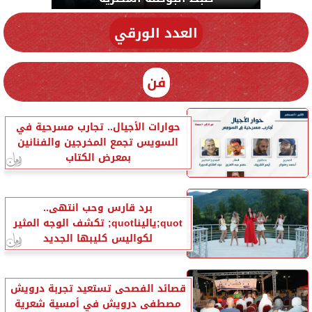
العدد الورقي
فن
حوارات الأجيال.. تجارب مسرحية في
السويس تجمع المخرجين والفنانين
بمعرض الكتاب
برد قارس وحب انتهى..
quot;ياليناquot; تكشف الوجه المثير
لكواليس كليبها الجديد
قصائد الفصحى تستعيد تجربة درويش
مصطفى درويش في أمسية شعرية