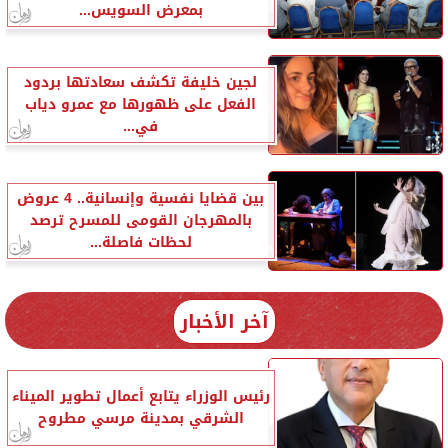
بمعرض السويس...
لجين خليفة تكشف سعادتها بردود
الفعل على ظهورها مع عمرو دياب
في...
بين قضايا نفسية وإنسانية.. 4 عروض
بالمهرجان القومى للمسرح ترصد
لحظات فاصلة...
آخر الأخبار
رئيس الوزراء يتابع أعمال تطوير الميناء
الشرقي بمدينة مرسي مطروح