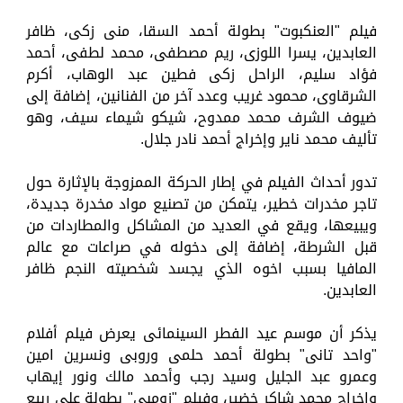
فيلم "العنكبوت" بطولة أحمد السقا، منى زكى، ظافر
العابدين، يسرا اللوزى، ريم مصطفى، محمد لطفى، أحمد
فؤاد سليم، الراحل زكى فطين عبد الوهاب، أكرم
الشرقاوى، محمود غريب وعدد آخر من الفنانين، إضافة إلى
ضيوف الشرف محمد ممدوح، شيكو شيماء سيف، وهو
تأليف محمد ناير وإخراج أحمد نادر جلال.
تدور أحداث الفيلم في إطار الحركة الممزوجة بالإثارة حول
تاجر مخدرات خطير، يتمكن من تصنيع مواد مخدرة جديدة،
ويبيعها، ويقع في العديد من المشاكل والمطاردات من
قبل الشرطة، إضافة إلى دخوله في صراعات مع عالم
المافيا بسبب اخوه الذي يجسد شخصيته النجم ظافر
العابدين.
يذكر أن موسم عيد الفطر السينمائى يعرض فيلم أفلام
"واحد تانى" بطولة أحمد حلمى وروبى ونسرين امين
وعمرو عبد الجليل وسيد رجب وأحمد مالك ونور إيهاب
وإخراج محمد شاكر خضير، وفيلم "زومبى" بطولة على ربيع