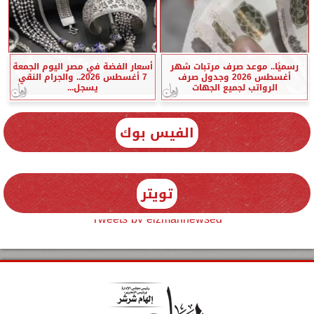
رسميًا.. موعد صرف مرتبات شهر
أسعار الفضة في مصر اليوم الجمعة
أغسطس 2026 وجدول صرف
7 أغسطس 2026.. والجرام النقي
الرواتب لجميع الجهات
يسجل...
الفيس بوك
تويتر
Tweets by elzmannewseg