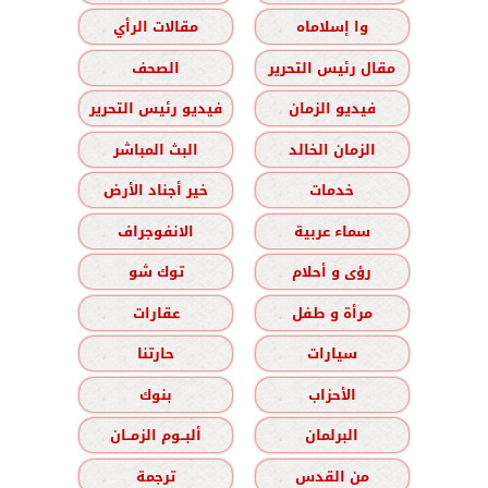
وا إسلاماه
مقالات الرأي
مقال رئيس التحرير
الصحف
فيديو الزمان
فيديو رئيس التحرير
الزمان الخالد
البث المباشر
خدمات
خير أجناد الأرض
سماء عربية
الانفوجراف
رؤى و أحلام
توك شو
مرأة و طفل
عقارات
سيارات
حارتنا
الأحزاب
بنوك
البرلمان
ألبــوم الزمــان
من القدس
ترجمة