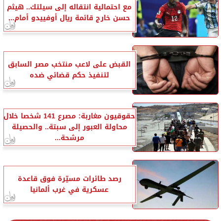
مع احتمالية انتقاله إلى سيلتك.. هيثم
حسن خارج قائمة ريال أوفييدو أمام...
القبض على لاعب منتخب مصر السابق
لتنفيذ حكم قضائي ضده
حقوقيون مغاربة: مصرع 141 شخصا خلال
محاولة العبور إلى سبتة.. والحصيلة
مرشحة...
رصد طائرات مسيّرة فوق قاعدة
عسكرية في غرب ألمانيا