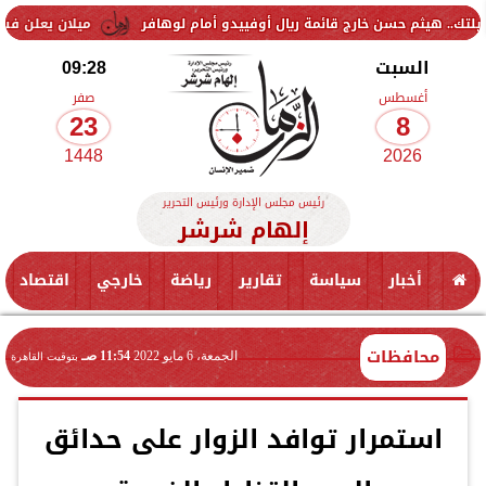
حسن خارج قائمة ريال أوفييدو أمام لوهافر
ميلان يعلن فسخ عقد إسماعيل
السبت
09:28
أغسطس
صفر
23
8
1448
2026
رئيس مجلس الإدارة ورئيس التحرير
إلهام شرشر
أخبار
سياسة
تقارير
رياضة
خارجي
اقتصاد
محافظات
الجمعة، 6 مايو 2022
11:54 صـ
بتوقيت القاهرة
استمرار توافد الزوار على حدائق