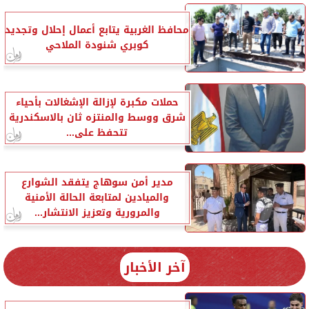
محافظ الغربية يتابع أعمال إحلال وتجديد
كوبري شنودة الملاحي
حملات مكبرة لإزالة الإشغالات بأحياء
شرق ووسط والمنتزه ثان بالاسكندرية
تتحفظ على...
مدير أمن سوهاج يتفقد الشوارع
والميادين لمتابعة الحالة الأمنية
والمرورية وتعزيز الانتشار...
آخر الأخبار