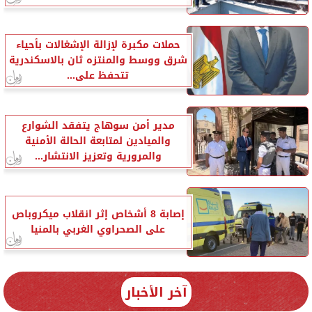
حملات مكبرة لإزالة الإشغالات بأحياء
شرق ووسط والمنتزه ثان بالاسكندرية
تتحفظ على...
مدير أمن سوهاج يتفقد الشوارع
والميادين لمتابعة الحالة الأمنية
والمرورية وتعزيز الانتشار...
إصابة 8 أشخاص إثر انقلاب ميكروباص
على الصحراوي الغربي بالمنيا
آخر الأخبار