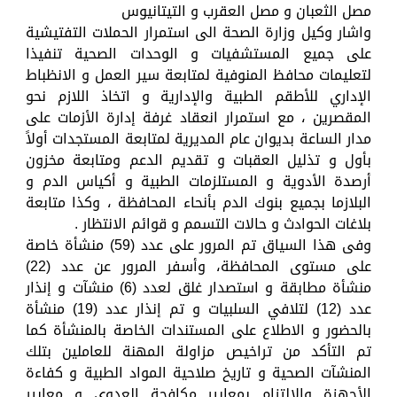
مصل الثعبان و مصل العقرب و التيتانيوس
واشار وكيل وزارة الصحة الى استمرار الحملات التفتيشية
على جميع المستشفيات و الوحدات الصحية تنفيذا
لتعليمات محافظ المنوفية لمتابعة سير العمل و الانظباط
الإداري للأطقم الطبية والإدارية و اتخاذ اللازم نحو
المقصرين ، مع استمرار انعقاد غرفة إدارة الأزمات على
مدار الساعة بديوان عام المديرية لمتابعة المستجدات أولاً
بأول و تذليل العقبات و تقديم الدعم ومتابعة مخزون
أرصدة الأدوية و المستلزمات الطبية و أكياس الدم و
البلازما بجميع بنوك الدم بأنحاء المحافظة ، وكذا متابعة
بلاغات الحوادث و حالات التسمم و قوائم الانتظار .
وفى هذا السياق تم المرور على عدد (59) منشأة خاصة
على مستوى المحافظة، وأسفر المرور عن عدد (22)
منشأة مطابقة و استصدار غلق لعدد (6) منشآت و إنذار
عدد (12) لتلافي السلبيات و تم إنذار عدد (19) منشأة
بالحضور و الاطلاع على المستندات الخاصة بالمنشأة كما
تم التأكد من تراخيص مزاولة المهنة للعاملين بتلك
المنشآت الصحية و تاريخ صلاحية المواد الطبية و كفاءة
الأجهزة والالتزام بمعايير مكافحة العدوى و معايير