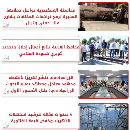
محافظة الإسكندرية تواصل حملاتها
المكبرة لرفع تراكمات المخلفات بشارع
ملك حفني وتزيل...
محافظ الغربية يتابع أعمال إحلال وتجديد
كوبري شنودة الملاحي
الزراعةquot; تنشر تقريرًا بأنشطة
وجهود معامل ومعاهد quot;البحوث
الزراعيةquot; خلال الأسبوع الأول...
6 خطوات فعّالة لترشيد استهلاك
الكهرباء وخفض قيمة الفاتورة