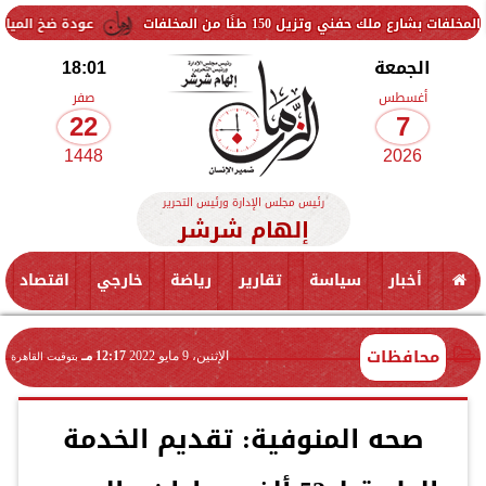
زيل 150 طنًا من المخلفات
عودة ضخ المياه تدريجيًا لمناط
الجمعة
18:01
أغسطس
صفر
22
7
1448
2026
رئيس مجلس الإدارة ورئيس التحرير
إلهام شرشر
أخبار
سياسة
تقارير
رياضة
خارجي
اقتصاد
محافظات
الإثنين، 9 مايو 2022
12:17 مـ
بتوقيت القاهرة
صحه المنوفية: تقديم الخدمة