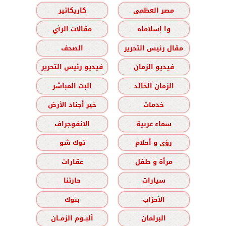
مصر العظمى
كاريكاتير
وا إسلاماه
مقالات الرأي
مقال رئيس التحرير
الصحف
فيديو الزمان
فيديو رئيس التحرير
الزمان الخالد
البث المباشر
خدمات
خير أجناد الأرض
سماء عربية
الانفوجراف
رؤى و أحلام
توك شو
مرأة و طفل
عقارات
سيارات
حارتنا
الأحزاب
بنوك
البرلمان
ألبــوم الزمــان