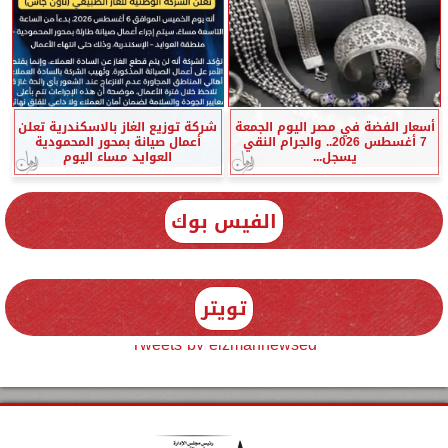
أسعار الفضة في مصر اليوم الجمعة
شركة توزيع الغاز بالاسكندرية تعلن
7 أغسطس 2026.. والجرام النقي
أعمال صيانة بمحور المحمودية
يسجل...
العوايد مساء اليوم
الفيس بوك
تويتر
Tweets by elzmannewseg