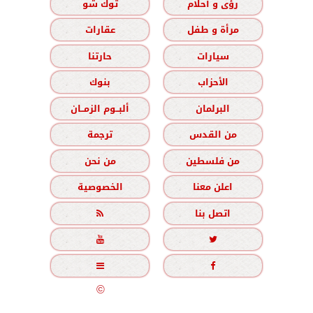
رؤى و أحلام
توك شو
مرأة و طفل
عقارات
سيارات
حارتنا
الأحزاب
بنوك
البرلمان
ألبــوم الزمــان
من القدس
ترجمة
من فلسطين
من نحن
اعلن معنا
الخصوصية
اتصل بنا





جميع الحقوق محفوظة
©