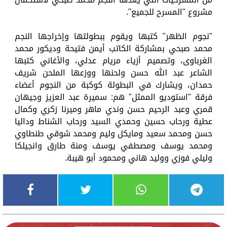
مشروع "المسرح للجميع".
"نجوم الظهر" كتبها ويقوم ببطولتها وإخراجها النجم
محمد صبحي بمشاركة الكاتب أيمن فتيحة وديكور محمد
الغرباوى، وتصميم أزياء مريام عدلي، والأغاني كتبها
الشاعر عبد الله حسن ولحنها ووزعها الملحن شريف
حمدان، ويشارك في البطولة كوكبة من النجوم أعضاء
فرقة "استوديو الممثل" هم: سميرة عبد العزيز وجيهان
قمري وعبد الرحيم حسن وندي ماهر وميرنا زكري وكمال
عطية ورحاب حسين وحمدي السيد ورحاب الشناط وداليا
حسن ومحمد سعيد ومايكل وليم ومحمد شوقي طنطاوي
ومحمد يوسف ومصطفي يوسف ومنة طارق وانجيلكا
وليلي فوزي ووليد هاني ومحمود أبو هيبة.