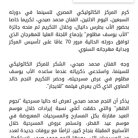
كرم المركز الكاثوليكي المصري للسينما في دورته
السبعين، اليوم الاثنين، الفنان محمد صبحي، تكريما خاصا
بحضور الأب بطرس دانيال، وخلال التكريم تم منحه جائزة
"الأب يوسف مظلوم" بإجماع اللجنة العليا للمهرجان الذي
توافق دورته الحالية مرور 70 عامًا على تأسيس المركز
وبداية مهرجانه السنوي.
وجه الفنان محمد صبحي، الشكر للمركز الكاثوليكي
للسينما، واستدعي ذكرياته عندما ساعده الأب يوسف
مظلوم في عرض مسرحيته، وحضر التكريم النجم خالد
الصاوي الذي كان يعرض فيلمه "للايجار".
يذكر أن النجم محمد صبحي تعرض له حاليا مسرحية "نجوم
الظهر" والتي حققت أعلي نسبة إيرادات خلال موسم
العيد مقارنة بكل المسارح والمسرحيات المعروضة في
موسم عيد الفطر، وتستمر عروض المسرحية خلال
الأسابيع المقبلة بنجاح كبير، تزامنًا مع بروفات جديدة لعدد
من المسرحيات التي يعدها النجم محمد صبحي لاستكمال