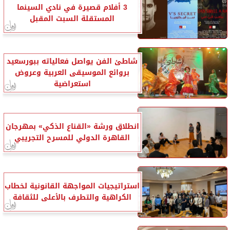
3 أفلام قصيرة في نادي السينما
المستقلة السبت المقبل
شاطئ الفن يواصل فعالياته ببورسعيد
بروائع الموسيقى العربية وعروض
استعراضية
انطلاق ورشة «القناع الذكي» بمهرجان
القاهرة الدولي للمسرح التجريبي
استراتيجيات المواجهة القانونية لخطاب
الكراهية والتطرف بالأعلى للثقافة