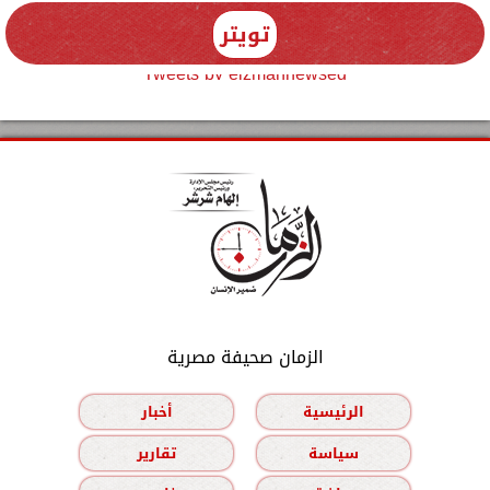
تويتر
Tweets by elzmannewseg
الزمان صحيفة مصرية
الرئيسية
أخبار
سياسة
تقارير