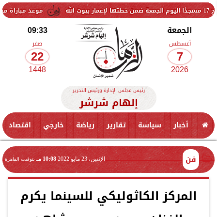
موعد مباراة مصر وإسبانيا 
الجمعة
09:33
أغسطس
صفر
22
7
1448
2026
رئيس مجلس الإدارة ورئيس التحرير
إلهام شرشر
أخبار
سياسة
تقارير
رياضة
خارجي
اقتصاد
فن
الإثنين، 23 مايو 2022
10:08 مـ
بتوقيت القاهرة
المركز الكاثوليكي للسينما يكرم