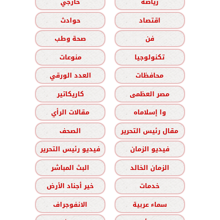
رياضة
خارجي
اقتصاد
حوادث
فن
صحة وطب
تكنولوجيا
منوعات
محافظات
العدد الورقي
مصر العظمى
كاريكاتير
وا إسلاماه
مقالات الرأي
مقال رئيس التحرير
الصحف
فيديو الزمان
فيديو رئيس التحرير
الزمان الخالد
البث المباشر
خدمات
خير أجناد الأرض
سماء عربية
الانفوجراف