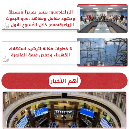
الزراعةquot; تنشر تقريرًا بأنشطة
وجهود معامل ومعاهد quot;البحوث
الزراعيةquot; خلال الأسبوع الأول...
6 خطوات فعّالة لترشيد استهلاك
الكهرباء وخفض قيمة الفاتورة
أهم الأخبار