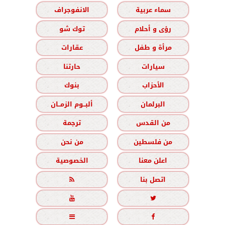
سماء عربية
الانفوجراف
رؤى و أحلام
توك شو
مرأة و طفل
عقارات
سيارات
حارتنا
الأحزاب
بنوك
البرلمان
ألبــوم الزمــان
من القدس
ترجمة
من فلسطين
من نحن
اعلن معنا
الخصوصية
اتصل بنا




