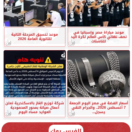
موعد مباراة مصر وإسبانيا في
موعد تنسيق المرحلة الثانية
نصف نهائي كأس العالم لكرة اليد
للثانوية العامة 2026
للناشئات
أسعار الفضة في مصر اليوم الجمعة
شركة توزيع الغاز بالاسكندرية تعلن
7 أغسطس 2026.. والجرام النقي
أعمال صيانة بمحور المحمودية
يسجل...
العوايد مساء اليوم
الفيس بوك