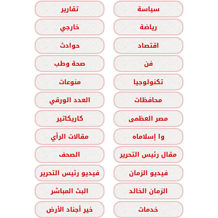
سياسة
تقارير
رياضة
خارجي
اقتصاد
حوادث
فن
صحة وطب
تكنولوجيا
منوعات
محافظات
العدد الورقي
مصر العظمى
كاريكاتير
وا إسلاماه
مقالات الرأي
مقال رئيس التحرير
الصحف
فيديو الزمان
فيديو رئيس التحرير
الزمان الخالد
البث المباشر
خدمات
خير أجناد الأرض