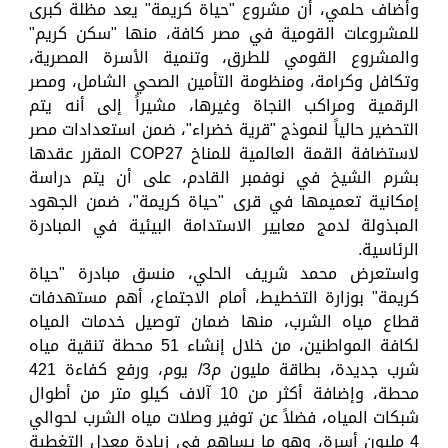
وأضاف حلمي، أن مشروع "حياة كريمة" يعد مظلة كبرى
للمشروعات القومية في مصر كافة، منها "سكن كريم"
والمشروع القومي للطرق، وتنمية الأسرة المصرية،
وتكافل وكرامة، ومنظومة التأمين الصحي الشامل، ومصر
الرقمية ومراكب النجاة وغيرها، مشيراً إلى أنه يتم
التحضير حالياً لنموذج "قرية خضراء"، ضمن استعدادات مصر
لاستضافة القمة العالمية للمناخ COP27 المقرر عقدها
بشرم الشيخ في نوفمبر القادم، على أن يتم دراسة
إمكانية تعميمها في قرى "حياة كريمة"، ضمن الجهود
المبذولة لدمج معايير الاستدامة البيئية في المبادرة
الرئاسية.
واستعرض محمد شريف الحلي، منسق مبادرة "حياة
كريمة" بوزارة التخطيط، أمام الاجتماع، أهم مستهدفات
قطاع مياه الشرب، منها ضمان توصيل خدمات المياه
لكافة المواطنين، من خلال إنشاء 51 محطة تنقية مياه
شرب جديدة، بطاقة مليون م3/ يوم، ورفع كفاءة 421
محطة، وإضافة أكثر من 10 آلاف كيلو متر من أطوال
شبكات المياه، فضلاً عن توفير وصلات مياه الشرب لحوالي
4 مليون أسرة، وهو ما يساهم في زيادة معدل التغطية