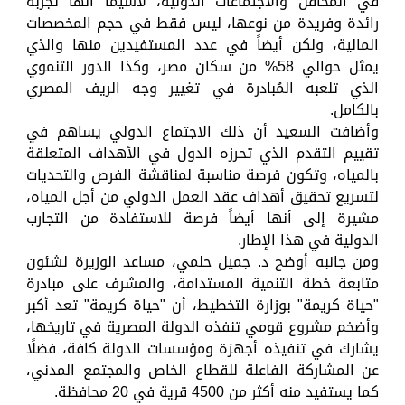
في المحافل والاجتماعات الدولية، لاسيما أنها تجربة
رائدة وفريدة من نوعها، ليس فقط في حجم المخصصات
المالية، ولكن أيضاً في عدد المستفيدين منها والذي
يمثل حوالي 58% من سكان مصر، وكذا الدور التنموي
الذي تلعبه المُبادرة في تغيير وجه الريف المصري
بالكامل.
وأضافت السعيد أن ذلك الاجتماع الدولي يساهم في
تقييم التقدم الذي تحرزه الدول في الأهداف المتعلقة
بالمياه، وتكون فرصة مناسبة لمناقشة الفرص والتحديات
لتسريع تحقيق أهداف عقد العمل الدولي من أجل المياه،
مشيرة إلى أنها أيضاً فرصة للاستفادة من التجارب
الدولية في هذا الإطار.
ومن جانبه أوضح د. جميل حلمي، مساعد الوزيرة لشئون
متابعة خطة التنمية المستدامة، والمشرف على مبادرة
"حياة كريمة" بوزارة التخطيط، أن "حياة كريمة" تعد أكبر
وأضخم مشروع قومي تنفذه الدولة المصرية في تاريخها،
يشارك في تنفيذه أجهزة ومؤسسات الدولة كافة، فضلًا
عن المشاركة الفاعلة للقطاع الخاص والمجتمع المدني،
كما يستفيد منه أكثر من 4500 قرية في 20 محافظة.