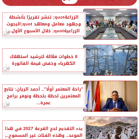
الزراعةquot; تنشر تقريرًا بأنشطة
وجهود معامل ومعاهد quot;البحوث
الزراعيةquot; خلال الأسبوع الأول...
6 خطوات فعّالة لترشيد استهلاك
الكهرباء وخفض قيمة الفاتورة
”راحة المعتمر أولًا”.. أحمد الريان: نتابع
المعتمرين لحظة بلحظة ونوفر برامج
عمرة...
بدء التقديم لحج القرعة 2027 في هذا
الموعد.. وهذه الفئات غير المسموح...