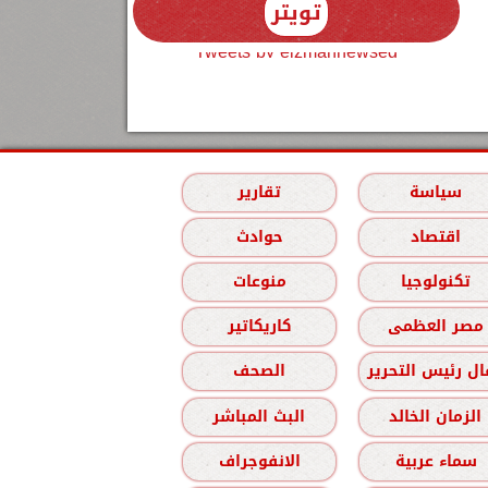
تويتر
Tweets by elzmannewseg
سياسة
تقارير
اقتصاد
حوادث
تكنولوجيا
منوعات
مصر العظمى
كاريكاتير
ل رئيس التحرير
الصحف
الزمان الخالد
البث المباشر
سماء عربية
الانفوجراف