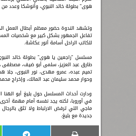
هوى" بطولة خالد النبوي، وأنوشكا وعدد من ا
وتشهد الندوة حضور معظم أبطال العمل الذ
تفاعل الجمهور بشكل كبير مع شخصيات المس
للكاتب الراحل أسامة أنور عكاشة.
مسلسل "راجعين يا هوى" بطولة خالد النبوى، 
طارق عبد العزيز، سلمى أبو ضيف، مصطفى د
تميم عبده، عمرو مهدى، نور النبوى، جلا هش
وحوار محمد سليمان عبد المالك، وإخراج محمد 
ودارت أحداث المسلسل حول بليغ أبو الهنا ا
في أوروبا، لكنه يجد نفسه أمام مهمة أخرى،
ماجي التي ترفض الارتباط ولا تثق بالرجا
جديدة مع بليغ.