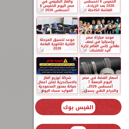
الخميس 6 أغسطس
والغاز الطبيعي في
2026 بعد الزيادة..
مصر اليوم الخميس 6
القائمة الكاملة
أغسطس 2026
موعد مباراة مصر
موعد تنسيق المرحلة
وإسبانيا في نصف
الثانية للثانوية العامة
نهائي كأس العالم لكرة
2026
اليد للناشئات
أسعار الفضة في مصر
شركة توزيع الغاز
اليوم الجمعة 7
بالاسكندرية تعلن أعمال
أغسطس 2026..
صيانة بمحور المحمودية
والجرام النقي يسجل...
العوايد مساء اليوم
الفيس بوك