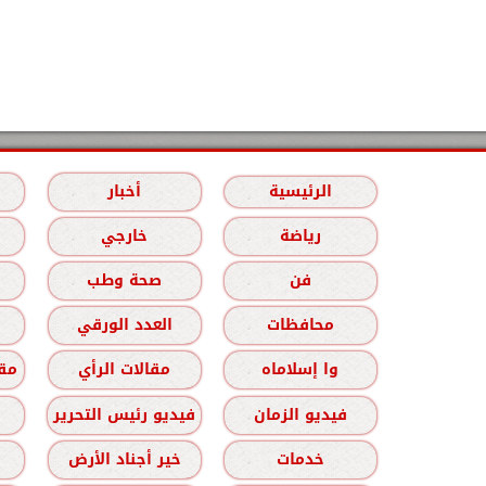
الرئيسية
أخبار
رياضة
خارجي
فن
صحة وطب
محافظات
العدد الورقي
وا إسلاماه
مقالات الرأي
مقا
فيديو الزمان
فيديو رئيس التحرير
خدمات
خير أجناد الأرض