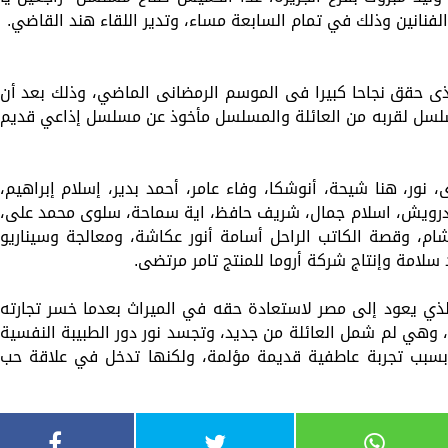
لفنانين وذلك في تمام السابعة مساء، وتدير اللقاء هند القاضي.
ى حقق نجاحا كبيرا فى الموسم الرمضانى الماضي، وذلك بعد أن
لسل لقربه من العائلة والمسلسل مأخوذ عن مسلسل إذاعي قديم
نور، هنا شيحة، أنوشكا، وفاء عامر، أحمد بدير، إسلام إبراهيم،
رويش، اسلام جمال، شريف حافظ، اية سماحة، سلوى محمد على،
ام، وقصة الكاتب الراحل أسامة أنور عكاشة، ومعالجة وسيناريو
سلامة وإنتاج شركة أروما للمنتج تامر مرتضى.
لذي يعود إلى مصر لاستعادة حقه في الميراث بعدما خسر تجارته
 وهي لم شمل العائلة من جديد، وتجسد نور دور الطبيبة النفسية
ل بسبب تجربة عاطفية قديمة مؤلمة، ولكنها تدخل في علاقة حب