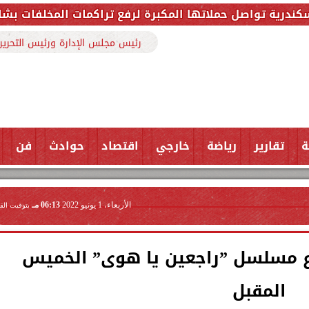
تها المكبرة لرفع تراكمات المخلفات بشارع ملك حفني وتزيل 150 طنًا من
رئيس مجلس الإدارة ورئيس التحرير
ة
تقارير
رياضة
خارجي
اقتصاد
حوادث
فن
الأربعاء، 1 يونيو 2022
06:13 مـ
بتوقيت الق
اع مسلسل ”راجعين يا هوى” الخميس
المقبل