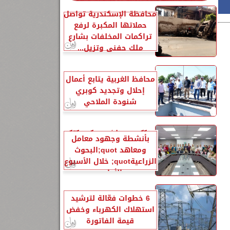
محافظة الإسكندرية تواصل
حملاتها المكبرة لرفع
تراكمات المخلفات بشارع
ملك حفني وتزيل...
محافظ الغربية يتابع أعمال
إحلال وتجديد كوبري
شنودة الملاحي
الزراعةquot; تنشر تقريرًا
بأنشطة وجهود معامل
ومعاهد quot;البحوث
الزراعيةquot; خلال الأسبوع
الأول...
6 خطوات فعّالة لترشيد
استهلاك الكهرباء وخفض
قيمة الفاتورة