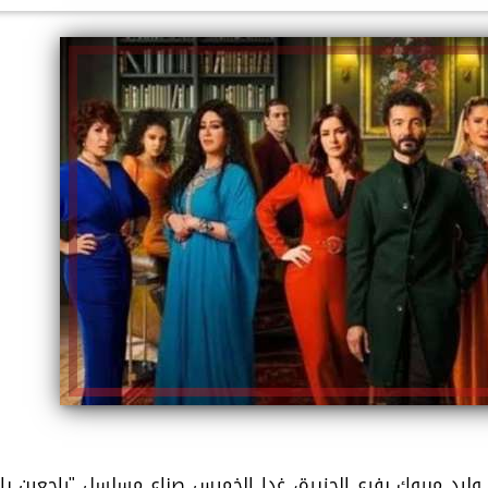
الكاتبة إلهام شرشر تهنئ الرئيس
السيسي بعيد ميلاده وتُشيد بجهوده
إلهام شرشر تكتب: دي مبقتش كورة..
في بناء الدولة
دي سياسة
ة وليد مبروك بفرع الجزيرة، غدا الخميس صناع مسلسل "راجعين يا