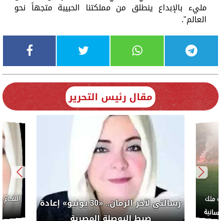
مليء بالإبداع ينطلق من مملكتنا الحبيبة متجهاً نحو
العالم".
مقال رئيس التحرير
إلهــام
 ملك
رسالتي لآخر الزمان.. «30 يونيو» إعادة
سانية
م
ضبط البوصلة المصرية