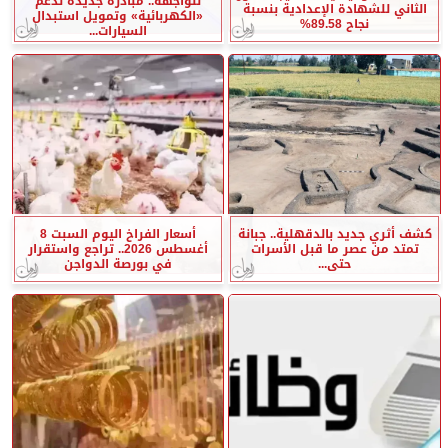
للواجهة.. مبادرة جديدة لدعم
الثاني للشهادة الإعدادية بنسبة
«الكهربائية» وتمويل استبدال
نجاح 89.58%
السيارات...
كشف أثري جديد بالدقهلية.. جبانة
أسعار الفراخ اليوم السبت 8
تمتد من عصر ما قبل الأسرات
أغسطس 2026.. تراجع واستقرار
حتى...
في بورصة الدواجن