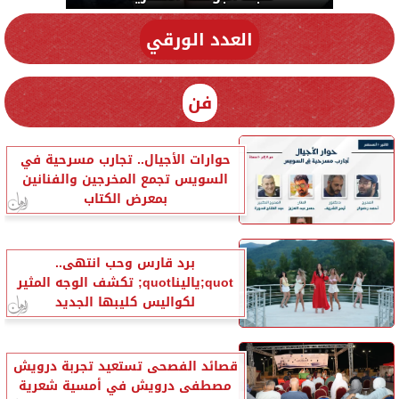
العدد الورقي
فن
حوارات الأجيال.. تجارب مسرحية في
السويس تجمع المخرجين والفنانين
بمعرض الكتاب
برد قارس وحب انتهى..
quot;ياليناquot; تكشف الوجه المثير
لكواليس كليبها الجديد
قصائد الفصحى تستعيد تجربة درويش
مصطفى درويش في أمسية شعرية