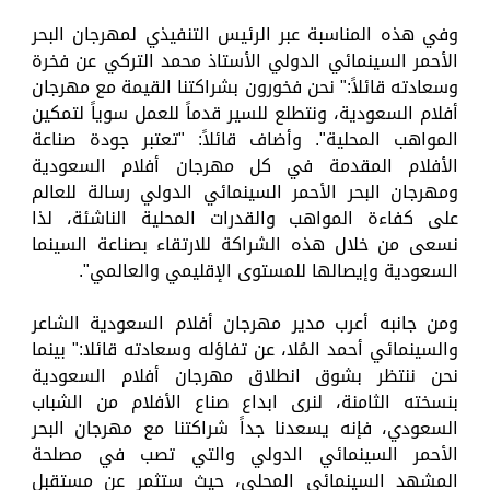
وفي هذه المناسبة عبر الرئيس التنفيذي لمهرجان البحر
الأحمر السينمائي الدولي الأستاذ محمد التركي عن فخرة
وسعادته قائلاً:" نحن فخورون بشراكتنا القيمة مع مهرجان
أفلام السعودية، ونتطلع للسير قدماً للعمل سوياً لتمكين
المواهب المحلية". وأضاف قائلاً: "تعتبر جودة صناعة
الأفلام المقدمة في كل مهرجان أفلام السعودية
ومهرجان البحر الأحمر السينمائي الدولي رسالة للعالم
على كفاءة المواهب والقدرات المحلية الناشئة، لذا
نسعى من خلال هذه الشراكة للارتقاء بصناعة السينما
السعودية وإيصالها للمستوى الإقليمي والعالمي".
ومن جانبه أعرب مدير مهرجان أفلام السعودية الشاعر
والسينمائي أحمد المُلا، عن تفاؤله وسعادته قائلا:" بينما
نحن ننتظر بشوق انطلاق مهرجان أفلام السعودية
بنسخته الثامنة، لنرى ابداع صناع الأفلام من الشباب
السعودي، فإنه يسعدنا جداً شراكتنا مع مهرجان البحر
الأحمر السينمائي الدولي والتي تصب في مصلحة
المشهد السينمائي المحلي، حيث ستثمر عن مستقبل