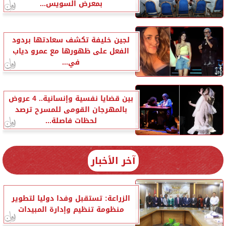
بمعرض السويس...
لجين خليفة تكشف سعادتها بردود
الفعل على ظهورها مع عمرو دياب
في...
بين قضايا نفسية وإنسانية.. 4 عروض
بالمهرجان القومى للمسرح ترصد
لحظات فاصلة...
آخر الأخبار
الزراعة: تستقبل وفدا دوليا لتطوير
منظومة تنظيم وإدارة المبيدات