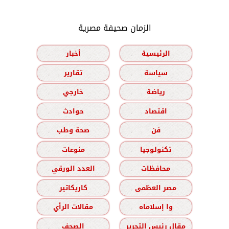
الزمان صحيفة مصرية
الرئيسية
أخبار
سياسة
تقارير
رياضة
خارجي
اقتصاد
حوادث
فن
صحة وطب
تكنولوجيا
منوعات
محافظات
العدد الورقي
مصر العظمى
كاريكاتير
وا إسلاماه
مقالات الرأي
مقال رئيس التحرير
الصحف