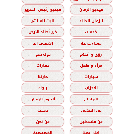
فيديو الزمان
فيديو رئيس التحرير
الزمان الخالد
البث المباشر
خدمات
خير أجناد الأرض
سماء عربية
الانفوجراف
رؤى و أحلام
توك شو
مرأة و طفل
عقارات
سيارات
حارتنا
الأحزاب
بنوك
البرلمان
ألبــوم الزمــان
من القدس
ترجمة
من فلسطين
من نحن
اعلن معنا
الخصوصية