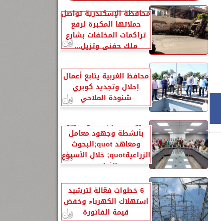
محافظة الإسكندرية تواصل
حملاتها المكبرة لرفع
تراكمات المخلفات بشارع
ملك حفني وتزيل...
محافظ الغربية يتابع أعمال
إحلال وتجديد كوبري
شنودة الملاحي
الزراعةquot; تنشر تقريرًا
بأنشطة وجهود معامل
ومعاهد quot;البحوث
الزراعيةquot; خلال الأسبوع
الأول...
6 خطوات فعّالة لترشيد
استهلاك الكهرباء وخفض
قيمة الفاتورة