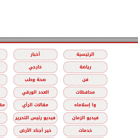
الرئيسية
أخبار
رياضة
خارجي
فن
صحة وطب
محافظات
العدد الورقي
وا إسلاماه
مقالات الرأي
مقا
فيديو الزمان
فيديو رئيس التحرير
خدمات
خير أجناد الأرض