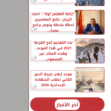
”راحة المعتمر أولًا”.. أحمد
الريان: نتابع المعتمرين
لحظة بلحظة ونوفر برامج
عمرة...
بدء التقديم لحج القرعة
2027 في هذا الموعد..
وهذه الفئات غير
المسموح...
موعد إعلان نتيجة الدور
الثاني لطلاب الشهادة
الإعدادية 2026
آخر الأخبار