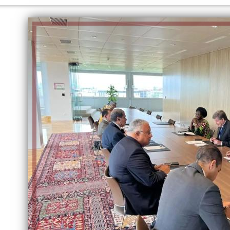
الكاتبة إلهام شرشر تهنئ الرئيس
السيسي بعيد ميلاده وتُشيد بجهوده
إلهام شرشر تكتب: دي مبقتش كورة..
في بناء الدولة
دي سياسة