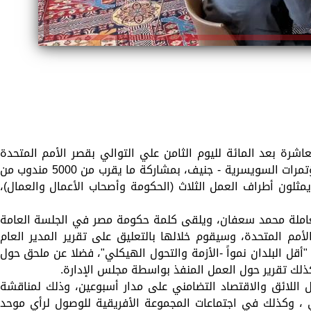
اشرة بعد المائة لليوم الثامن علي التوالي بقصر الأمم المتحدة
ومبنى منظمة العمل الدولية في مدينة المؤتمرات السويسرية - جنيف، بمشاركة ما يقرب من 5000 مندوب من
يمثلون أطراف العمل الثلاث (الحكومة وأصحاب الأعمال والعمال)،
عاملة محمد سعفان، ويلقى كلمة حكومة مصر في الجلسة العامة
مم المتحدة، وسيقوم خلالها بالتعليق على تقرير المدير العام
قل البلدان نمواً -الأزمة والتحول الهيكلي"، فضلا عن ملحق حول
ذلك تقرير حول العمل المنفذ بواسطة مجلس الإدارة.
 اللائق والاقتصاد التضامني على مدار أسبوعين، وذلك لمناقشة
 ، وكذلك في اجتماعات المجموعة الأفريقية للوصول لرأي موحد