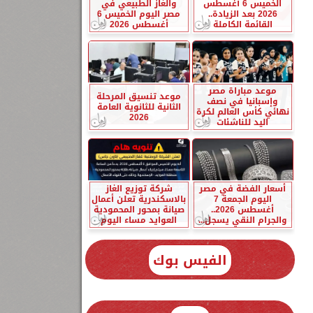
الخميس 6 أغسطس
والغاز الطبيعي في
2026 بعد الزيادة..
مصر اليوم الخميس 6
القائمة الكاملة
أغسطس 2026
موعد مباراة مصر
موعد تنسيق المرحلة
وإسبانيا في نصف
الثانية للثانوية العامة
نهائي كأس العالم لكرة
2026
اليد للناشئات
أسعار الفضة في مصر
شركة توزيع الغاز
اليوم الجمعة 7
بالاسكندرية تعلن أعمال
أغسطس 2026..
صيانة بمحور المحمودية
والجرام النقي يسجل...
العوايد مساء اليوم
الفيس بوك