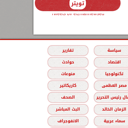
تويتر
Tweets by elzmannewseg
سياسة
تقارير
اقتصاد
حوادث
تكنولوجيا
منوعات
مصر العظمى
كاريكاتير
ل رئيس التحرير
الصحف
الزمان الخالد
البث المباشر
سماء عربية
الانفوجراف