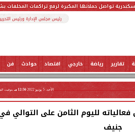
 المكبرة لرفع تراكمات المخلفات بشارع ملك حفني وتزيل 150 طنًا من ال
رئيس مجلس الإدارة ورئيس التحرير
ة
تقارير
رياضة
خارجي
اقتصاد
حوادث
فن
الأحد، 5 يونيو 2022
12:56 مـ
بتوقيت الق
فعالياته لليوم الثامن على التوالي في
جنيف