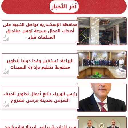
آخر الأخبار
محافظة الإسكندرية تواصل التنبيه على
أصحاب المحال بسرعة توفير صناديق
المخلفات قبل...
الزراعة: تستقبل وفدا دوليا لتطوير
منظومة تنظيم وإدارة المبيدات
رئيس الوزراء يتابع أعمال تطوير الميناء
الشرقي بمدينة مرسي مطروح
وزير الخارجية يتلقى اتصالا هاتفيا من