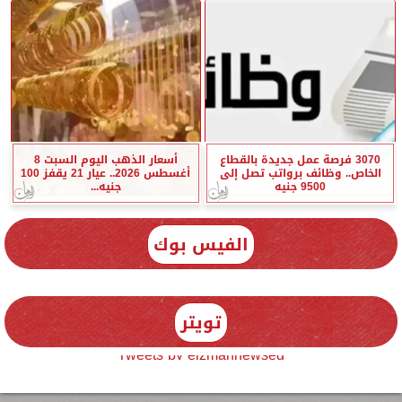
3070 فرصة عمل جديدة بالقطاع
أسعار الذهب اليوم السبت 8
الخاص.. وظائف برواتب تصل إلى
أغسطس 2026.. عيار 21 يقفز 100
9500 جنيه
جنيه...
الفيس بوك
تويتر
Tweets by elzmannewseg