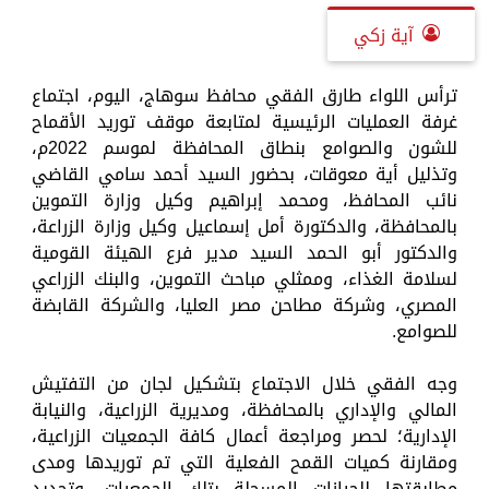
آية زكي
ترأس اللواء طارق الفقي محافظ سوهاج، اليوم، اجتماع
غرفة العمليات الرئيسية لمتابعة موقف توريد الأقماح
للشون والصوامع بنطاق المحافظة لموسم 2022م،
وتذليل أية معوقات، بحضور السيد أحمد سامي القاضي
نائب المحافظ، ومحمد إبراهيم وكيل وزارة التموين
بالمحافظة، والدكتورة أمل إسماعيل وكيل وزارة الزراعة،
والدكتور أبو الحمد السيد مدير فرع الهيئة القومية
لسلامة الغذاء، وممثلي مباحث التموين، والبنك الزراعي
المصري، وشركة مطاحن مصر العليا، والشركة القابضة
للصوامع.
وجه الفقي خلال الاجتماع بتشكيل لجان من التفتيش
المالي والإداري بالمحافظة، ومديرية الزراعية، والنيابة
الإدارية؛ لحصر ومراجعة أعمال كافة الجمعيات الزراعية،
ومقارنة كميات القمح الفعلية التي تم توريدها ومدى
مطابقتها للحيازات المسجلة بتلك الجمعيات، وتحديد