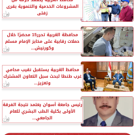
المشروعات الخدمية والتنموية بقرى
زفتى
محافظة الغربية تحرر15 محضرًا خلال
حملات رقابية على مخابز الإمام مسلم
وكورنيش...
محافظ الغربية يستقبل نقيب محامي
غرب طنطا لبحث سبل التعاون المشترك
وتعزيز...
رئيس جامعة أسوان يعتمد نتيجة الفرقة
الأولى بكلية الطب البشري للعام
الجامعي...