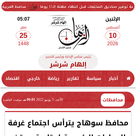
خلفات قبل انتهاء مهلة الـ15 يومًا
محافظ الغربية يتفقد حزمة من
الإثنين
05:07
أغسطس
صفر
25
10
1448
2026
رئيس مجلس الإدارة ورئيس التحرير
إلهام شرشر
أخبار
سياسة
تقارير
رياضة
خارجي
اقتصاد
محافظات
الأحد، 5 يونيو 2022
06:01 مـ
بتوقيت القاهرة
محافظ سوهاج يترأس اجتماع غرفة