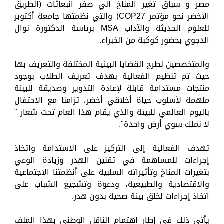
مصر و سباق تغير المناخ الي صفر انبعاثات (الطريق
الأخضر نحو مؤتمر COP27) والتي نظمتها جامعة أكتوبر
للعلوم الحديثة والآداب MSA برئاسة الدكتورة نوال
الدجوي بحضور كوكبة من الخبراء.
والمتخصصين لطرح القضايا البيئية المختلفة والتعريف بها
حيث تم تنظيم الفعالية بهدف تعريف الطلاب بوجود
منتجات مستدامة قابلة لإعادة التدوير وصديقة للبيئة
ملهمة لأسلوب حياة أخلاقي أخضر، تزامنا مع الإحتفال
باليوم العالمي للبيئة والذي يقام هذا العام تحت شعار "
لا نملك سوي أرض واحدة".
تهدف الفعالية إلى التركيز على الاستدامة واتخاذ
إجراءات للمساهمة في تقنين الهدر وزيادة الوعي
بتغيرات المناخ وتأثيراته السلبية على أنظمتنا الاجتماعية
والاقتصادية والطبيعية، ودعوة وتشجيع الشباب على
اتخاذ إجراءات لخلق بيئة صحية بدون هدر.
يأتي ذلك في إطار اهتمام الناقل الوطني بهذا الملف