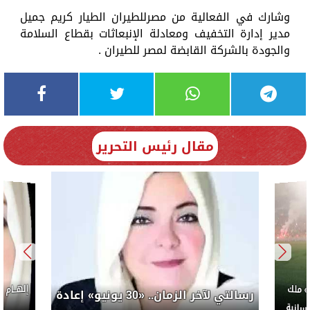
وشارك في الفعالية من مصرللطيران الطيار كريم جميل
مدير إدارة التخفيف ومعادلة الإنبعاثات بقطاع السلامة
والجودة بالشركة القابضة لمصر للطيران .
مقال رئيس التحرير
إلهــام
 ملك
رسالتي لآخر الزمان.. «30 يونيو» إعادة