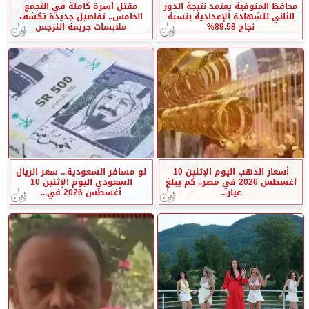
محافظ المنوفية يعتمد نتيجة الدور
مقتل أسرة كاملة في التجمع
الثاني للشهادة الإعدادية بنسبة
الخامس.. تفاصيل جديدة تكشف
نجاح 89.58%
ملابسات جريمة النرجس
أسعار الذهب اليوم الإثنين 10
لو مسافر السعودية... سعر الريال
أغسطس 2026 في مصر.. كم يبلغ
السعودي اليوم الإثنين 10
عيار...
أغسطس 2026 في...