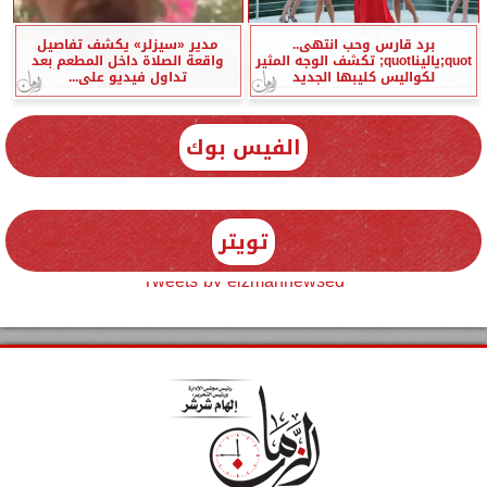
برد قارس وحب انتهى..
مدير «سيزلر» يكشف تفاصيل
quot;ياليناquot; تكشف الوجه المثير
واقعة الصلاة داخل المطعم بعد
لكواليس كليبها الجديد
تداول فيديو على...
الفيس بوك
تويتر
Tweets by elzmannewseg