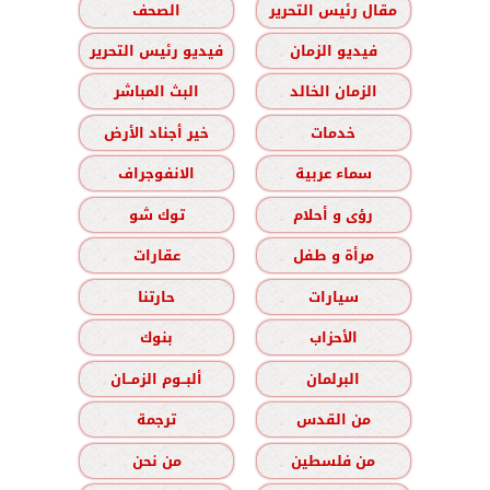
مقال رئيس التحرير
الصحف
فيديو الزمان
فيديو رئيس التحرير
الزمان الخالد
البث المباشر
خدمات
خير أجناد الأرض
سماء عربية
الانفوجراف
رؤى و أحلام
توك شو
مرأة و طفل
عقارات
سيارات
حارتنا
الأحزاب
بنوك
البرلمان
ألبــوم الزمــان
من القدس
ترجمة
من فلسطين
من نحن