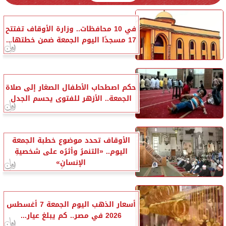
في 10 محافظات.. وزارة الأوقاف تفتتح
17 مسجدًا اليوم الجمعة ضمن خطتها...
حكم اصطحاب الأطفال الصغار إلى صلاة
الجمعة.. الأزهر للفتوى يحسم الجدل
الأوقاف تحدد موضوع خطبة الجمعة
اليوم.. «التنمرُ وأثرُه على شخصيةِ
الإنسانِ»
أسعار الذهب اليوم الجمعة 7 أغسطس
2026 في مصر.. كم يبلغ عيار...