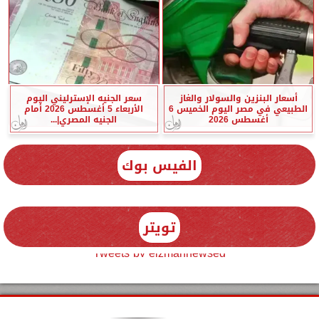
أسعار البنزين والسولار والغاز
سعر الجنيه الإسترليني اليوم
الطبيعي في مصر اليوم الخميس 6
الأربعاء 5 أغسطس 2026 أمام
أغسطس 2026
الجنيه المصري|...
الفيس بوك
تويتر
Tweets by elzmannewseg