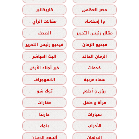
مصر العظمى
كاريكاتير
وا إسلاماه
مقالات الرأي
مقال رئيس التحرير
الصحف
فيديو الزمان
فيديو رئيس التحرير
الزمان الخالد
البث المباشر
خدمات
خير أجناد الأرض
سماء عربية
الانفوجراف
رؤى و أحلام
توك شو
مرأة و طفل
عقارات
سيارات
حارتنا
الأحزاب
بنوك
البرلمان
ألبــوم الزمــان