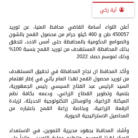
آية زكي
أعلن اللواء أسامة القاضي محافظ المنيا، عن توريد
450057 طن و 460 كيلو جرام من محصول القمح بالشون
والصوامع الحكومية بالمحافظة حتى أمس الاحد، لتحقق
بذلك المحافظة المستهدف من توريد القمح بنسبة 100%
وذلك لموسم حصاد 2022
وأكد المحافظ ان نجاح المحافظة في تحقيق المستهدف
من توريد محصول القمح لهذا العام يأتي في إطار اهتمام
السيد الرئيس عبد الفتاح السيسي رئيس الجمهورية،
بتنمية وتطوير القطاع الزراعي، ودعمه بكافة نظم
الميكنة الزراعية، والوسائل التكنولوجية الحديثة، لزيادة
الرقعة الزراعية، وبخاصة زراعة القمح باعتباره من
المحاصيل الاستراتيجية الحيوية.
وأشاد المحافظ بجهود مديرية التموين، في الاستعداد
المبكر لهذا الموسم، وتنظيم عملية التوريد ، مثنياً على