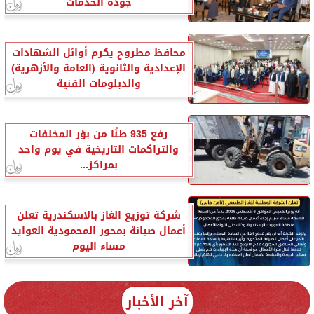
جودة الخدمات
محافظ مطروح يكرم أوائل الشهادات
الإعدادية والثانوية (العامة والأزهرية)
والدبلومات الفنية
رفع 935 طنًا من بؤر المخلفات
والتراكمات التاريخية في يوم واحد
بمراكز...
شركة توزيع الغاز بالاسكندرية تعلن
أعمال صيانة بمحور المحمودية العوايد
مساء اليوم
آخر الأخبار