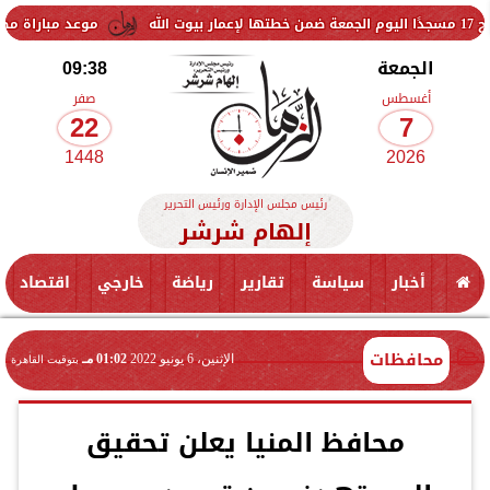
موعد مباراة مصر وإسبانيا في
الجمعة
09:38
أغسطس
صفر
22
7
1448
2026
رئيس مجلس الإدارة ورئيس التحرير
إلهام شرشر
أخبار
سياسة
تقارير
رياضة
خارجي
اقتصاد
محافظات
الإثنين، 6 يونيو 2022
01:02 مـ
بتوقيت القاهرة
محافظ المنيا يعلن تحقيق