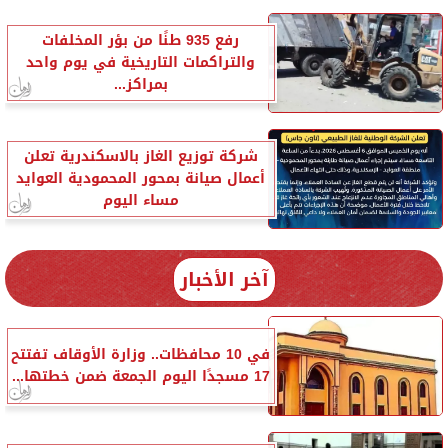
رفع 935 طنًا من بؤر المخلفات
والتراكمات التاريخية في يوم واحد
بمراكز...
شركة توزيع الغاز بالاسكندرية تعلن
أعمال صيانة بمحور المحمودية العوايد
مساء اليوم
آخر الأخبار
في 10 محافظات.. وزارة الأوقاف تفتتح
17 مسجدًا اليوم الجمعة ضمن خطتها...