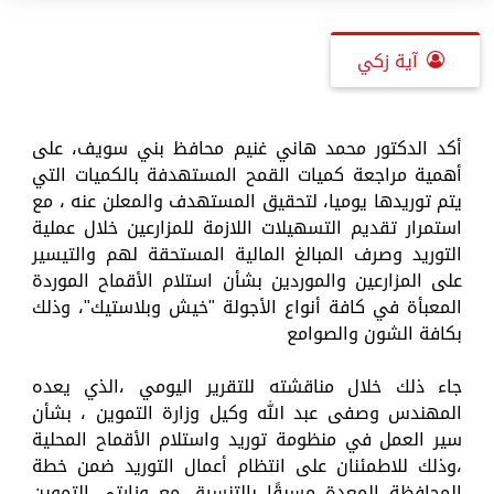
آية زكي
أكد الدكتور محمد هاني غنيم محافظ بني سويف، على
أهمية مراجعة كميات القمح المستهدفة بالكميات التي
يتم توريدها يوميا، لتحقيق المستهدف والمعلن عنه ، مع
استمرار تقديم التسهيلات اللازمة للمزارعين خلال عملية
التوريد وصرف المبالغ المالية المستحقة لهم والتيسير
على المزارعين والموردين بشأن استلام الأقماح الموردة
المعبأة في كافة أنواع الأجولة "خيش وبلاستيك"، وذلك
بكافة الشون والصوامع
جاء ذلك خلال مناقشته للتقرير اليومي ،الذي يعده
المهندس وصفى عبد الله وكيل وزارة التموين ، بشأن
سير العمل في منظومة توريد واستلام الأقماح المحلية
،وذلك للاطمئنان على انتظام أعمال التوريد ضمن خطة
المحافظة المعدة مسبقًا بالتنسيق مع وزارتي التموين