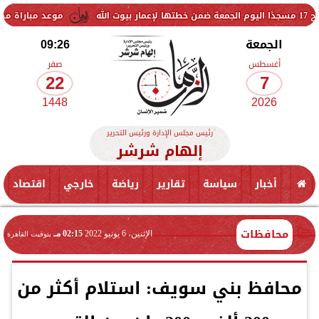
موعد مباراة مصر وإسبانيا في ن
الجمعة
09:26
أغسطس
صفر
22
7
1448
2026
رئيس مجلس الإدارة ورئيس التحرير
إلهام شرشر
أخبار
سياسة
تقارير
رياضة
خارجي
اقتصاد
محافظات
الإثنين، 6 يونيو 2022
02:15 مـ
بتوقيت القاهرة
محافظ بني سويف: استلام أكثر من