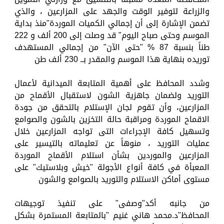
والزراعة لتوفير الوقت والجهد على المزارعين ، والذي
تضمن الإشارة إلى أن إجمالي الكميات الموردة"منذ بداية
الموسم وحتى صباح اليوم" قد وصلت إلى 200 ألف و 222
طناً بنسبة 87 % "حتى الآن" من إجمالي المستهدف
توريده بنهاية هذا الموسم والمقدر بــ 230 ألف طن
وشدد المحافظ على أهمية المتابعة الميدانية لأعمال
التوريد ولضمان جاهزية الشون لاستقبال الأقماح من
المزارعين، وأن تقوم لجان الإستلام بالتحقق من جودة
الاقماح الموردة ومراقبة حالة التخزين بالشون والصوامع
وتسهيل كافة الإجراءات التى تواجه المزارعين خلال
عمليات التوريد ، منوهاً عن تعليماته بالتيسير على
المزارعين والموردين بشأن استلام الأقماح الموردة
المعبأة في كافة أنواع الأجولة "خيش وبلاستيك" على
مستوى أماكن الاستلام والتوريد بالصوامع والشون
من جانبه أكد"وصفى" على تنفيذ توجيهات
المحافظ"د.محمد هاني غنيم "بالمتابعة المستمرة بشكل