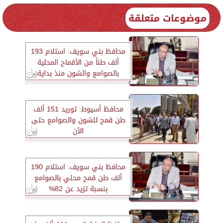
موضوعات متعلقة
محافظ بني سويف: استلام 193
ألف طناً من الأقماح المحلية
بالصوامع والشون منذ بداية
الحصاد
محافظ أسيوط: توريد 151 ألف
طن قمح للشون والصوامع حتى
الآن
محافظ بني سويف: استلام 190
ألف طن قمح محلي بالصوامع
بنسبة تزيد عن 82%