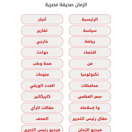
الزمان صحيفة مصرية
الرئيسية
أخبار
سياسة
تقارير
رياضة
خارجي
اقتصاد
حوادث
فن
صحة وطب
تكنولوجيا
منوعات
محافظات
العدد الورقي
مصر العظمى
كاريكاتير
وا إسلاماه
مقالات الرأي
مقال رئيس التحرير
الصحف
فيديو الزمان
فيديو رئيس التحرير