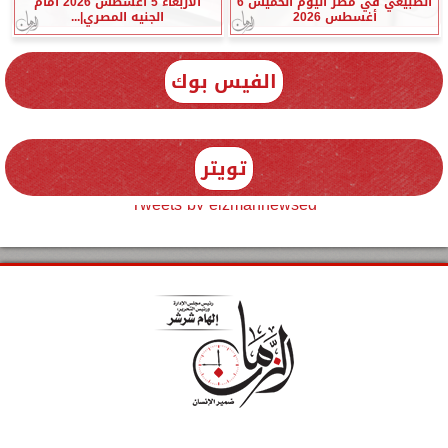
الطبيعي في مصر اليوم الخميس 6
الأربعاء 5 أغسطس 2026 أمام
أغسطس 2026
الجنيه المصري|...
الفيس بوك
تويتر
Tweets by elzmannewseg