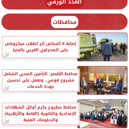
العدد الورقي
محافظات
إصابة 8 أشخاص إثر انقلاب ميكروباص
على الصحراوي الغربي بالمنيا
محافظ الأقصر: التأمين الصحي الشامل
مشروع قومي.. ونعمل على تحسين
جودة الخدمات
محافظ مطروح يكرم أوائل الشهادات
الإعدادية والثانوية (العامة والأزهرية)
والدبلومات الفنية