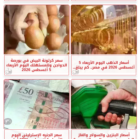
سعر كرتونة البيض في بورصة
أسعار الذهب اليوم الأربعاء 5
الدواجن وللمستهلك اليوم الأربعاء
أغسطس 2026 في مصر.. كم يبلغ...
5 أغسطس 2026
أسعار البنزين والسولار والغاز
سعر الجنيه الإسترليني اليوم