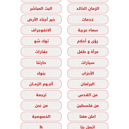
الزمان الخالد
البث المباشر
خدمات
خير أجناد الأرض
سماء عربية
الانفوجراف
رؤى و أحلام
توك شو
مرأة و طفل
عقارات
سيارات
حارتنا
الأحزاب
بنوك
البرلمان
ألبــوم الزمــان
من القدس
ترجمة
من فلسطين
من نحن
اعلن معنا
الخصوصية
اتصل بنا
