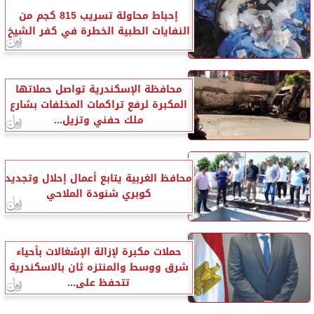
إحباط محاولة تسريب 815 كجم من
النفايات الطبية الخطرة في كفر الشيخ
محافظة الإسكندرية تواصل حملاتها
المكبرة لرفع تراكمات المخلفات بشارع
ملك حفني وتزيل...
محافظ الغربية يتابع أعمال إحلال وتجديد
كوبري شنودة الملاحي
حملات مكبرة لإزالة الإشغالات بأحياء
شرق ووسط والمنتزه ثان بالاسكندرية
تتحفظ على...