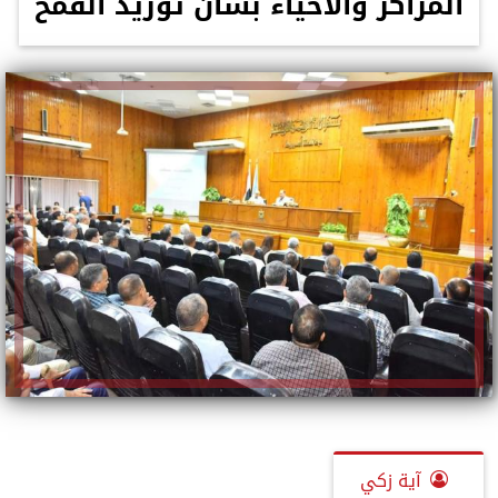
المراكز والأحياء بشأن توريد القمح
آية زكي