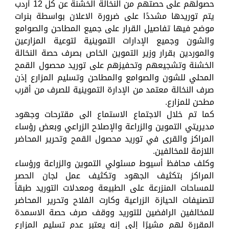
حصولهم على حصتهم من النخالة الخشنة عن كل 12 أردب
يتم توريدها مشددًا على ضرورة الاعلان بواسطة بنرات
موضح فيها تفاصيل القرار على جميع المطاحن والصوامع
والشون وجميع الإدارات التموينية لتوعية المزارعين
والموردين بقرار وزير التموين الخاص بصرف حصة النخالة
الخشنة وتشجيعهم وتحفيزهم على توريد محصول القمح
المحلي للشون والصوامع والمطاحن وتسليم المزارع إذن
صرف النخالة معتمد من الإدارة التموينية للصرف من أقرب
مطحن للمزارع.
كما تم خلال الاجتماع الاستماع الى مقترحات وجهود
مديريتي التموين والزراعة والإصلاح الزراعي وبعض رؤساء
المراكز والقرى في توريد محصول القمح وتحرير المحاضر
اللازمة للمخالفين.
وكلف محافظ أسيوط مسئولي التموين والزراعة ورؤساء
المراكز بتكثيف الجهود وتكثيف عمل لجان الحصر
للمساحات المنزرعة على الطبيعة ومعدلات التوريد طبقاً
لتصنيفات الحيازة الزراعية وكارت الفلاح وتحرير المحاضر
للمخالفين الرافضين للتوريد ووقف صرف حصة الاسمدة
المقررة لهم مشيرًا إلى إنه يعتبر عدم تسليم المزارع