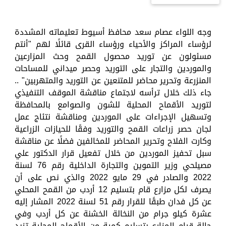
وجه اللواء عصام سعد محافظ أسيوط تعليماته المشددة
لرؤساء المراكز والأحياء ورؤساء القرى قائلًا لهم "أنتم
مسئولون عن توريد محصول القمح وحث المزارعين
والموردين والتجار على التوريد وحصر ميداني للمساحات
المنزرعة وتحرير محاضر للمتنعين عن التوريد والمتهربين" ..
جاء ذلك خلال ترأسه لاجتماع مناقشة الموقف التنفيذي
لتوريد الأقماح المحلية للشون والصوامع بالمحافظة
وتسهيل الإجراءات على الموردين ومناقشة نتئاج عمل
لجان حصر زراعات القمح والتوريد وفقًا للحيازات الزراعية
وكارت الفلاح وتحرير المحاضر للمخالفين فضلًا عن مناقشة
سبل تحفيز الموردين من خلال تفعيل قرار الدكتور علي
مصيلحي وزير التموين والتجارة الداخلية رقم 76 لسنة
2022 والصادر في 29 مايو 2022 والذي نص على أن
يصرف لكل مزارع قام بتسليم 12 أردب من القمح المحلي
عن كل فدان طبقًا للقرار رقم 51 لسنة 2022 المشار إليه
عشرة كيلو جرام من النخالة الخشنة عن كل أردب وفي
حالة قيام المزارع بتسليم كمية من الأقماح المحلية تزيد