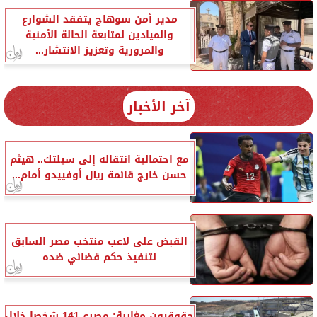
مدير أمن سوهاج يتفقد الشوارع
والميادين لمتابعة الحالة الأمنية
والمرورية وتعزيز الانتشار...
آخر الأخبار
مع احتمالية انتقاله إلى سيلتك.. هيثم
حسن خارج قائمة ريال أوفييدو أمام...
القبض على لاعب منتخب مصر السابق
لتنفيذ حكم قضائي ضده
حقوقيون مغاربة: مصرع 141 شخصا خلال