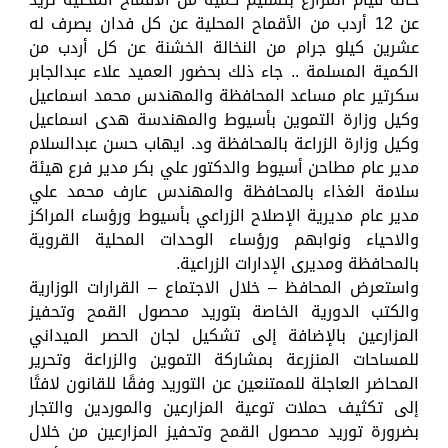
عن 12 أردب من الأقماح المحلية عن كل فدان يصرف له
عشرين كيلو جرام من النخالة الخشنة عن كل أردب من
الكمية المسلمة .. جاء ذلك بحضور العميد علاء عبدالجابر
سكرتير عام مساعد المحافظة والمهندس محمد اسماعيل
وكيل وزارة التموين بأسيوط والمهندسة هدى اسماعيل
وكيل وزارة الزراعة بالمحافظة ود. ايهاب حسن عبدالسلام
مدير عام مطاحن أسيوط والدكتور علي بكر مدير فرع هيئة
سلامة الغذاء بالمحافظة والمهندس عارف محمد علي
مدير عام مديرية الإصلاح الزراعي بأسيوط ورؤساء المراكز
والاحياء ونوابهم ورؤساء الوحدات المحلية القروية
بالمحافظة ومديرى الإدارات الزراعية.
واستعرض المحافظ – خلال الاجتماع – القرارات الوزارية
والكتب الدورية الخاصة بتوريد محصول القمح وتحفيز
المزارعين بالإضافة إلى تشكيل لجان الحصر الميداني
للمساحات المنزرعة بمشاركة التموين والزراعة وتحرير
المحاضر العاجلة للممتنعين عن التوريد وفقًا للقانون لافتًا
إلى تكثيف حملات توعية المزارعين والموردين والتجار
بضرورة توريد محصول القمح وتحفيز المزارعين من خلال