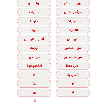
رؤى و أحلام
توك شو
مرأة و طفل
عقارات
سيارات
حارتنا
الأحزاب
بنوك
البرلمان
ألبــوم الزمــان
من القدس
ترجمة
من فلسطين
من نحن
اعلن معنا
الخصوصية
اتصل بنا





جميع الحقوق محفوظة
©