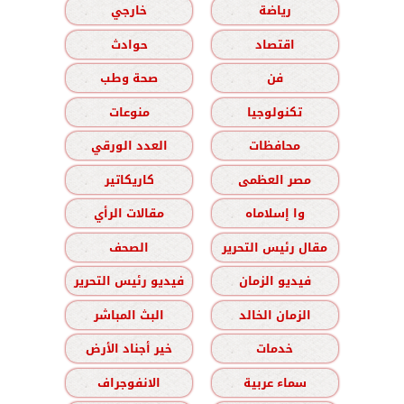
رياضة
خارجي
اقتصاد
حوادث
فن
صحة وطب
تكنولوجيا
منوعات
محافظات
العدد الورقي
مصر العظمى
كاريكاتير
وا إسلاماه
مقالات الرأي
مقال رئيس التحرير
الصحف
فيديو الزمان
فيديو رئيس التحرير
الزمان الخالد
البث المباشر
خدمات
خير أجناد الأرض
سماء عربية
الانفوجراف