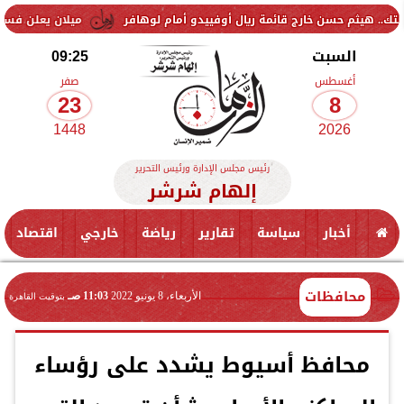
ن خارج قائمة ريال أوفييدو أمام لوهافر
ميلان يعلن فسخ عقد إسماعيل ب
السبت
09:25
أغسطس
صفر
23
8
1448
2026
رئيس مجلس الإدارة ورئيس التحرير
إلهام شرشر
أخبار
سياسة
تقارير
رياضة
خارجي
اقتصاد
محافظات
الأربعاء، 8 يونيو 2022
11:03 صـ
بتوقيت القاهرة
محافظ أسيوط يشدد على رؤساء