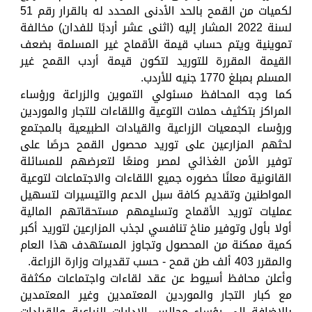
لكميات من القمح بالحد الأدنى المحدد له بالقرار رقم 51
لسنة 2022 المشار إليه (اثنى عشر أردبًا للفدان) مخالفة
تموينية ويتم حساب قيمة الأقماح غير المسلمة بضعف
القيمة المقررة للتوريد لتكون قيمة أردب القمح غير
المسلم بمبلغ 1770 جنيه للأردب.
كما وجه المحافظ مسئولي التموين والزراعة ورؤساء
المراكز بتكثيف حملات التوعية واللقاءات للتجار والموردين
ورؤساء الجمعيات الزراعية والقيادات الطبيعية بالمجتمع
لحثهم المزارعين على توريد محصول القمح حرصًا على
توفير الأمن الغذائي لمصر ومنعًا لتعرضهم للمسائلة
القانونية معلنًا حضوره جميع اللقاءات والاجتماعات لتوعية
المواطنين وتقديم كافة سبل الدعم والتيسيرات لتسهيل
عمليات توريد الأقماح وتسليمهم مستحقاتهم المالية
أولا بأول وتوفير مناخ تنافسي لجذب المزارعين لتوريد أكبر
كمية ممكنة من المحصول وتجاوز المستهدف هذا العام
والمقرر 403 ألف طن قمح - حسب تقديرات وزارة الزراعة.
وأعلن محافظ أسيوط عن عقد لقاءات واجتماعات مكثفة
مع كبار التجار والموردين المعتمدين وغير المعتمدين
بالإضافة إلى رؤساء مجالس الإدارات الزراعية والقيادات