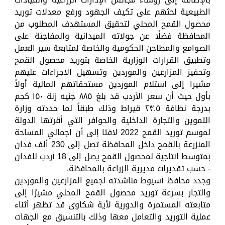
الطبيعية لحثهم على تكيف الجهود ورفع معدلات توريد
محصول القمح المحلي لتحقيق المستهدف المطلوب من
المحافظة فضلًا عن جولاته الميدانية والمفاجئة على
الصوامع والمطاحن الحكومية والخاصة لمتابعة سير العمل
وتطبيق القرارات الوزارية الخاصة بتوريد محصول القمح
وتحفيز المزارعين والموردين وتسهيل الاجراءات عليهم
مشيرا إلى استلام الموردين مستحقاتهم المالية أولاً
بأول حيث أن سعر الأردب قد بلغ ٨٨٥ جنيه زنة ١٥٠ كجم
بدرجة نظافة ٢٣.٥ قيراط وذلك طبقاً لما حددته وزارة
التموين والتجارة الداخلية والحوافر التي أقرتها الدولة
لموسم توريد القمح 2022 لافتا إلى أن اجمالي المساحة
المنزرعة بالقمح داخل المحافظة تصل إلى 230 ألف فدان
بمتوسط انتاجية لمحصول القمح يصل إلى 18 أردب للفدان
- حسب تقديرات مديرية الزراعة بالمحافظة.
وجدد محافظ أسيوط مناشدته لجميع المزارعين والموردين
والتجار بسرعة توريد محصول القمح المحلي مشيرًا إلى
متابعته المستمرة والدورية لأية شكاوى قد تظهر أثناء
عملية التوريد والتعامل معها وذلك بالتنسيق مع الجهات