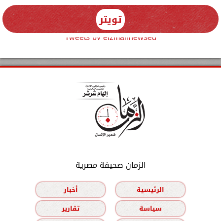
تويتر
Tweets by elzmannewseg
الزمان صحيفة مصرية
الرئيسية
أخبار
سياسة
تقارير