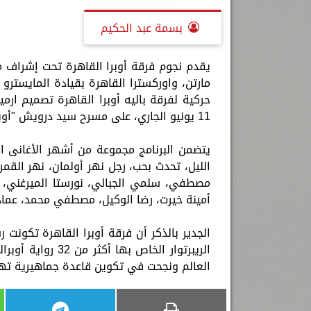
بسمة عبد الحكيم
يقدم نجوم فرقة أوبرا القاهرة تحت إشراف م
مارتن، واوركسترا القاهرة بقيادة المايستر
11 يونيو الجاري، على مسرح سيد درويش "أوبرا الإسكندرية".
يتضمن البرنامج مجموعة من أشهر الأغانى ال
الليل، تحدث بحب، رجل نهر أولمان، نهر القمر
مصطفي، سلمي الجبالي، نورستا الميرغني، عز
أمينة خيرت، رضا الوكيل، مصطفي محمد، عماد 
الريبرتوار الخاص
العالم ونجحت في تكوين قاعدة جماهيرية تهتم 