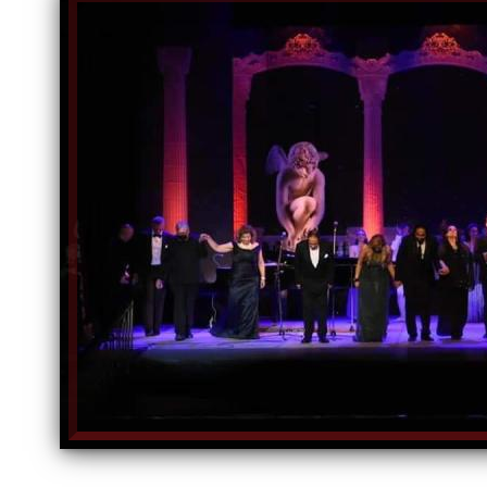
الكاتبة إلهام شرشر تهنئ الرئيس
السيسي بعيد ميلاده وتُشيد بجهوده
إلهام شرشر تكتب: دي مبقتش كورة..
في بناء الدولة
دي سياسة