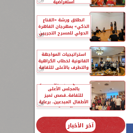
استعراضية
انطلاق ورشة «القناع
الذكي» بمهرجان القاهرة
الدولي للمسرح التجريبي
10 ،
استراتيجيات المواجهة
القانونية لخطاب الكراهية
والتطرف بالأعلى للثقافة
لقاء مع المبدعين الصغار
بالمجلس الأعلى
للثقافة..قصص تميز
الأطفال المبدعين، برعاية
السيدة...
آخر الأخبار