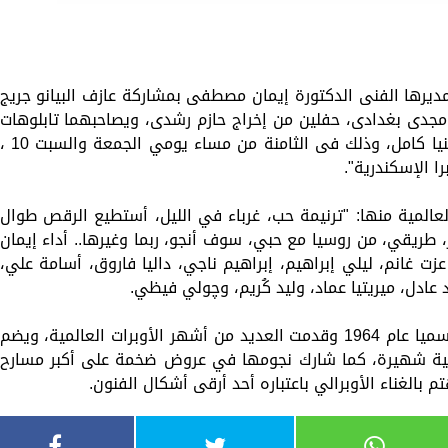
ديرها الفنى الدكتورة إيمان مصطفى بمشاركة عازف البيانو جريج
و مجدى بغدادى، حفلين من إخراج حازم رشدى، ويصاحبهما تابلوهات
حركية لفرقة باليه أوبرا القاهرة تصميم ارمينيا كامل، وذلك فى الثامنة من مساء يومي الجمعة والسبت 
عالمية منها: "ترنيمة حب، غرباء في الليل، أستطيع الرقص طوال
، طريقي، من روسيا مع حبي، سوف أنجو، ربما وغيرها.. أداء إيمان
ت غانم، ليلي إبراهيم، إبراهيم ناجي، داليا فاروق، أسامة علي،
عادل، ميريتيا عماد، وليد كُريم، وچولي فيظي.
الجدير بالذكر أن فرقة أوبرا القاهرة تكونت رسميا عام 1964 وقدمت العديد من أشهر الأوبرات العالمية، ويضم
 بها أكثر من 32 رواية أوبرالية شهيرة، كما شارك نجومها في عروض ضخمة على أكبر مسارح
بالغناء الأوبرالي باعتباره أحد أرقى أشكال الفنون.