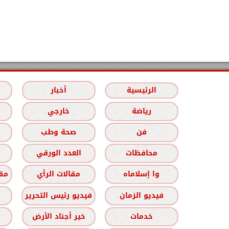
الرئيسية
أخبار
رياضة
خارجي
فن
صحة وطب
محافظات
العدد الورقي
وا إسلاماه
مقالات الرأي
مقا
فيديو الزمان
فيديو رئيس التحرير
خدمات
خير أجناد الأرض