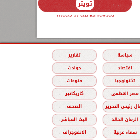
تويتر
Tweets by elzmannewseg
سياسة
تقارير
اقتصاد
حوادث
تكنولوجيا
منوعات
مصر العظمى
كاريكاتير
ل رئيس التحرير
الصحف
الزمان الخالد
البث المباشر
سماء عربية
الانفوجراف