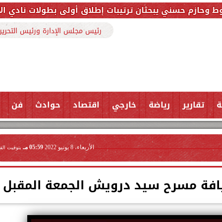
بحثان ترتيبات إطلاق أولى بطولات نادي الأجواد للرماية 
رئيس مجلس الإدارة ورئيس التحرير
ة
تقارير
رياضة
خارجي
اقتصاد
حوادث
فن
الأربعاء، 8 يونيو 2022
05:59 مـ
بتوقيت الق
يافة مسرح سيد درويش الجمعة المقبل