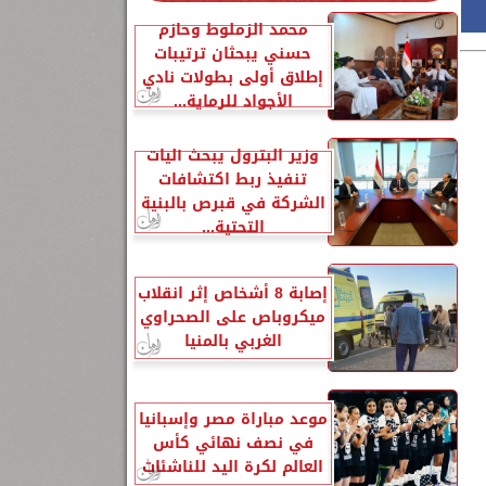
محمد الزملوط وحازم
حسني يبحثان ترتيبات
إطلاق أولى بطولات نادي
الأجواد للرماية...
وزير البترول يبحث آليات
تنفيذ ربط اكتشافات
الشركة في قبرص بالبنية
التحتية...
إصابة 8 أشخاص إثر انقلاب
ميكروباص على الصحراوي
الغربي بالمنيا
موعد مباراة مصر وإسبانيا
في نصف نهائي كأس
العالم لكرة اليد للناشئات