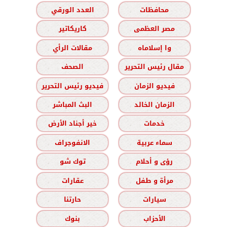
محافظات
العدد الورقي
مصر العظمى
كاريكاتير
وا إسلاماه
مقالات الرأي
مقال رئيس التحرير
الصحف
فيديو الزمان
فيديو رئيس التحرير
الزمان الخالد
البث المباشر
خدمات
خير أجناد الأرض
سماء عربية
الانفوجراف
رؤى و أحلام
توك شو
مرأة و طفل
عقارات
سيارات
حارتنا
الأحزاب
بنوك