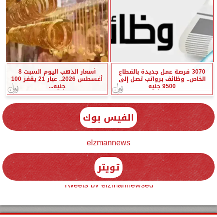
3070 فرصة عمل جديدة بالقطاع
أسعار الذهب اليوم السبت 8
الخاص.. وظائف برواتب تصل إلى
أغسطس 2026.. عيار 21 يقفز 100
9500 جنيه
جنيه...
الفيس بوك
elzmannews
تويتر
Tweets by elzmannewseg