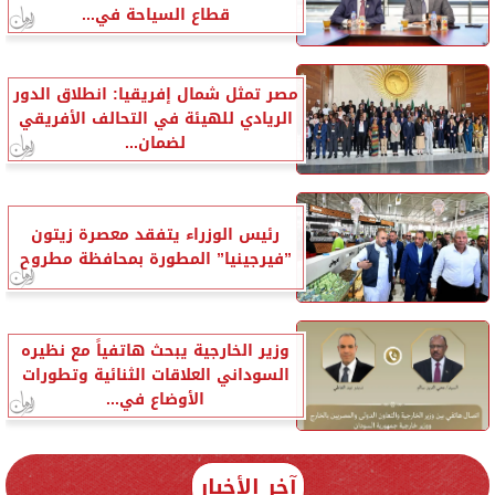
قطاع السياحة في...
مصر تمثل شمال إفريقيا: انطلاق الدور
الريادي للهيئة في التحالف الأفريقي
لضمان...
رئيس الوزراء يتفقد معصرة زيتون
”فيرجينيا” المطورة بمحافظة مطروح
وزير الخارجية يبحث هاتفياً مع نظيره
السوداني العلاقات الثنائية وتطورات
الأوضاع في...
آخر الأخبار