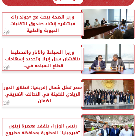
وزير الصحة يبحث مع «جولد راك
فينتشر» إنشاء صندوق للتقنيات
الحيوية والطبية
وزيرا السياحة والآثار والتخطيط
يناقشان سبل إبراز وتحديد إسهامات
قطاع السياحة في...
مصر تمثل شمال إفريقيا: انطلاق الدور
الريادي للهيئة في التحالف الأفريقي
لضمان...
رئيس الوزراء يتفقد معصرة زيتون
”فيرجينيا” المطورة بمحافظة مطروح