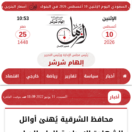
س 2026 في البنوك
أسعار البنزين والسولار اليوم..
الإثنين
10:53
أغسطس
صفر
25
10
1448
2026
رئيس مجلس الإدارة ورئيس التحرير
إلهام شرشر
أخبار
سياسة
تقارير
رياضة
خارجي
اقتصاد
أخبار
السبت، 11 يونيو 2022
11:39 صـ
بتوقيت القاهرة
محافظ الشرقية يُهنئ أوائل