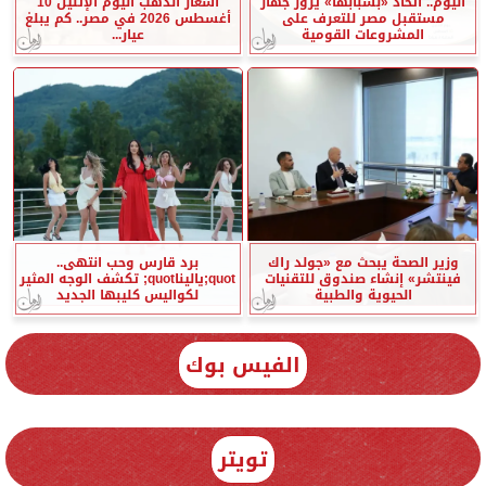
اليوم.. اتحاد «بشبابها» يزور جهاز
أسعار الذهب اليوم الإثنين 10
مستقبل مصر للتعرف على
أغسطس 2026 في مصر.. كم يبلغ
المشروعات القومية
عيار...
وزير الصحة يبحث مع «جولد راك
برد قارس وحب انتهى..
فينتشر» إنشاء صندوق للتقنيات
quot;ياليناquot; تكشف الوجه المثير
الحيوية والطبية
لكواليس كليبها الجديد
الفيس بوك
تويتر