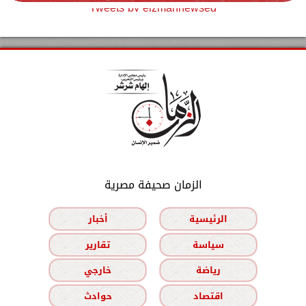
Tweets by elzmannewseg
الزمان صحيفة مصرية
الرئيسية
أخبار
سياسة
تقارير
رياضة
خارجي
اقتصاد
حوادث