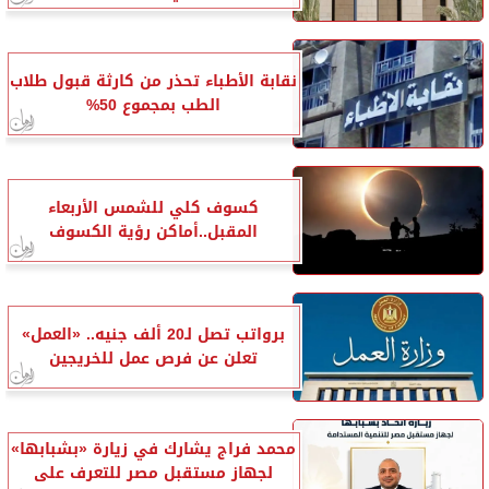
نقابة الأطباء تحذر من كارثة قبول طلاب
الطب بمجموع 50%
كسوف كلي للشمس الأربعاء
المقبل..أماكن رؤية الكسوف
برواتب تصل لـ20 ألف جنيه.. «العمل»
تعلن عن فرص عمل للخريجين
محمد فراج يشارك في زيارة «بشبابها»
لجهاز مستقبل مصر للتعرف على