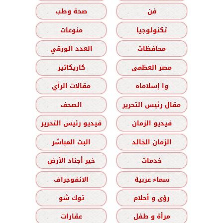
فن
صحة وطب
تكنولوجيا
منوعات
محافظات
العدد الورقي
مصر العظمى
كاريكاتير
وا إسلاماه
مقالات الرأي
مقال رئيس التحرير
الصحف
فيديو الزمان
فيديو رئيس التحرير
الزمان الخالد
البث المباشر
خدمات
خير أجناد الأرض
سماء عربية
الانفوجراف
رؤى و أحلام
توك شو
مرأة و طفل
عقارات