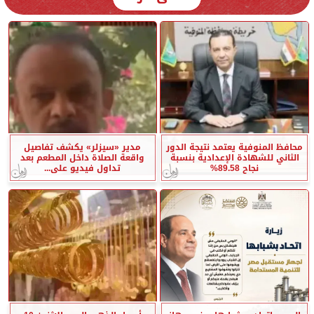
محافظ المنوفية يعتمد نتيجة الدور
مدير «سيزلر» يكشف تفاصيل
الثاني للشهادة الإعدادية بنسبة
واقعة الصلاة داخل المطعم بعد
نجاح 89.58%
تداول فيديو على...