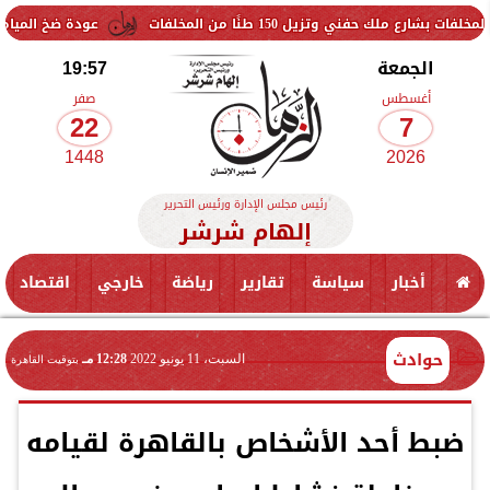
زيل 150 طنًا من المخلفات
عودة ضخ المياه تدريجيًا لمناط
الجمعة
19:57
أغسطس
صفر
22
7
1448
2026
رئيس مجلس الإدارة ورئيس التحرير
إلهام شرشر
أخبار
سياسة
تقارير
رياضة
خارجي
اقتصاد
حوادث
السبت، 11 يونيو 2022
12:28 مـ
بتوقيت القاهرة
ضبط أحد الأشخاص بالقاهرة لقيامه