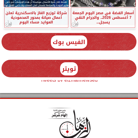
أسعار الفضة في مصر اليوم الجمعة
شركة توزيع الغاز بالاسكندرية تعلن
7 أغسطس 2026.. والجرام النقي
أعمال صيانة بمحور المحمودية
يسجل...
العوايد مساء اليوم
الفيس بوك
تويتر
Tweets by elzmannewseg