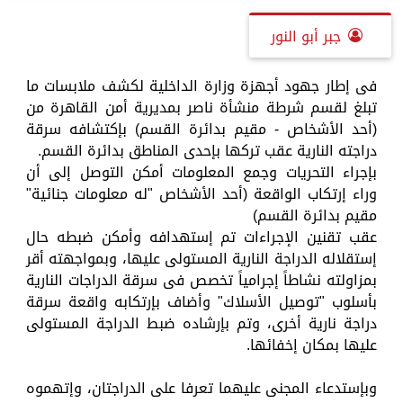
جبر أبو النور
فى إطار جهود أجهزة وزارة الداخلية لكشف ملابسات ما
تبلغ لقسم شرطة منشأة ناصر بمديرية أمن القاهرة من
(أحد الأشخاص - مقيم بدائرة القسم) بإكتشافه سرقة
دراجته النارية عقب تركها بإحدى المناطق بدائرة القسم.
بإجراء التحريات وجمع المعلومات أمكن التوصل إلى أن
وراء إرتكاب الواقعة (أحد الأشخاص "له معلومات جنائية"
مقيم بدائرة القسم)
عقب تقنين الإجراءات تم إستهدافه وأمكن ضبطه حال
إستقلاله الدراجة النارية المستولى عليها، وبمواجهته أقر
بمزاولته نشاطاً إجرامياً تخصص فى سرقة الدراجات النارية
بأسلوب "توصيل الأسلاك" وأضاف بإرتكابه واقعة سرقة
دراجة نارية أخرى، وتم بإرشاده ضبط الدراجة المستولى
عليها بمكان إخفائها.
وبإستدعاء المجنى عليهما تعرفا على الدراجتان، وإتهموه