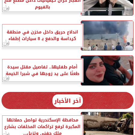
انفجار خزان كيميائيات داخل مصنع ملح
بالفيوم
اندلاع حريق داخل مخزن في منطقة
كرداسة والدفع بـ 8 سيارات إطفاء
أمام طفليها.. تفاصيل مقتل سيدة
طعنًا على يد زوجها في شبرا الخيمة
آخر الأخبار
محافظة الإسكندرية تواصل حملاتها
المكبرة لرفع تراكمات المخلفات بشارع
ملك حفني وتزيل...