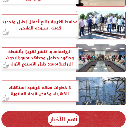
محافظ الغربية يتابع أعمال إحلال وتجديد
كوبري شنودة الملاحي
الزراعةquot; تنشر تقريرًا بأنشطة
وجهود معامل ومعاهد quot;البحوث
الزراعيةquot; خلال الأسبوع الأول...
6 خطوات فعّالة لترشيد استهلاك
الكهرباء وخفض قيمة الفاتورة
أهم الأخبار