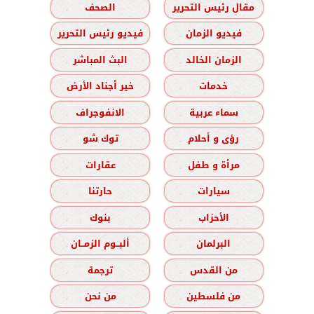
مقال رئيس التحرير
الصحف
فيديو الزمان
فيديو رئيس التحرير
الزمان الخالد
البث المباشر
خدمات
خير أجناد الأرض
سماء عربية
الانفوجراف
رؤى و أحلام
توك شو
مرأة و طفل
عقارات
سيارات
حارتنا
الأحزاب
بنوك
البرلمان
ألبــوم الزمــان
من القدس
ترجمة
من فلسطين
من نحن