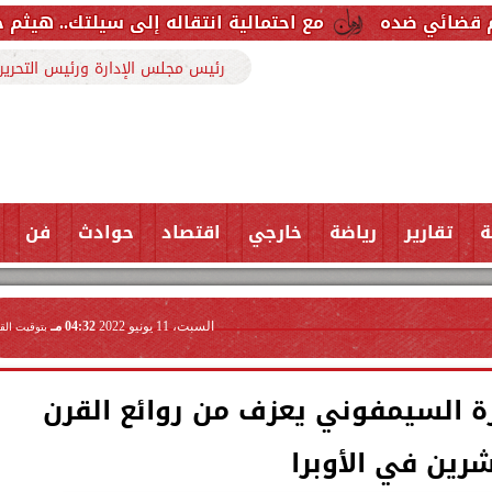
مع احتمالية انتقاله إلى سيلتك.. هيثم حسن خارج قائمة
رئيس مجلس الإدارة ورئيس التحرير
ة
تقارير
رياضة
خارجي
اقتصاد
حوادث
فن
السبت، 11 يونيو 2022
04:32 مـ
بتوقيت الق
رة السيمفوني يعزف من روائع القرن
رين في الأوبرا