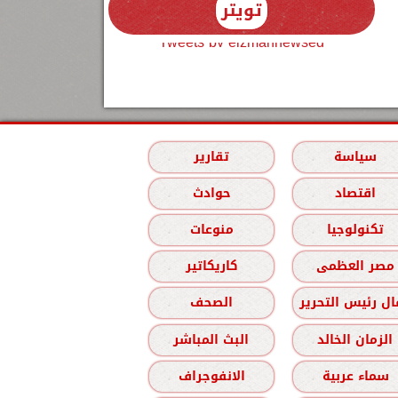
تويتر
Tweets by elzmannewseg
سياسة
تقارير
اقتصاد
حوادث
تكنولوجيا
منوعات
مصر العظمى
كاريكاتير
ل رئيس التحرير
الصحف
الزمان الخالد
البث المباشر
سماء عربية
الانفوجراف