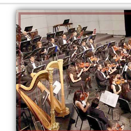
الكاتبة إلهام شرشر تهنئ الرئيس
السيسي بعيد ميلاده وتُشيد بجهوده
إلهام شرشر تكتب: دي مبقتش كورة..
في بناء الدولة
دي سياسة