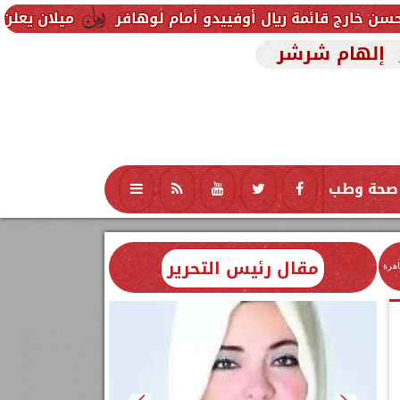
 ريال أوفييدو أمام لوهافر
ميلان يعلن فسخ عقد إسماع
إلهام شرشر
صحة وطب
تكنولوجيا
منوعات
محافظات
مقال رئيس التحرير
اهرة