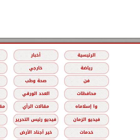
الرئيسية
أخبار
رياضة
خارجي
فن
صحة وطب
محافظات
العدد الورقي
وا إسلاماه
مقالات الرأي
مقا
فيديو الزمان
فيديو رئيس التحرير
خدمات
خير أجناد الأرض