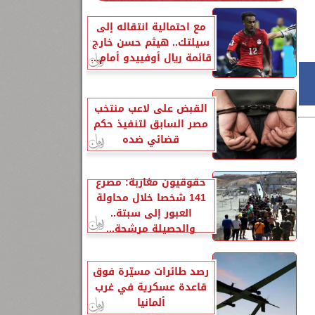
مع احتمالية انتقاله إلى
سيلتك.. هيثم حسن خارج
قائمة ريال أوفييدو أمام...
القبض على لاعب منتخب
مصر السابق لتنفيذ حكم
قضائي ضده
حقوقيون مغاربة: مصرع
141 شخصا خلال محاولة
العبور إلى سبتة..
والحصيلة مرشحة...
رصد طائرات مسيّرة فوق
قاعدة عسكرية في غرب
ألمانيا