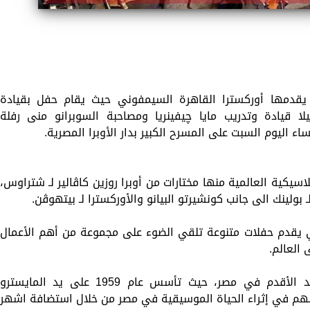
 يقدمها أوركسترا القاهرة السيمفوني حيث يقام حفل بقيادة
لا قيادة وتدريب مايا چيفينريا ومصاحبة السوبرانو منى رفلة
 اليوم السبت على المسرح الكبير بدار الأوبرا المصرية.
سيكية العالمية منها مختارات من أوبرا روزين كاڤالير لـ شتراوس،
ـ بولينك الى جانب كونشيرتو البيانو والأوركسترا لـ بيتهوڤن.
ني يقدم حفلات متنوعة تلقي الضوء على مجموعة من أهم الأعمال
العالم.
يذكر أن أوركسترا القاهرة السيمفوني يعد الأقدم في مصر، حيث تأسس عام 1959 على يد المايسترو
 يسهم في إثراء الحياة الموسيقية في مصر من خلال استضافة اشهر