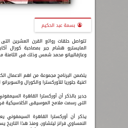
بسمة عبد الحكيم
تتواصل حلقات روائع القرن العشرين التى
المايسترو هشام جبر بمصاحبة كورال أكابي
وعازفالبيانو محمد شمس وذلك فى الثامنة مساء
يتضمن البرنامج مجموعة من اهم الاعمال الكلا
اغنية جلوريا للأوركسترا والكورال والسوبرانو ل
جدير بالذكر أن أوركسترا القاهرة السيمفو
التى رسمت ملامح الموسيقى الكلاسيكية فى 
النمساوي فرانز ليتشاور، ومنذ هذا التاريخ