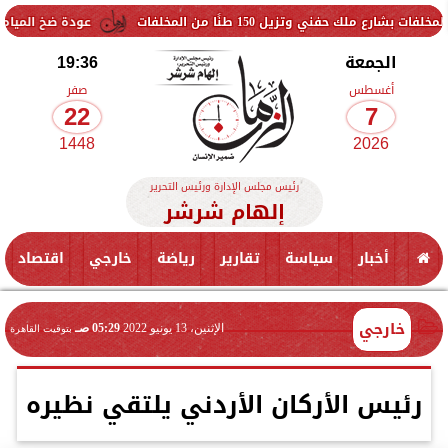
زيل 150 طنًا من المخلفات
عودة ضخ المياه تدريجيًا لمنا
الجمعة
19:36
أغسطس
صفر
22
7
1448
2026
رئيس مجلس الإدارة ورئيس التحرير
إلهام شرشر
أخبار
سياسة
تقارير
رياضة
خارجي
اقتصاد
خارجي
الإثنين، 13 يونيو 2022
05:29 صـ
بتوقيت القاهرة
رئيس الأركان الأردني يلتقي نظيره