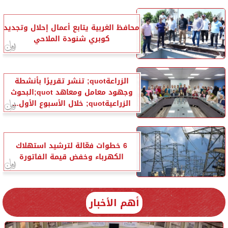
محافظ الغربية يتابع أعمال إحلال وتجديد
كوبري شنودة الملاحي
الزراعةquot; تنشر تقريرًا بأنشطة
وجهود معامل ومعاهد quot;البحوث
الزراعيةquot; خلال الأسبوع الأول...
6 خطوات فعّالة لترشيد استهلاك
الكهرباء وخفض قيمة الفاتورة
أهم الأخبار