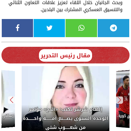
وبحث الجانبان خلال اللقاء تعزيز علاقات التعاون الثنائي
والتنسيق العسكري المشترك بين البلدين.
مقال رئيس التحرير
إلهام شرشر تكتب: «الحج» مؤتمر
كورة..
الوحدة السنوى يصــــنع أمـــــــةً واحــــــدةً
ضب
من شعـــــوبٍ شتى