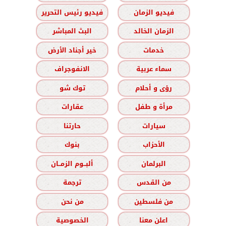
فيديو الزمان
فيديو رئيس التحرير
الزمان الخالد
البث المباشر
خدمات
خير أجناد الأرض
سماء عربية
الانفوجراف
رؤى و أحلام
توك شو
مرأة و طفل
عقارات
سيارات
حارتنا
الأحزاب
بنوك
البرلمان
ألبــوم الزمــان
من القدس
ترجمة
من فلسطين
من نحن
اعلن معنا
الخصوصية