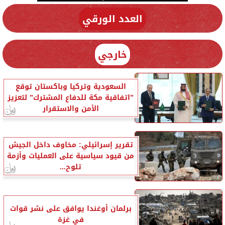
العدد الورقي
خارجي
السعودية وتركيا وباكستان توقع
”اتفاقية مكة للدفاع المشترك” لتعزيز
الأمن والاستقرار
تقرير إسرائيلي: مخاوف داخل الجيش
من قيود سياسية على العمليات وأزمة
تلوح...
برلمان أوغندا يوافق على نشر قوات
في غزة