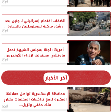
الضفة.. اقتحام إسرائيلي لـ جنين بعد
رشق مركبة لمستوطنين بالحجارة
أمريكا: لجنة بمجلس الشيوخ تحمل
فاوتشي مسئولية ازدراء الكونجرس
آخر الأخبار
محافظة الإسكندرية تواصل حملاتها
المكبرة لرفع تراكمات المخلفات بشارع
ملك حفني وتزيل...