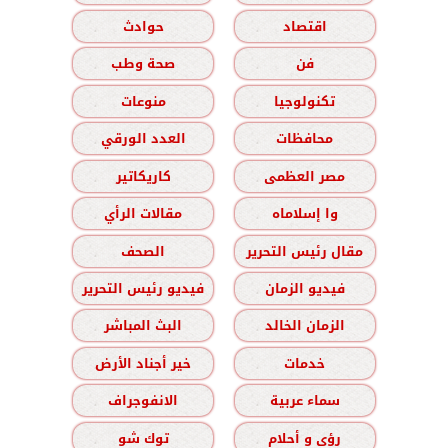
اقتصاد
حوادث
فن
صحة وطب
تكنولوجيا
منوعات
محافظات
العدد الورقي
مصر العظمى
كاريكاتير
وا إسلاماه
مقالات الرأي
مقال رئيس التحرير
الصحف
فيديو الزمان
فيديو رئيس التحرير
الزمان الخالد
البث المباشر
خدمات
خير أجناد الأرض
سماء عربية
الانفوجراف
رؤى و أحلام
توك شو