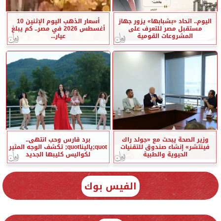
اليوم.. اتحاد «بشبابها» يزور جهاز
أسعار الذهب اليوم الإثنين 10
مستقبل مصر للتعرف على
أغسطس 2026 في مصر.. كم يبلغ
المشروعات القومية
عيار...
وزير الصحة يبحث مع «جولد راك
برد قارس وحب انتهى..
فينتشر» إنشاء صندوق للتقنيات
quot;ياليناquot; تكشف الوجه المثير
الحيوية والطبية
لكواليس كليبها الجديد
الفيس بوك