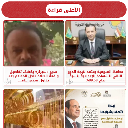
الأعلى قراءة
محافظ المنوفية يعتمد نتيجة الدور
مدير «سيزلر» يكشف تفاصيل
الثاني للشهادة الإعدادية بنسبة
واقعة الصلاة داخل المطعم بعد
نجاح 89.58%
تداول فيديو على...