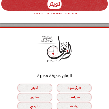
تويتر
Tweets by elzmannewseg
الزمان صحيفة مصرية
الرئيسية
أخبار
سياسة
تقارير
رياضة
خارجي