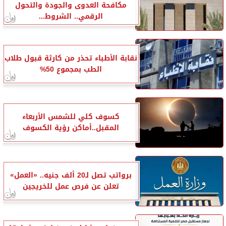
مكافحة العدوى والجودة والتحول
الرقمي.. الشروط...
نقابة الأطباء تحذر من كارثة قبول طلاب
الطب بمجموع 50%
كسوف كلي للشمس الأربعاء
المقبل..أماكن رؤية الكسوف
برواتب تصل لـ20 ألف جنيه.. «العمل»
تعلن عن فرص عمل للخريجين