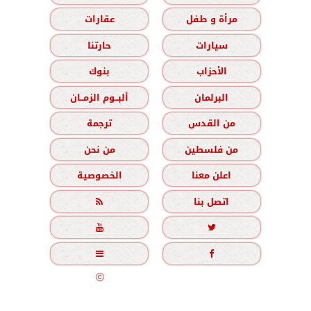
مرأة و طفل
عقارات
سيارات
حارتنا
الأحزاب
بنوك
البرلمان
ألبــوم الزمــان
من القدس
ترجمة
من فلسطين
من نحن
اعلن معنا
الخصوصية
اتصل بنا





جميع الحقوق محفوظة
©