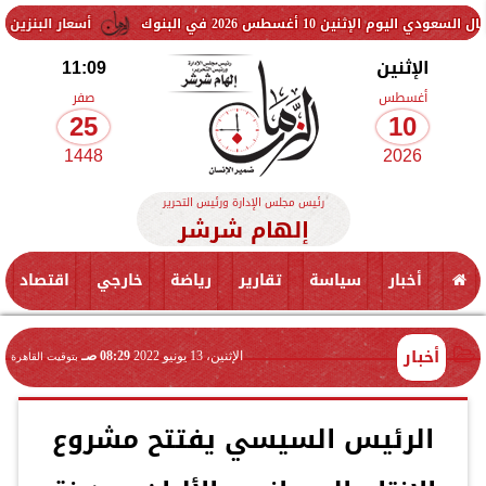
غسطس 2026 في البنوك
أسعار البنزين والسولار اليوم
الإثنين
11:09
أغسطس
صفر
25
10
1448
2026
رئيس مجلس الإدارة ورئيس التحرير
إلهام شرشر
أخبار
سياسة
تقارير
رياضة
خارجي
اقتصاد
أخبار
الإثنين، 13 يونيو 2022
08:29 صـ
بتوقيت القاهرة
الرئيس السيسي يفتتح مشروع