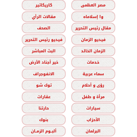
مصر العظمى
كاريكاتير
وا إسلاماه
مقالات الرأي
مقال رئيس التحرير
الصحف
فيديو الزمان
فيديو رئيس التحرير
الزمان الخالد
البث المباشر
خدمات
خير أجناد الأرض
سماء عربية
الانفوجراف
رؤى و أحلام
توك شو
مرأة و طفل
عقارات
سيارات
حارتنا
الأحزاب
بنوك
البرلمان
ألبــوم الزمــان