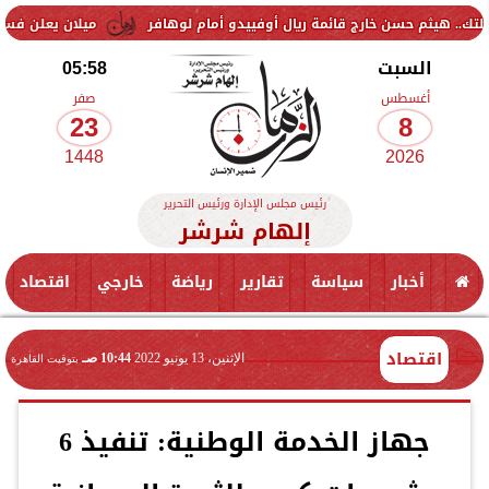
حسن خارج قائمة ريال أوفييدو أمام لوهافر
ميلان يعلن فسخ عقد إسماعيل
السبت
05:58
أغسطس
صفر
23
8
1448
2026
رئيس مجلس الإدارة ورئيس التحرير
إلهام شرشر
أخبار
سياسة
تقارير
رياضة
خارجي
اقتصاد
اقتصاد
الإثنين، 13 يونيو 2022
10:44 صـ
بتوقيت القاهرة
جهاز الخدمة الوطنية: تنفيذ 6