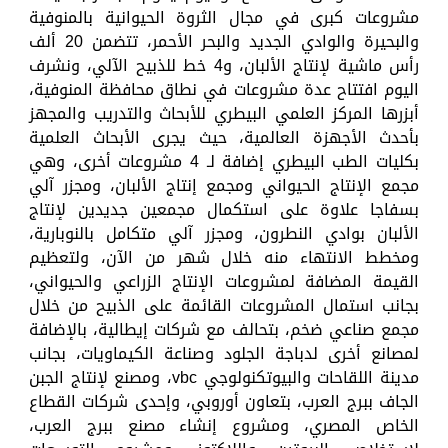
مشروعات كبرى في مجال الثروة الحيوانية بالمنوفية
والبحيرة والوادي الجديد والبحر الأحمر، تتضمن 20 ألف
رأس ماشية لإنتاج الألبان، و4 خط للذبيح الآلي، ونشرف
اليوم افتتاح عدة مشروعات في نطاق محافظة المنوفية،
أبزرها المركز العلمي البيطري للأبحاث والتدريب والمجهز
بأحدث الأجهزة العالمية، حيث يجرى الأبحاث العلمية
بكليات الطب البيطري إضافة لـ 4 مشروعات أخرى، وهي
مجمع الإنتاج الحيواني ومجمع إنتاج الألبان، ومجزر آلي
بسفاجا علاوة على استكمال مجمعين جديدين لإنتاج
الألبان بوادي النطرون، ومجزر آلي متكامل بالنوبارية،
ومخطط الانتهاء منه خلال شهر من الآن، ولتعظيم
القيمة المضافة لمشروعات الإنتاج الزراعي والحيواني،
بجانب استمال المشروعات القائمة على الذبيح من خلال
مجمع صناعي ضخم، بتحالف مع شركات إيطالية، بالإضافة
لمصانع أخرى لدباجة الجلود وصناعة الكيماويات، بجانب
مدينة اللقاحات والبيوتكنولوجي vbc، ومصنع لإنتاج الجبن
الجاف ببرج العرب، بتعاون أوروبي، وإحدى شركات القطاع
الخاص المصري، ومشروع إنشاء مصنع ببرج العرب،