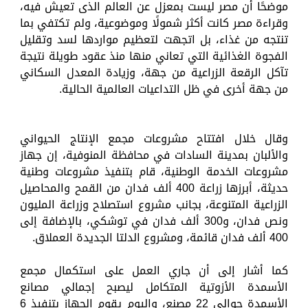
موضحًا أن مصر ليست بمعزل عن العالم الذى تعيش فيه،
وقراءة مصر كانت أكثر شمولًا وموضوعية، ولم تكتفي بما
تنتجه من غذاء، بل اتجهت لتعظيم مواردها لسد وتقليل
الفجوة الغذائية التي تعاني منها منذ عقود طويلة نتيجة
تآكل الرقعة الزراعية من جهة، وزيادة المعدل السكاني
من جهة أخرى في ظل التداعيات العالمية الحالية.
وقال خلال افتتاح مشروعات مجمع الإنتاج الحيواني
والألبان بمدينة السادات في محافظة المنوفية، إن جهاز
مشروعات الخدمة الوطنية، قام بتنفيذ مشروعات وطنية
حديثة، أبرزها زراعة 400 ألف فدان من القمح والمحاصيل
الزراعية المتنوعة، بجانب مشروع استصلاح وزراعة المليون
ونص فدان، و300 ألف فدان في توشكي، بالإضافة إلى
400 ألف فدان قائمة، ومشروع الدلتا الجديدة العملاق.
كما أشار إلى أن جاري العمل على استكمال مجمع
الأسمدة الأزوتية المتكامل ليصبح إجمالي مصانع
الأسمدة حوالى 22 مصنع، واليوم يقوم الجهاز بتنفيذ 6