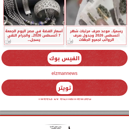
رسميًا.. موعد صرف مرتبات شهر
أسعار الفضة في مصر اليوم الجمعة
أغسطس 2026 وجدول صرف
7 أغسطس 2026.. والجرام النقي
الرواتب لجميع الجهات
يسجل...
الفيس بوك
elzmannews
تويتر
Tweets by elzmannewseg