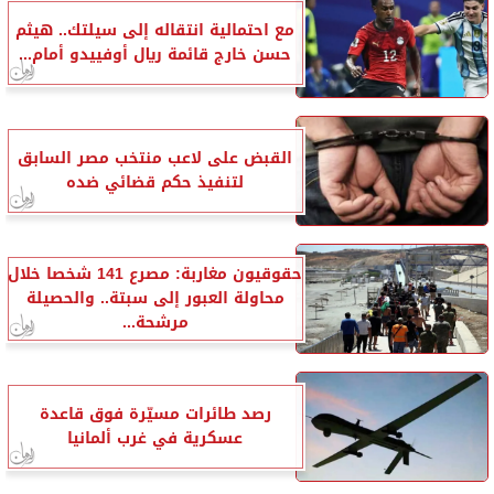
مع احتمالية انتقاله إلى سيلتك.. هيثم
حسن خارج قائمة ريال أوفييدو أمام...
القبض على لاعب منتخب مصر السابق
لتنفيذ حكم قضائي ضده
حقوقيون مغاربة: مصرع 141 شخصا خلال
محاولة العبور إلى سبتة.. والحصيلة
مرشحة...
رصد طائرات مسيّرة فوق قاعدة
عسكرية في غرب ألمانيا