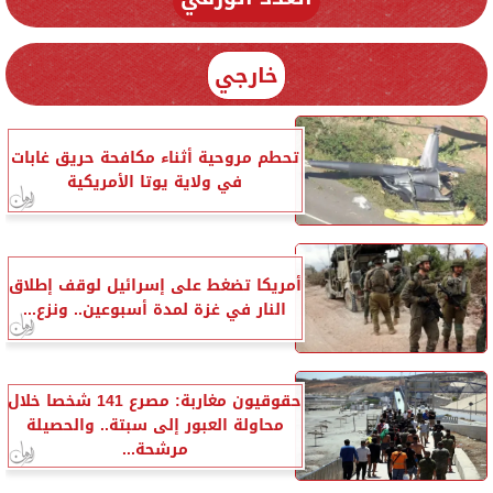
خارجي
تحطم مروحية أثناء مكافحة حريق غابات
في ولاية يوتا الأمريكية
أمريكا تضغط على إسرائيل لوقف إطلاق
النار في غزة لمدة أسبوعين.. ونزع...
حقوقيون مغاربة: مصرع 141 شخصا خلال
محاولة العبور إلى سبتة.. والحصيلة
مرشحة...