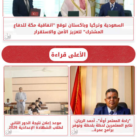
السعودية وتركيا وباكستان توقع ”اتفاقية مكة للدفاع
المشترك” لتعزيز الأمن والاستقرار
الأعلى قراءة
”راحة المعتمر أولًا”.. أحمد الريان:
موعد إعلان نتيجة الدور الثاني
نتابع المعتمرين لحظة بلحظة ونوفر
لطلاب الشهادة الإعدادية 2026
برامج عمرة...