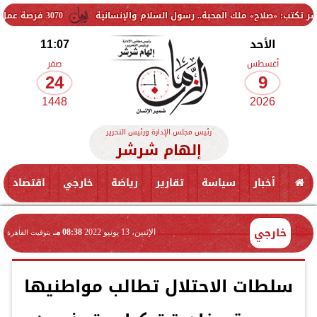
ح» ملك المحبة.. رسول السلام والإنسانية
3070 فرصة عمل جديدة بالقطاع الخاص.. وظائف برواتب تصل إلى 9500 جنيه
الأحد
11:07
أغسطس
صفر
24
9
1448
2026
رئيس مجلس الإدارة ورئيس التحرير
إلهام شرشر
أخبار
سياسة
تقارير
رياضة
خارجي
اقتصاد
خارجي
الإثنين، 13 يونيو 2022
08:38 مـ
بتوقيت القاهرة
سلطات الاحتلال تطالب مواطنيها