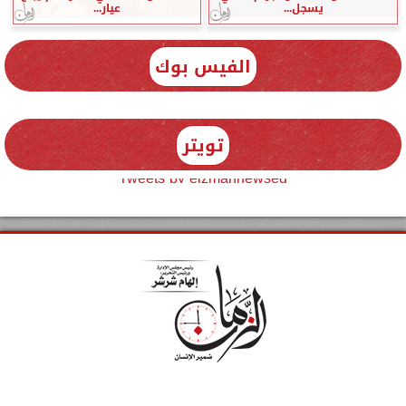
يسجل...
عيار...
الفيس بوك
تويتر
Tweets by elzmannewseg