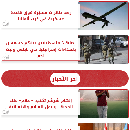
رصد طائرات مسيّرة فوق قاعدة
عسكرية في غرب ألمانيا
إصابة 6 فلسطينيين بينهم مسعفان
باعتداءات إسرائيلية في نابلس وبيت
لحم
آخر الأخبار
إلهام شرشر تكتب: «صلاح» ملك
المحبة.. رسول السلام والإنسانية