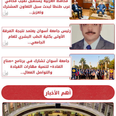
محافظ الغربية يستقبل نقيب محامي
غرب طنطا لبحث سبل التعاون المشترك
وتعزيز...
رئيس جامعة أسوان يعتمد نتيجة الفرقة
الأولى بكلية الطب البشري للعام
الجامعي...
جامعة أسوان تشارك في برنامج «صناع
القادة» لتنمية مهارات القيادة
والتواصل الفعال...
أهم الأخبار