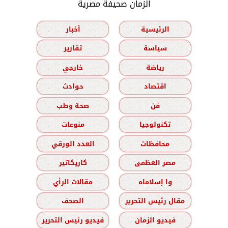
الزمان صحيفة مصرية
الرئيسية
أخبار
سياسة
تقارير
رياضة
خارجي
اقتصاد
حوادث
فن
صحة وطب
تكنولوجيا
منوعات
محافظات
العدد الورقي
مصر العظمى
كاريكاتير
وا إسلاماه
مقالات الرأي
مقال رئيس التحرير
الصحف
فيديو الزمان
فيديو رئيس التحرير