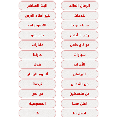
الزمان الخالد
البث المباشر
خدمات
خير أجناد الأرض
سماء عربية
الانفوجراف
رؤى و أحلام
توك شو
مرأة و طفل
عقارات
سيارات
حارتنا
الأحزاب
بنوك
البرلمان
ألبــوم الزمــان
من القدس
ترجمة
من فلسطين
من نحن
اعلن معنا
الخصوصية
اتصل بنا
