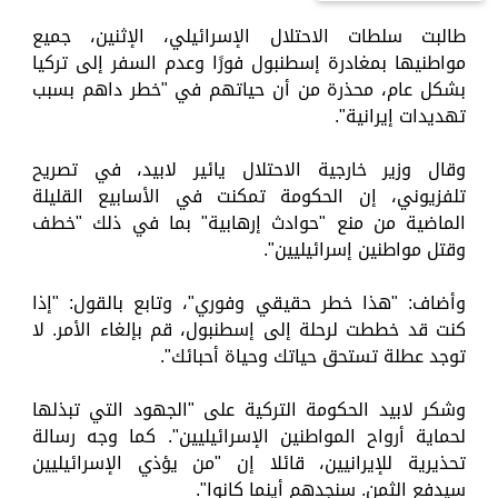
طالبت سلطات الاحتلال الإسرائيلي، الإثنين، جميع
مواطنيها بمغادرة إسطنبول فورًا وعدم السفر إلى تركيا
بشكل عام، محذرة من أن حياتهم في "خطر داهم بسبب
تهديدات إيرانية".
وقال وزير خارجية الاحتلال يائير لابيد، في تصريح
تلفزيوني، إن الحكومة تمكنت في الأسابيع القليلة
الماضية من منع "حوادث إرهابية" بما في ذلك "خطف
وقتل مواطنين إسرائيليين".
وأضاف: "هذا خطر حقيقي وفوري"، وتابع بالقول: "إذا
كنت قد خططت لرحلة إلى إسطنبول، قم بإلغاء الأمر. لا
توجد عطلة تستحق حياتك وحياة أحبائك".
وشكر لابيد الحكومة التركية على "الجهود التي تبذلها
لحماية أرواح المواطنين الإسرائيليين". كما وجه رسالة
تحذيرية للإيرانيين، قائلا إن "من يؤذي الإسرائيليين
سيدفع الثمن. سنجدهم أينما كانوا".