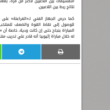
التقسيمات بين اللاعبين لأكثر من مرة، بمع
نتائج ربط بين اللاعبين.
كما حرص الجهاز الفني لـ«الفراعنة» على 
للوصول إلى نقاط القوة والضعف للمنتخب
المباراة بنجاح حتى إن كانت ودية، خاصة أن 
له خلال مباراة إثيوبيا أنه قادر علي تدريب منت