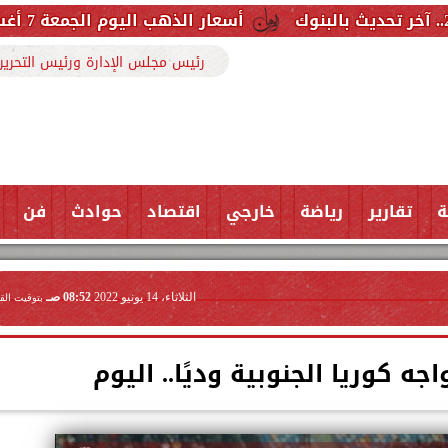
أسعار الذهب اليوم الجمعة 7 أغسطس 2026 في مصر.. كم يبلغ عيار 21 الآن؟
رئيس مجلس الإدارة ورئيس التحرير
ة
تقارير
رياضة
خارجي
اقتصاد
حوادث
فن
الثلاثاء، 14 يونيو 2022
08:52 صـ
بتوقيت الق
ه كوريا الجنوبية وديًا.. اليوم