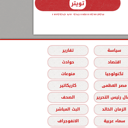
تويتر
Tweets by elzmannewseg
سياسة
تقارير
اقتصاد
حوادث
تكنولوجيا
منوعات
مصر العظمى
كاريكاتير
ل رئيس التحرير
الصحف
الزمان الخالد
البث المباشر
سماء عربية
الانفوجراف