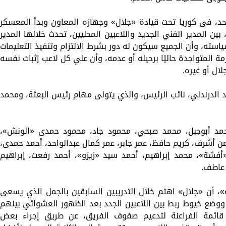
د، فى كوريا تحت قيادة «جلال» وجهازه المعاون وبدأ المعسكر
ين المدير الفني الجديد واللاعبين المحليين، تحدث خلالها المدير
استه، وأن الجميع سيكون له دور بشرط الالتزام وتنفيذ التعليمات
زمة المتواجدة حاليًا برحيله أو عدمه، وأن علي كل لاعب إثبات نفسه
ال أو غيره.
د الدرندلي، نائب الرئيس، والذي يتولى مهام رئيس البعثة، ومحمد
محمد أبوجبل، محمد صبحي، محمود جاد، محمود حمدى «الونش»،
من أشرف، كريم حافظ، عمر جابر، عمر كمال عبدالواحد، أحمد حمدى،
فشة»، محمد إبراهيم، أحمد سيد «زيزو»، أحمد رفعت، إبراهيم
عاطف.
»، أن «جلال» اهتم خلال التدريبين السابقين بالجمل الذي يسعى
 ووضع خيوط ربط بين اللاعبين الجدد بعد الظهور العشوائي بينهم
قائمة الفراعنة لتدعيم صفوف الفريق، عن طريق إجراء بعض