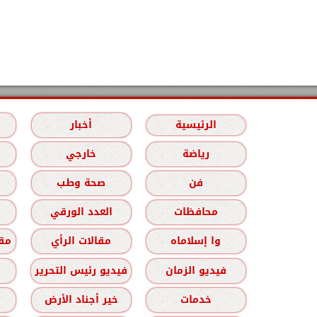
الرئيسية
أخبار
رياضة
خارجي
فن
صحة وطب
محافظات
العدد الورقي
وا إسلاماه
مقالات الرأي
مقا
فيديو الزمان
فيديو رئيس التحرير
خدمات
خير أجناد الأرض