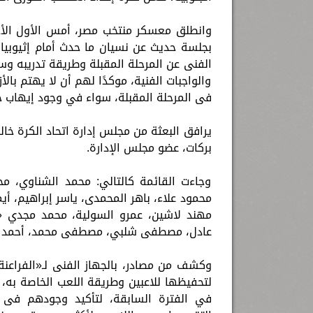
وانطلق معسكر منتخب مصر، أمس الأول الأح
بجلسة حديث عن نسيان ما حدث أمام إثيوبيا، ب
الفنى عن المرحلة المقبلة وطريقة تدريبه وسي
والواجبات الفنية، موكدًا لهم أن لا يهتم بالأ
فى المرحلة المقبلة، سواء في وجود إيهاب جل
يرافق البعثة من مجلس إدارة اتحاد الكرة خال
بركات، عضو مجلس الإدارة.
وجاءت القائمة كالتالي: محمد الشناوي، 
محمود علاء، باهر المحمدى، ياسر إبراهيم، أي
مهند لاشين، عمرو السولية، محمد مجدي «أ
عادل، مصطفى شلبي، مصطفى محمد، أحمد 
وكشف من مصادر، بالجهاز الفنى لـ«الفراعنة
لتحفيظها للاعبين وطريقة اللعب الخاصة به،
في الفترة السابقة، لتأكيد وجودهم فى 