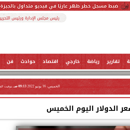
 ظهر عاريًا في فيديو متداول بالجيزة.. اعترف بارتكاب ال
رئيس مجلس الإدارة ورئيس التحرير
ة
تقارير
رياضة
خارجي
اقتصاد
حوادث
فن
الخميس، 16 يونيو 2022
09:13 صـ
بتوقيت الق
ر الدولار اليوم الخميس