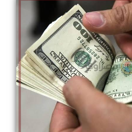
الكاتبة إلهام شرشر تهنئ الرئيس
السيسي بعيد ميلاده وتُشيد بجهوده
إلهام شرشر تكتب: دي مبقتش كورة..
في بناء الدولة
دي سياسة