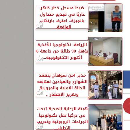
ضبط مسجل خطر ظهر
عاريًا في فيديو متداول
بالجيزة.. اعترف بارتكاب
الواقعة...
الزراعة: تكنولوجيا الأغذية
يؤهل 90 طالبًا من جامعة 6
أكتوبر التكنولوجية...
مدير أمن سوهاج يتفقد
الشوارع والميادين لمتابعة
الحالة الأمنية والمرورية
وتعزيز الانتشار...
هيئة الرعاية الصحية تبحث
في تركيا نقل تكنولوجيا
الجراحات الروبوتية وتدريب
الأطباء...