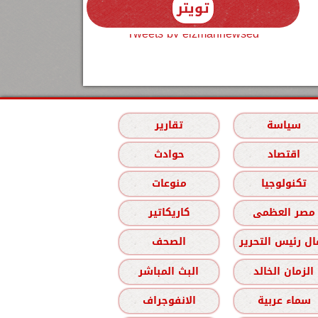
تويتر
Tweets by elzmannewseg
سياسة
تقارير
اقتصاد
حوادث
تكنولوجيا
منوعات
مصر العظمى
كاريكاتير
ل رئيس التحرير
الصحف
الزمان الخالد
البث المباشر
سماء عربية
الانفوجراف