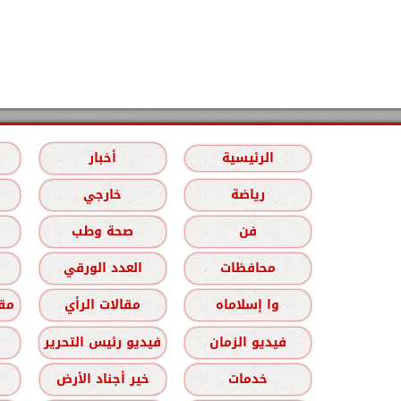
الرئيسية
أخبار
رياضة
خارجي
فن
صحة وطب
محافظات
العدد الورقي
وا إسلاماه
مقالات الرأي
مقا
فيديو الزمان
فيديو رئيس التحرير
خدمات
خير أجناد الأرض