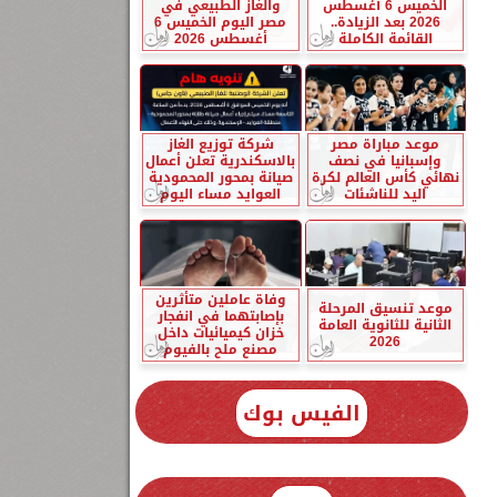
الخميس 6 أغسطس
والغاز الطبيعي في
2026 بعد الزيادة..
مصر اليوم الخميس 6
القائمة الكاملة
أغسطس 2026
موعد مباراة مصر
شركة توزيع الغاز
وإسبانيا في نصف
بالاسكندرية تعلن أعمال
نهائي كأس العالم لكرة
صيانة بمحور المحمودية
اليد للناشئات
العوايد مساء اليوم
وفاة عاملين متأثرين
موعد تنسيق المرحلة
بإصابتهما في انفجار
الثانية للثانوية العامة
خزان كيميائيات داخل
2026
مصنع ملح بالفيوم
الفيس بوك