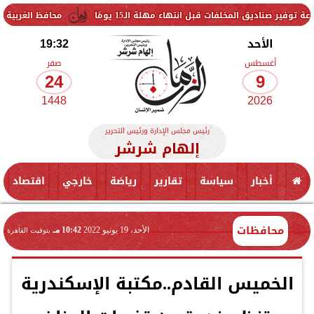
فات قبل انتهاء مهلة الـ15 يومًا
محافظ الغربية يتفقد حزمة من ا
الأحد
19:32
أغسطس
صفر
24
9
1448
2026
رئيس مجلس الإدارة ورئيس التحرير
إلهام شرشر
أخبار
سياسة
تقارير
رياضة
خارجي
اقتصاد
محافظات
الأحد، 19 يونيو 2022
10:42 مـ
بتوقيت القاهرة
الخميس القادم..مكتبة الإسكندرية