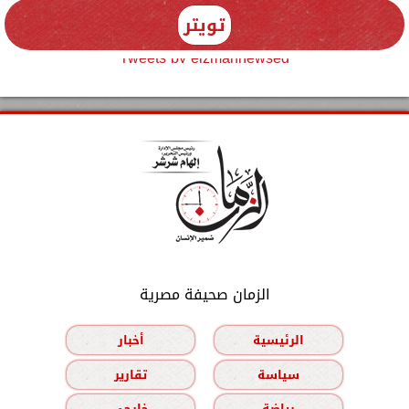
تويتر
Tweets by elzmannewseg
الزمان صحيفة مصرية
الرئيسية
أخبار
سياسة
تقارير
رياضة
خارجي