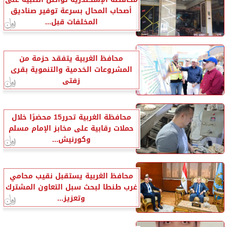
أصحاب المحال بسرعة توفير صناديق
المخلفات قبل...
محافظ الغربية يتفقد حزمة من
المشروعات الخدمية والتنموية بقرى
زفتى
محافظة الغربية تحرر15 محضرًا خلال
حملات رقابية على مخابز الإمام مسلم
وكورنيش...
محافظ الغربية يستقبل نقيب محامي
غرب طنطا لبحث سبل التعاون المشترك
وتعزيز...