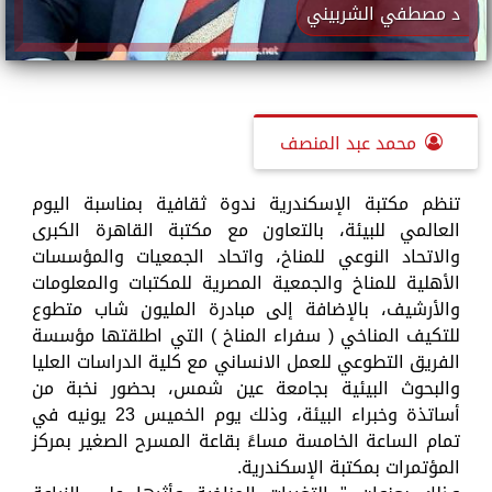
د مصطفي الشربيني
محمد عبد المنصف
تنظم مكتبة الإسكندرية ندوة ثقافية بمناسبة اليوم
العالمي للبيئة، بالتعاون مع مكتبة القاهرة الكبرى
والاتحاد النوعي للمناخ، واتحاد الجمعيات والمؤسسات
الأهلية للمناخ والجمعية المصرية للمكتبات والمعلومات
والأرشيف، بالإضافة إلى مبادرة المليون شاب متطوع
للتكيف المناخي ( سفراء المناخ ) التي اطلقتها مؤسسة
الفريق التطوعي للعمل الانساني مع كلية الدراسات العليا
والبحوث البيئية بجامعة عين شمس، بحضور نخبة من
أساتذة وخبراء البيئة، وذلك يوم الخميس 23 يونيه في
تمام الساعة الخامسة مساءً بقاعة المسرح الصغير بمركز
المؤتمرات بمكتبة الإسكندرية.