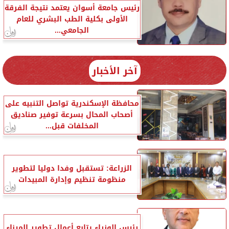
رئيس جامعة أسوان يعتمد نتيجة الفرقة
الأولى بكلية الطب البشري للعام
الجامعي...
آخر الأخبار
محافظة الإسكندرية تواصل التنبيه على
أصحاب المحال بسرعة توفير صناديق
المخلفات قبل...
الزراعة: تستقبل وفدا دوليا لتطوير
منظومة تنظيم وإدارة المبيدات
رئيس الوزراء يتابع أعمال تطوير الميناء