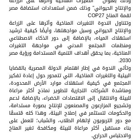
وذلك بعنوان " التغيرات المناخية وأثرها على الزراعة
والإنتاج الحيواني" وذلك ضمن استعدادات استضافة مصر
لقمة المناخ COP27
وتتناول الندوة التغيرات المناخية وأثرها على الزراعة
والإنتاج الحيواني وسبل مواجهتها، وأيضًا كيفية ترشيد
استهلاك المياه، بالإضافة إلى دور الذكاء الاصطناعي
ومنظمات المجتمع المدني في مواجهة التغيرات
المناخية، بما يحقق أهداف التنمية المستدامة ورؤية مصر
2030.
وتأتي الندوة في إطار اهتمام الدولة المصرية بالقضايا
البيئية والتغيرات المناخية، التي تتمحور حول إعادة تفكير
المجتمع في كيفية استهلاك موارد الأرض المحدودة،
ومناشدة الشركات التجارية لتطوير نماذج أكثر مراعاة
للبيئة والانتقال إلى الاقتصادات الخضراء، بالإضافة لدعم
وتشجيع المزارعون والمصنعون للإنتاج بصورة مستدامة،
والحكومات لتستثمر في إصلاح البيئة، وهذا كله مُتسقًا
مع دور التربويون لإلهام الطلاب، والشباب؛ للعمل على
بناء مستقبل أكثر مراعاة للبيئة ومكافحة تغير المناخ
والاحتباس الحراري.