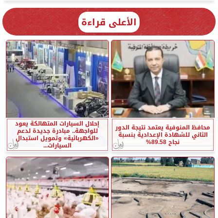
الأعلى قراءة
إحلال السيارات المتهالكة يعود
محافظ المنوفية يعتمد نتيجة الدور
للواجهة.. مبادرة جديدة لدعم
الثاني للشهادة الإعدادية بنسبة
«الكهربائية» وتمويل استبدال
نجاح 89.58%
السيارات...