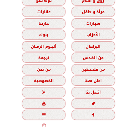
رؤى و أحلام
توك شو
مرأة و طفل
عقارات
سيارات
حارتنا
الأحزاب
بنوك
البرلمان
ألبــوم الزمــان
من القدس
ترجمة
من فلسطين
من نحن
اعلن معنا
الخصوصية
اتصل بنا





جميع الحقوق محفوظة
©