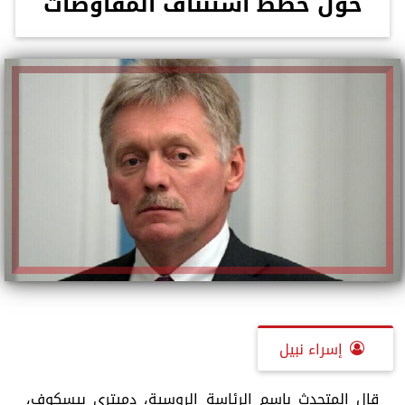
حول خطط استئناف المفاوضات
إسراء نبيل
قال المتحدث باسم الرئاسة الروسية، دميتري بيسكوف،