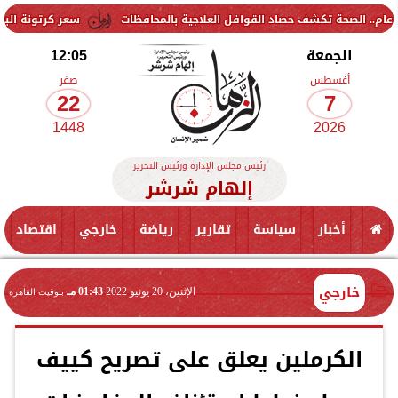
سعر كرتونة البيض في بورصة الدواج
الجمعة
12:05
أغسطس
صفر
22
7
1448
2026
رئيس مجلس الإدارة ورئيس التحرير
إلهام شرشر
أخبار
سياسة
تقارير
رياضة
خارجي
اقتصاد
خارجي
الإثنين، 20 يونيو 2022
01:43 مـ
بتوقيت القاهرة
الكرملين يعلق على تصريح كييف