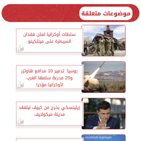
موضوعات متعلقة
سلطات أوكرانيا تعلن فقدان
السيطرة على ميتلكينو
روسيا: تدمير 10 مدافع هاوتزر
و20 مدرعة سلمها الغرب
لأوكرانيا مؤخرا
زيلينسكي يخرج من كييف ليتفقد
مدينة ميكولايف