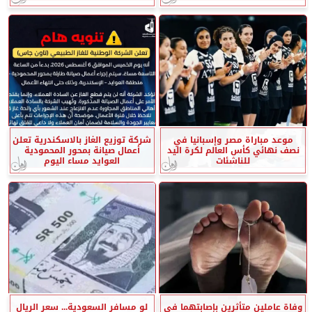
موعد مباراة مصر وإسبانيا في
شركة توزيع الغاز بالاسكندرية تعلن
نصف نهائي كأس العالم لكرة اليد
أعمال صيانة بمحور المحمودية
للناشئات
العوايد مساء اليوم
وفاة عاملين متأثرين بإصابتهما في
لو مسافر السعودية... سعر الريال