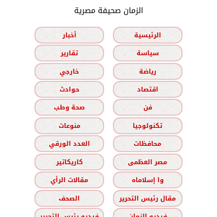
الزمان صحيفة مصرية
الرئيسية
أخبار
سياسة
تقارير
رياضة
خارجي
اقتصاد
حوادث
فن
صحة وطب
تكنولوجيا
منوعات
محافظات
العدد الورقي
مصر العظمى
كاريكاتير
وا إسلاماه
مقالات الرأي
مقال رئيس التحرير
الصحف
فيديو الزمان
فيديو رئيس التحرير