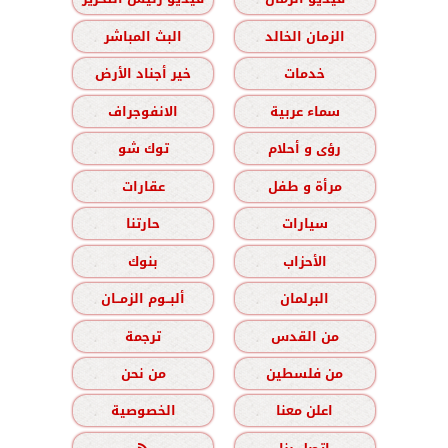
الزمان الخالد
البث المباشر
خدمات
خير أجناد الأرض
سماء عربية
الانفوجراف
رؤى و أحلام
توك شو
مرأة و طفل
عقارات
سيارات
حارتنا
الأحزاب
بنوك
البرلمان
ألبــوم الزمــان
من القدس
ترجمة
من فلسطين
من نحن
اعلن معنا
الخصوصية