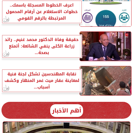
اعرف الخطوط المسجلة باسمك..
خطوات الاستعلام عن أرقام المحمول
المرتبطة بالرقم القومي
حقيقة وفاة الدكتور محمد غنيم.. رائد
زراعة الكلى ينفي الشائعة: أتمتع
بصحة...
نقابة المهندسين تشكل لجنة فنية
لمعاينة عقار ميت غمر المنهار وكشف
أسباب...
أهم الأخبار