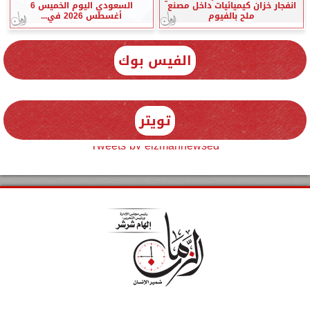
انفجار خزان كيميائيات داخل مصنع
السعودي اليوم الخميس 6
ملح بالفيوم
أغسطس 2026 في...
الفيس بوك
تويتر
Tweets by elzmannewseg