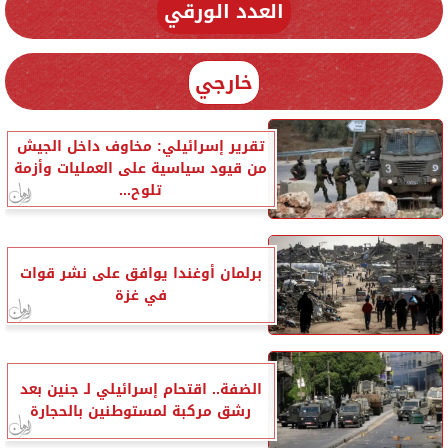
العدد الورقي
خارجي
تقرير إسرائيلي: مخاوف داخل الجيش
من قيود سياسية على العمليات وأزمة
تلوح...
برلمان أوغندا يوافق على نشر قوات
في غزة
الضفة.. اقتحام إسرائيلي لـ جنين بعد
رشق مركبة لمستوطنين بالحجارة