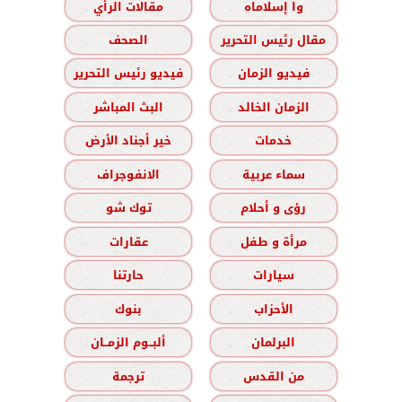
وا إسلاماه
مقالات الرأي
مقال رئيس التحرير
الصحف
فيديو الزمان
فيديو رئيس التحرير
الزمان الخالد
البث المباشر
خدمات
خير أجناد الأرض
سماء عربية
الانفوجراف
رؤى و أحلام
توك شو
مرأة و طفل
عقارات
سيارات
حارتنا
الأحزاب
بنوك
البرلمان
ألبــوم الزمــان
من القدس
ترجمة