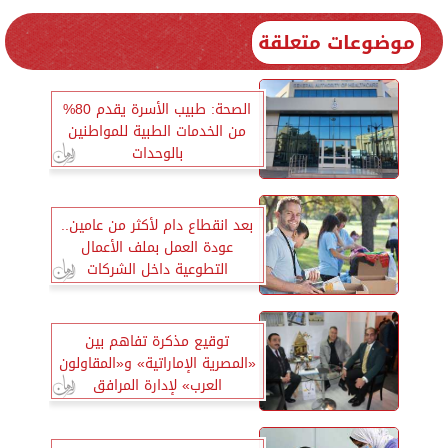
موضوعات متعلقة
الصحة: طبيب الأسرة يقدم 80%
من الخدمات الطبية للمواطنين
بالوحدات
بعد انقطاع دام لأكثر من عامين..
عودة العمل بملف الأعمال
التطوعية داخل الشركات
توقيع مذكرة تفاهم بين
«المصرية الإماراتية» و«المقاولون
العرب» لإدارة المرافق