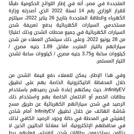
المتجددة في مصر، أنه في إطار اللوائح الحكومية طبقًا
للقرار الوزاري رقم 14 لسنة 2022 الذي أصدرته وزارة
الكهرباء والطاقة المتجددة بتاريخ 26 يناير 2022، سيلتزم
مستخدمي السيارات الكهربائية بدفع تعريفة شحن
السيارات الكهربائية في جميع محطات الشحن وذلك اعتبارًا
من 28 يونيو 2022. وعلى ذلك سيتمكن العملاء من شحن
سياراتهم بالتيار المتردد مقابل 1.89 جنيه مصري /
كيلووات ساعة و3.75 جنيه مصري / كيلووات ساعة لشحن
التيار المستمر.
وفي هذا الإطار، يمكن للعملاء دفع قيمة الشحن من
خلال المحفظة الاليكترونية الخاصة بهم على تطبيق
InfinityEV، حيث يمكنهم إعادة شحن رصيدهم باستخدام
بطاقات الخصم أو الائتمان الخاصة بهم واستخدام ذلك
الرصيد في شحن سياراتهم الكهربائية عن طريق مسح
شاشة الهاتف من خلال تطبيق InfinityEV أمام شاحن
إنفنيتي في المحطة في حالة وجود الرصيد الكافي لذلك
في محافظهم الإلكترونية. أما عملائنا الحاليين الذين لا
يزالون يستخدمون بطاقات شحن إنفنيتي فعليهم ربط