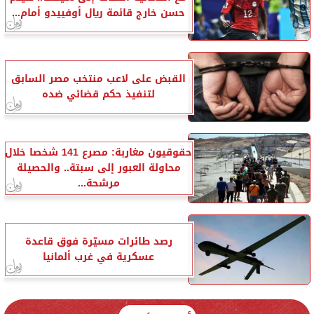
حسن خارج قائمة ريال أوفييدو أمام...
القبض على لاعب منتخب مصر السابق
لتنفيذ حكم قضائي ضده
حقوقيون مغاربة: مصرع 141 شخصا خلال
محاولة العبور إلى سبتة.. والحصيلة
مرشحة...
رصد طائرات مسيّرة فوق قاعدة
عسكرية في غرب ألمانيا