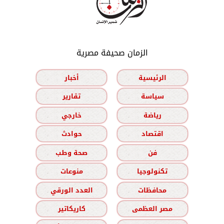
الزمان صحيفة مصرية
الرئيسية
أخبار
سياسة
تقارير
رياضة
خارجي
اقتصاد
حوادث
فن
صحة وطب
تكنولوجيا
منوعات
محافظات
العدد الورقي
مصر العظمى
كاريكاتير