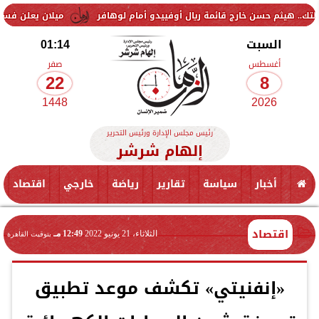
ن خارج قائمة ريال أوفييدو أمام لوهافر
ميلان يعلن فسخ عقد إسماعيل ب
السبت
01:14
أغسطس
صفر
22
8
1448
2026
رئيس مجلس الإدارة ورئيس التحرير
إلهام شرشر
أخبار
سياسة
تقارير
رياضة
خارجي
اقتصاد
اقتصاد
الثلاثاء، 21 يونيو 2022
12:49 مـ
بتوقيت القاهرة
«إنفنيتي» تكشف موعد تطبيق