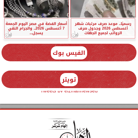
رسميًا.. موعد صرف مرتبات شهر
أسعار الفضة في مصر اليوم الجمعة
أغسطس 2026 وجدول صرف
7 أغسطس 2026.. والجرام النقي
الرواتب لجميع الجهات
يسجل...
الفيس بوك
تويتر
Tweets by elzmannewseg