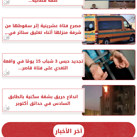
صفة قضائية...
مصرع فتاة عشرينية إثر سقوطها من
شرفة منزلها أثناء تعليق ستائر في...
تجديد حبس 3 شباب 15 يومًا في واقعة
التعدي على فتاة قاصر...
اندلاع حريق بشقة سكنية بالطابق
السادس في حدائق أكتوبر
آخر الأخبار