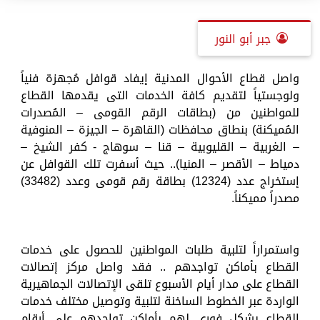
جبر أبو النور
واصل قطاع الأحوال المدنية إيفاد قوافل مُجهزة فنياً
ولوجستياً لتقديم كافة الخدمات التى يقدمها القطاع
للمواطنين من (بطاقات الرقم القومى – المُصدرات
المُميكنة) بنطاق محافظات (القاهرة – الجيزة – المنوفية
– الغربية – القليوبية – قنا – سوهاج - كفر الشيخ –
دمياط – الأقصر – المنيا).. حيث أسفرت تلك القوافل عن
إستخراج عدد (12324) بطاقة رقم قومى وعدد (33482)
مصدراً مميكناً.
واستمراراً لتلبية طلبات المواطنين للحصول على خدمات
القطاع بأماكن تواجدهم .. فقد واصل مركز إتصالات
القطاع على مدار أيام الأسبوع تلقى الإتصالات الجماهيرية
الواردة عبر الخطوط الساخنة لتلبية وتوصيل مختلف خدمات
القطاع بشكل فورى لهم بأماكن تواجدهم على أرقام