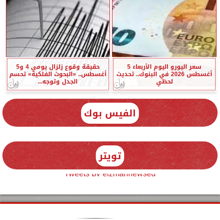
سعر اليورو اليوم الأربعاء 5
حقيقة وقوع زلزال يومي 4 و5
أغسطس 2026 في البنوك.. تحديث
أغسطس.. «البحوث الفلكية» تحسم
لحظي
الجدل وتوجه...
الفيس بوك
تويتر
Tweets by elzmannewseg