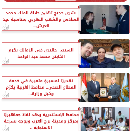
بشرى حجيج تهنئ جلالة الملك محمد
السادس والشعب المغربي بمناسبة عيد
العرش...
السبت.. جاليري ضي الزمالك يكرم
الكابتن محمد عبد الواحد
تقديرًا لمسيرةٍ متميزة في خدمة
القطاع الصحي.. محافظ الغربية يكرّم
وكيل وزارة...
محافظ الإسكندرية يعقد لقاءً جماهيريًا
بمركز ومدينة برج العرب ويوجه بسرعة
الاستجابة...