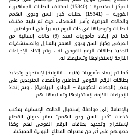
المركز المختصرة : (15340) لمختلف الطلبات الجماهيرية
الفورية – (15341) لطلبات كبار السن وذوى الهمم
والحالات المرضية وأسر الشهداء.. حيث تم تلبيه مختلف
الطلبات وتوصيلها فى ذات اليوم تيسيراً على المواطنين.
كما تم إيفاد مأموريات لعدد (6) حالات إنسانية من
المرضى وكبار السن وذوى الهمم بالمنازل والمستشفيات
لتجديد بطاقات الرقم القومى له ، وتم إتخاذ الإجراءات
اللازمة لإستخراجها وتسليمها له.
كما تم إيفاد مأموريات (فنية – قانونية) لإستخراج وتجديد
بطاقات الرقم القومى للعاملين والأعضاء المترددين على
بعض (الجهات الحكومية – النوادى الرياضية) ، وتم إتخاذ
الإجراءات اللازمة لإستخراجها وتسليمها لهم.
بالإضافة إلى مواصلة إستقبال الحالات الإنسانية بمكتب
خدمات "كبار السن وذو الهمم" بمقر ديوان القطاع
لإستخراج وتجديد بطاقات الرقم القومى لهم وكذا
حصولهم على أى من مصدرات القطاع الثبوتية المميكنة.