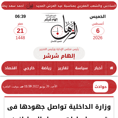
عب المغربي بمناسبة عيد العرش المجيد
أحمد سعد يطلق «الألبوم الإلك
الخميس
06:39
أغسطس
صفر
21
6
1448
2026
رئيس مجلس الإدارة ورئيس التحرير
إلهام شرشر
أخبار
سياسة
تقارير
رياضة
خارجي
اقتصاد
حوادث
الأحد، 26 يونيو 2022
11:59 صـ
بتوقيت القاهرة
وزارة الداخلية تواصل جهودها فى