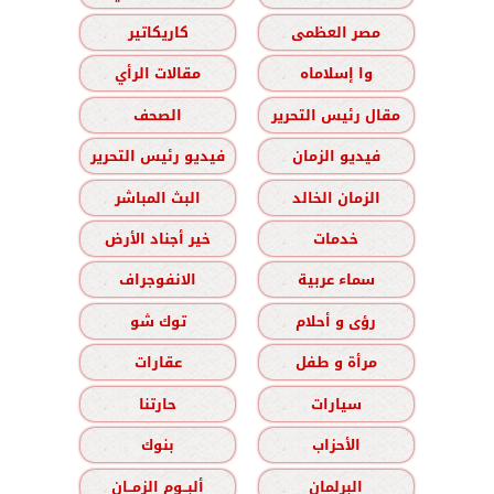
مصر العظمى
كاريكاتير
وا إسلاماه
مقالات الرأي
مقال رئيس التحرير
الصحف
فيديو الزمان
فيديو رئيس التحرير
الزمان الخالد
البث المباشر
خدمات
خير أجناد الأرض
سماء عربية
الانفوجراف
رؤى و أحلام
توك شو
مرأة و طفل
عقارات
سيارات
حارتنا
الأحزاب
بنوك
البرلمان
ألبــوم الزمــان